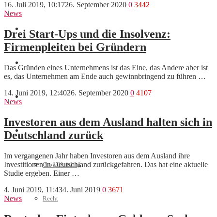
16. Juli 2019, 10:17
26. September 2020
0
3442
News
Marketing
Drei Start-Ups und die Insolvenz:
Firmenpleiten bei Gründern
Interviews
Das Gründen eines Unternehmens ist das Eine, das Andere aber ist
es, das Unternehmen am Ende auch gewinnbringend zu führen …
14. Juni 2019, 12:40
26. September 2020
0
4107
Videos
News
Investoren aus dem Ausland halten sich in
Weitere
Deutschland zurück
Im vergangenen Jahr haben Investoren aus dem Ausland ihre
Investitionen in Deutschland zurückgefahren. Das hat eine aktuelle
Crowdfunding
Studie ergeben. Einer …
4. Juni 2019, 11:43
4. Juni 2019
0
3671
News
Recht