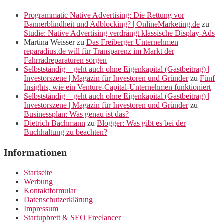
Programmatic Native Advertising: Die Rettung vor
Bannerblindheit und Adblocking? | OnlineMarketing.de
zu
Studie: Native Advertising verdrängt klassische Display-Ads
Martina Weisser
zu
Das Freiberger Unternehmen
reparadius.de will für Transparenz im Markt der
Fahrradreparaturen sorgen
Selbstständig – geht auch ohne Eigenkapital (Gastbeitrag) |
Investorszene | Magazin für Investoren und Gründer
zu
Fünf
Insights, wie ein Venture-Capital-Unternehmen funktioniert
Selbstständig – geht auch ohne Eigenkapital (Gastbeitrag) |
Investorszene | Magazin für Investoren und Gründer
zu
Businessplan: Was genau ist das?
Dietrich Bachmann
zu
Blogger: Was gibt es bei der
Buchhaltung zu beachten?
Informationen
Startseite
Werbung
Kontaktformular
Datenschutzerklärung
Impressum
Startupbrett & SEO Freelancer