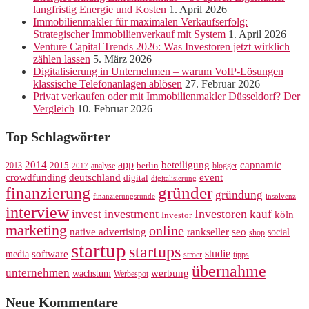
langfristig Energie und Kosten
1. April 2026
Immobilienmakler für maximalen Verkaufserfolg:
Strategischer Immobilienverkauf mit System
1. April 2026
Venture Capital Trends 2026: Was Investoren jetzt wirklich
zählen lassen
5. März 2026
Digitalisierung in Unternehmen – warum VoIP-Lösungen
klassische Telefonanlagen ablösen
27. Februar 2026
Privat verkaufen oder mit Immobilienmakler Düsseldorf? Der
Vergleich
10. Februar 2026
Top Schlagwörter
app
2014
beteiligung
capnamic
2013
2015
analyse
berlin
blogger
2017
crowdfunding
deutschland
event
digital
digitalisierung
gründer
finanzierung
gründung
finanzierungsrunde
insolvenz
interview
invest
investment
Investoren
kauf
köln
Investor
marketing
online
rankseller
native advertising
seo
social
shop
startup
startups
studie
software
media
ströer
tipps
übernahme
unternehmen
werbung
wachstum
Werbespot
Neue Kommentare