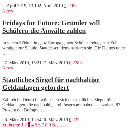
2. April 2019, 13:19
2. April 2019
1
2106
News
Fridays for Future: Gründer will
Schülern die Anwälte zahlen
In vielen Städten in ganz Europa gehen Schüler freitags zur Zeit
weniger zur Schule. Stattdessen demonstrieren sie. Die Demos unter
…
27. März 2019, 15:21
27. März 2019
0
2783
News
Staatliches Siegel für nachhaltige
Geldanlagen gefordert
Zahlreiche Deutsche wünschen sich ein staatliches Siegel für
Geldanlagen, die nachhaltig sind. Insgesamt haben sich zuletzt 87
Prozent der Befragten …
26. März 2019, 15:54
26. März 2019
0
2352
Seitennummerierung
Vorherige
1
2
3
4
5
6
7
8
9
Nächste