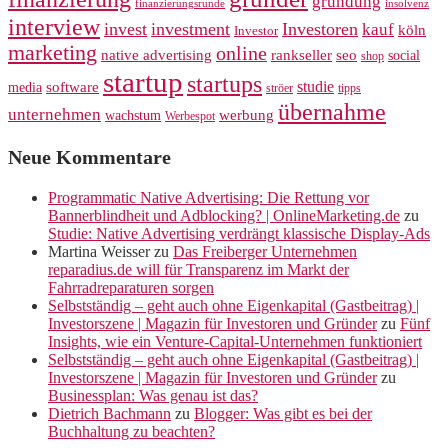
gründung
finanzierungsrunde
insolvenz
interview
invest
investment
Investoren
kauf
köln
Investor
marketing
online
rankseller
native advertising
seo
social
shop
startup
startups
studie
software
media
ströer
tipps
übernahme
unternehmen
werbung
wachstum
Werbespot
Neue Kommentare
Programmatic Native Advertising: Die Rettung vor
Bannerblindheit und Adblocking? | OnlineMarketing.de
zu
Studie: Native Advertising verdrängt klassische Display-Ads
Martina Weisser
zu
Das Freiberger Unternehmen
reparadius.de will für Transparenz im Markt der
Fahrradreparaturen sorgen
Selbstständig – geht auch ohne Eigenkapital (Gastbeitrag) |
Investorszene | Magazin für Investoren und Gründer
zu
Fünf
Insights, wie ein Venture-Capital-Unternehmen funktioniert
Selbstständig – geht auch ohne Eigenkapital (Gastbeitrag) |
Investorszene | Magazin für Investoren und Gründer
zu
Businessplan: Was genau ist das?
Dietrich Bachmann
zu
Blogger: Was gibt es bei der
Buchhaltung zu beachten?