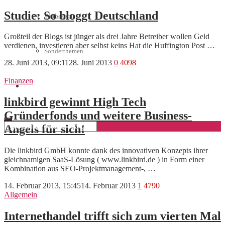
Studie: So bloggt Deutschland
Werbespots
Großteil der Blogs ist jünger als drei Jahre Betreiber wollen Geld
verdienen, investieren aber selbst keins Hat die Huffington Post …
Sonderthemen
28. Juni 2013, 09:11
28. Juni 2013
0
4098
Finanzen
Geschäftskonto eröffnen
linkbird gewinnt High Tech
Gründerfonds und weitere Business-
Angels für sich!
Die linkbird GmbH konnte dank des innovativen Konzepts ihrer
gleichnamigen SaaS-Lösung ( www.linkbird.de ) in Form einer
Kombination aus SEO-Projektmanagement-, …
14. Februar 2013, 15:45
14. Februar 2013
1
4790
Allgemein
Internethandel trifft sich zum vierten Mal