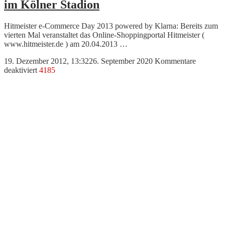
im Kölner Stadion
Hitmeister e-Commerce Day 2013 powered by Klarna: Bereits zum
vierten Mal veranstaltet das Online-Shoppingportal Hitmeister (
www.hitmeister.de ) am 20.04.2013 …
19. Dezember 2012, 13:32
26. September 2020
Kommentare
für
deaktiviert
4185
Internethandel
trifft
sich
zum
vierten
Mal
im
Kölner
Stadion