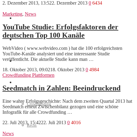
2. Dezember 2013, 13:52
2. Dezember 2013
0
6434
Marketing
,
News
Marketing
YouTube Studie: Erfolgsfaktoren der
deutschen Top 100 Kanäle
Interviews
WebVideo ( www.webvideo.com ) hat die 100 erfolgreichsten
YouTube-Kanäle analysiert und eine interessante Studie
veröffentlicht. Die aktuelle Studie kann man …
Videos
18. Oktober 2013, 09:02
18. Oktober 2013
0
4984
Crowdfunding Plattformen
Weitere
Seedmatch in Zahlen: Beeindruckend
Eine wahre Erfolgsgeschichte: Nach dem zweiten Quartal 2013 hat
Crowdfunding
Seedmatch erneut Zwischenbilanz gezogen und eine schöne
Infografik für alle Crowdfunding …
22. Juli 2013, 15:42
22. Juli 2013
0
4016
Recht
News