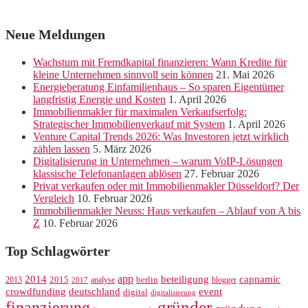
Neue Meldungen
Wachstum mit Fremdkapital finanzieren: Wann Kredite für
kleine Unternehmen sinnvoll sein können
21. Mai 2026
Energieberatung Einfamilienhaus – So sparen Eigentümer
langfristig Energie und Kosten
1. April 2026
Immobilienmakler für maximalen Verkaufserfolg:
Strategischer Immobilienverkauf mit System
1. April 2026
Venture Capital Trends 2026: Was Investoren jetzt wirklich
zählen lassen
5. März 2026
Digitalisierung in Unternehmen – warum VoIP-Lösungen
klassische Telefonanlagen ablösen
27. Februar 2026
Privat verkaufen oder mit Immobilienmakler Düsseldorf? Der
Vergleich
10. Februar 2026
Immobilienmakler Neuss: Haus verkaufen – Ablauf von A bis
Z
10. Februar 2026
Top Schlagwörter
app
2014
beteiligung
capnamic
2013
2015
analyse
berlin
blogger
2017
crowdfunding
deutschland
event
digital
digitalisierung
gründer
finanzierung