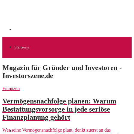
Startseite
Magazin für Gründer und Investoren -
Allgemein
Investorszene.de
Finanzen
Startups
Vermögensnachfolge planen: Warum
Bestattungsvorsorge in jede seriöse
News
Finanzplanung gehört
Wer seine Vermögensnachfolge plant, denkt zuerst an das
Finanzen