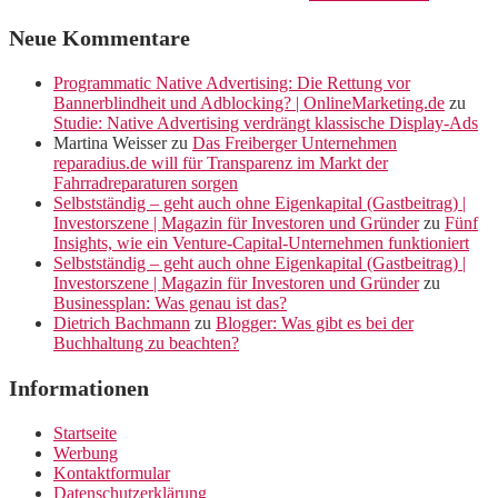
Neue Kommentare
Programmatic Native Advertising: Die Rettung vor
Bannerblindheit und Adblocking? | OnlineMarketing.de
zu
Studie: Native Advertising verdrängt klassische Display-Ads
Martina Weisser
zu
Das Freiberger Unternehmen
reparadius.de will für Transparenz im Markt der
Fahrradreparaturen sorgen
Selbstständig – geht auch ohne Eigenkapital (Gastbeitrag) |
Investorszene | Magazin für Investoren und Gründer
zu
Fünf
Insights, wie ein Venture-Capital-Unternehmen funktioniert
Selbstständig – geht auch ohne Eigenkapital (Gastbeitrag) |
Investorszene | Magazin für Investoren und Gründer
zu
Businessplan: Was genau ist das?
Dietrich Bachmann
zu
Blogger: Was gibt es bei der
Buchhaltung zu beachten?
Informationen
Startseite
Werbung
Kontaktformular
Datenschutzerklärung