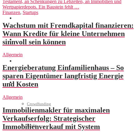
Testament, an Schenkungen zu Lebzeiten, an Immobilien und
Wertpapierdepots. Ein Baustein fehlt …
Finanzen
,
Startups
Marketing
Wachstum mit Fremdkapital finanzieren:
Wann Kredite für kleine Unternehmen
Interviews
sinnvoll sein können
Allgemein
Videos
Energieberatung Einfamilienhaus – So
sparen Eigentümer langfristig Energie
Weitere
und Kosten
Allgemein
Crowdfunding
Immobilienmakler für maximalen
Verkaufserfolg: Strategischer
Immobilienverkauf mit System
Recht