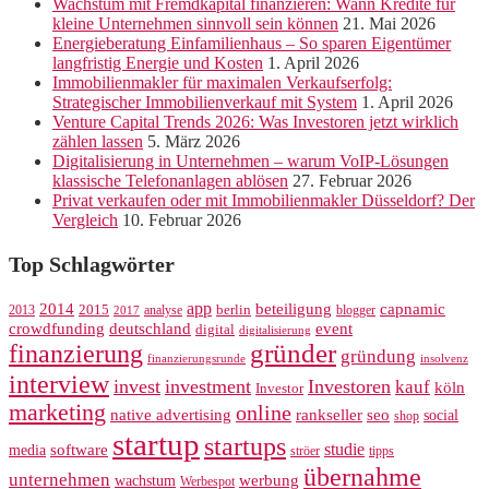
Wachstum mit Fremdkapital finanzieren: Wann Kredite für
kleine Unternehmen sinnvoll sein können
21. Mai 2026
Energieberatung Einfamilienhaus – So sparen Eigentümer
langfristig Energie und Kosten
1. April 2026
Immobilienmakler für maximalen Verkaufserfolg:
Strategischer Immobilienverkauf mit System
1. April 2026
Venture Capital Trends 2026: Was Investoren jetzt wirklich
zählen lassen
5. März 2026
Digitalisierung in Unternehmen – warum VoIP-Lösungen
klassische Telefonanlagen ablösen
27. Februar 2026
Privat verkaufen oder mit Immobilienmakler Düsseldorf? Der
Vergleich
10. Februar 2026
Top Schlagwörter
app
2014
beteiligung
capnamic
2013
2015
analyse
berlin
blogger
2017
crowdfunding
deutschland
event
digital
digitalisierung
gründer
finanzierung
gründung
finanzierungsrunde
insolvenz
interview
invest
investment
Investoren
kauf
köln
Investor
marketing
online
rankseller
native advertising
seo
social
shop
startup
startups
studie
software
media
ströer
tipps
übernahme
unternehmen
werbung
wachstum
Werbespot