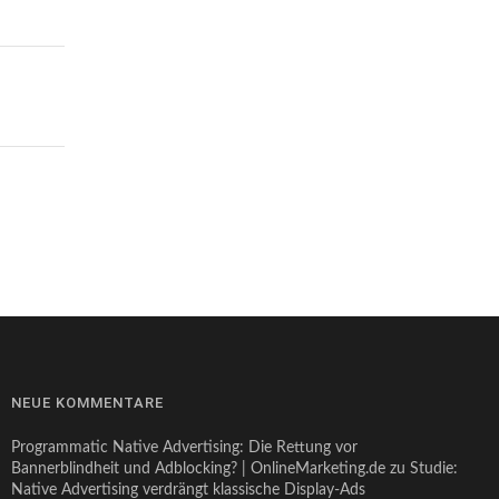
NEUE KOMMENTARE
Programmatic Native Advertising: Die Rettung vor
Bannerblindheit und Adblocking? | OnlineMarketing.de
zu
Studie:
Native Advertising verdrängt klassische Display-Ads