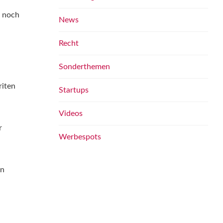
s noch
News
Recht
Sonderthemen
riten
Startups
Videos
r
Werbespots
in