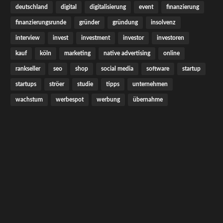
deutschland
digital
digitalisierung
event
finanzierung
finanzierungsrunde
gründer
gründung
insolvenz
interview
invest
investment
investor
investoren
kauf
köln
marketing
native advertising
online
rankseller
seo
shop
social media
software
startup
startups
ströer
studie
tipps
unternehmen
wachstum
werbespot
werbung
übernahme