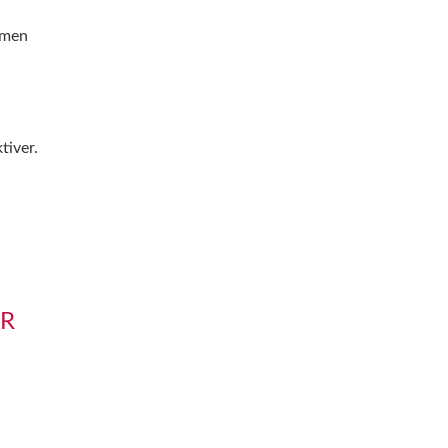
mmen
tiver.
ÜR