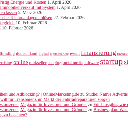
ristig Energie und Kosten
1. April 2026
r Immobilienverkauf mit System
1. April 2026
len lassen
5. März 2026
sche Telefonanlagen ablösen
27. Februar 2026
ergleich
10. Februar 2026
Z
10. Februar 2026
finanzierung
dfunding
deutschland
event
digital
digitalisierung
finanzi
startup
s
online
rankseller
rtising
seo
software
social media
shop
dheit und Adblocking? | OnlineMarketing.de
zu
Studie: Native Adverti
will für Transparenz im Markt der Fahrradreparaturen sorgen
vestorszene | Magazin für Investoren und Gründer
zu
Fünf Insights, wie
vestorszene | Magazin für Investoren und Gründer
zu
Businessplan: Was 
ng zu beachten?