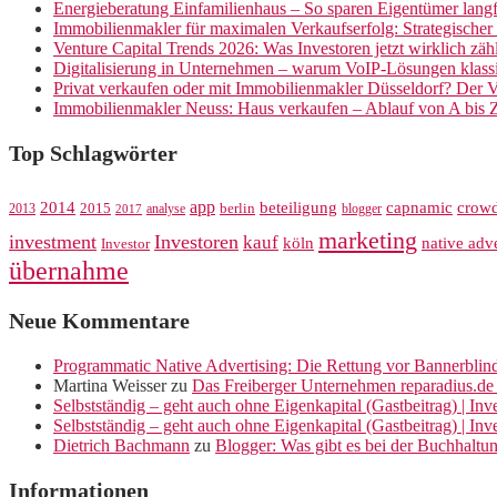
Energieberatung Einfamilienhaus – So sparen Eigentümer langf
Immobilienmakler für maximalen Verkaufserfolg: Strategische
Venture Capital Trends 2026: Was Investoren jetzt wirklich zäh
Digitalisierung in Unternehmen – warum VoIP-Lösungen klassi
Privat verkaufen oder mit Immobilienmakler Düsseldorf? Der V
Immobilienmakler Neuss: Haus verkaufen – Ablauf von A bis 
Top Schlagwörter
app
crow
2014
beteiligung
capnamic
2013
2015
analyse
berlin
blogger
2017
marketing
investment
Investoren
kauf
köln
native adve
Investor
übernahme
Neue Kommentare
Programmatic Native Advertising: Die Rettung vor Bannerblin
Martina Weisser
zu
Das Freiberger Unternehmen reparadius.de 
Selbstständig – geht auch ohne Eigenkapital (Gastbeitrag) | In
Selbstständig – geht auch ohne Eigenkapital (Gastbeitrag) | In
Dietrich Bachmann
zu
Blogger: Was gibt es bei der Buchhaltu
Informationen