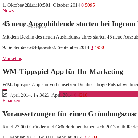
Recht
1. Oktober 2014, 10:58
1. Oktober 2014
0
5095
News
45 neue Auszubildende starten bei Ingram
Werbespots
Mit dem Beginn des neuen Ausbildungsjahres starten 45 neue Auszub
9. September 2014, 12:26
2. September 2014
0
4950
Sonderthemen
Marketing
Geschäftskonto eröffnen
WM-Tippspiel App für Ihr Marketing
WM-Tippspiel App sinnvoll einsetzen Die diesjährige Fußballweltmeis
25. April 2014, 14:30
25. April 2014
0
4218
Finanzen
Voraussetzungen für einen Gründungszusc
Rund 27.000 Gründer und Gründerinnen haben sich 2013 mithilfe des
11. Februar 2014, 19:33
11. Februar 2014
2
7184