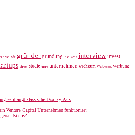
gründer
interview
invest
gründung
erungsrunde
insolvenz
tartups
unternehmen
studie
werbung
wachstum
ströer
tipps
Werbespot
sing verdrängt klassische Display-Ads
 ein Venture-Capital-Unternehmen funktioniert
genau ist das?