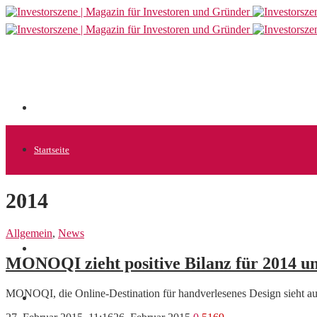
Startseite
2014
Allgemein
Allgemein
,
News
Startups
MONOQI zieht positive Bilanz für 2014 und
MONOQI, die Online-Destination für handverlesenes Design sieht auf
News