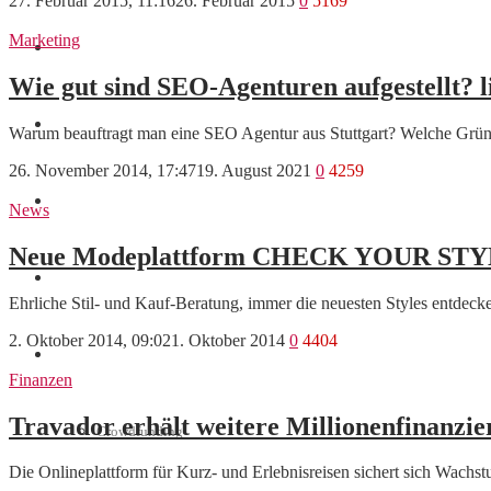
27. Februar 2015, 11:16
26. Februar 2015
0
5169
Marketing
Finanzen
Wie gut sind SEO-Agenturen aufgestellt? l
Marketing
Warum beauftragt man eine SEO Agentur aus Stuttgart? Welche Grü
26. November 2014, 17:47
19. August 2021
0
4259
Interviews
News
Neue Modeplattform CHECK YOUR STYLE 
Videos
Ehrliche Stil- und Kauf-Beratung, immer die neuesten Styles entdeck
2. Oktober 2014, 09:02
1. Oktober 2014
0
4404
Weitere
Finanzen
Travador erhält weitere Millionenfinanzi
Crowdfunding
Die Onlineplattform für Kurz- und Erlebnisreisen sichert sich Wachs