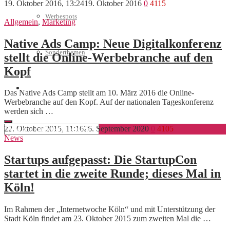
19. Oktober 2016, 13:24
19. Oktober 2016
0
4115
Werbespots
Allgemein
,
Marketing
Native Ads Camp: Neue Digitalkonferenz
Sonderthemen
stellt die Online-Werbebranche auf den
Kopf
Geschäftskonto eröffnen
Das Native Ads Camp stellt am 10. März 2016 die Online-
Werbebranche auf den Kopf. Auf der nationalen Tageskonferenz
werden sich …
22. Oktober 2015, 11:16
26. September 2020
0
4105
News
Startups aufgepasst: Die StartupCon
startet in die zweite Runde; dieses Mal in
Köln!
Im Rahmen der „Internetwoche Köln“ und mit Unterstützung der
Stadt Köln findet am 23. Oktober 2015 zum zweiten Mal die …