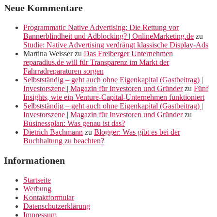
Neue Kommentare
Programmatic Native Advertising: Die Rettung vor
Bannerblindheit und Adblocking? | OnlineMarketing.de
zu
Studie: Native Advertising verdrängt klassische Display-Ads
Martina Weisser
zu
Das Freiberger Unternehmen
reparadius.de will für Transparenz im Markt der
Fahrradreparaturen sorgen
Selbstständig – geht auch ohne Eigenkapital (Gastbeitrag) |
Investorszene | Magazin für Investoren und Gründer
zu
Fünf
Insights, wie ein Venture-Capital-Unternehmen funktioniert
Selbstständig – geht auch ohne Eigenkapital (Gastbeitrag) |
Investorszene | Magazin für Investoren und Gründer
zu
Businessplan: Was genau ist das?
Dietrich Bachmann
zu
Blogger: Was gibt es bei der
Buchhaltung zu beachten?
Informationen
Startseite
Werbung
Kontaktformular
Datenschutzerklärung
Impressum