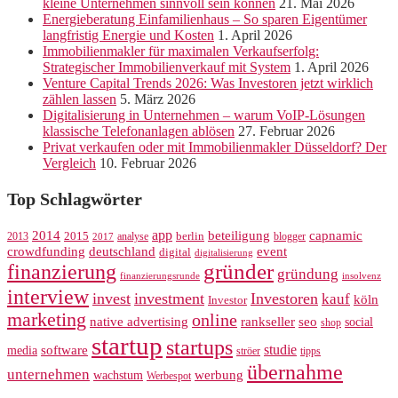
kleine Unternehmen sinnvoll sein können
21. Mai 2026
Energieberatung Einfamilienhaus – So sparen Eigentümer
langfristig Energie und Kosten
1. April 2026
Immobilienmakler für maximalen Verkaufserfolg:
Strategischer Immobilienverkauf mit System
1. April 2026
Venture Capital Trends 2026: Was Investoren jetzt wirklich
zählen lassen
5. März 2026
Digitalisierung in Unternehmen – warum VoIP-Lösungen
klassische Telefonanlagen ablösen
27. Februar 2026
Privat verkaufen oder mit Immobilienmakler Düsseldorf? Der
Vergleich
10. Februar 2026
Top Schlagwörter
app
2014
beteiligung
capnamic
2013
2015
analyse
berlin
blogger
2017
crowdfunding
deutschland
event
digital
digitalisierung
gründer
finanzierung
gründung
finanzierungsrunde
insolvenz
interview
invest
investment
Investoren
kauf
köln
Investor
marketing
online
rankseller
native advertising
seo
social
shop
startup
startups
studie
software
media
ströer
tipps
übernahme
unternehmen
werbung
wachstum
Werbespot