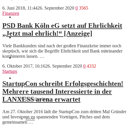
6. Juni 2018, 11:44
26. September 2020
0
3565
Finanzen
Marketing
PSD Bank Köln eG setzt auf Ehrlichkeit
„Jetzt mal ehrlich!“ [Anzeige]
Interviews
Viele Bankkunden sind nach der großen Finanzkrise immer noch
skeptisch, wie sich die Begriffe Ehrlichkeit und Bank miteinander
kombinieren lassen. …
Videos
6. Oktober 2017, 16:16
26. September 2020
0
4332
Startups
Weitere
StartupCon schreibt Erfolgsgeschichten!
Mehrere tausend Interessierte in der
LANXESS arena erwartet
Crowdfunding
Am 27. Oktober 2016 lädt die StartupCon zum dritten Mal Gründer
und Investoren zu spannenden Vorträgen, Pitches und dem
Recht
gemeinsamen …