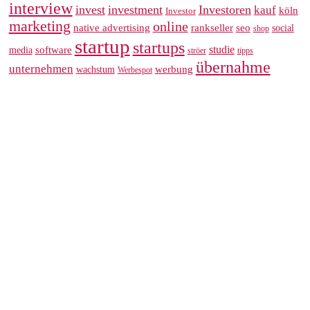
interview
invest
investment
Investoren
kauf
köln
Investor
marketing
online
rankseller
native advertising
seo
social
shop
startup
startups
studie
software
media
ströer
tipps
übernahme
unternehmen
werbung
wachstum
Werbespot