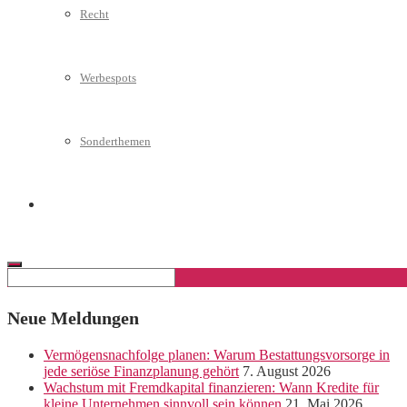
Recht
Werbespots
Sonderthemen
Geschäftskonto eröffnen
Neue Meldungen
Vermögensnachfolge planen: Warum Bestattungsvorsorge in
jede seriöse Finanzplanung gehört
7. August 2026
Wachstum mit Fremdkapital finanzieren: Wann Kredite für
kleine Unternehmen sinnvoll sein können
21. Mai 2026