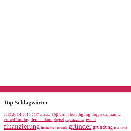
Top Schlagwörter
app
2014
beteiligung
capnamic
2013
2015
analyse
berlin
blogger
2017
crowdfunding
deutschland
event
digital
digitalisierung
gründer
finanzierung
gründung
finanzierungsrunde
insolvenz