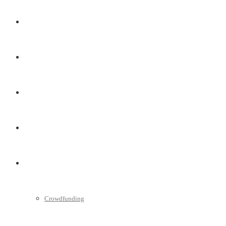
Finanzen
Marketing
Interviews
Videos
Weitere
Crowdfunding