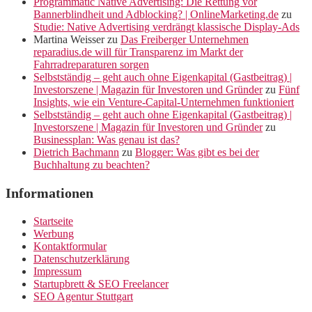
Programmatic Native Advertising: Die Rettung vor
Bannerblindheit und Adblocking? | OnlineMarketing.de
zu
Studie: Native Advertising verdrängt klassische Display-Ads
Martina Weisser
zu
Das Freiberger Unternehmen
reparadius.de will für Transparenz im Markt der
Fahrradreparaturen sorgen
Selbstständig – geht auch ohne Eigenkapital (Gastbeitrag) |
Investorszene | Magazin für Investoren und Gründer
zu
Fünf
Insights, wie ein Venture-Capital-Unternehmen funktioniert
Selbstständig – geht auch ohne Eigenkapital (Gastbeitrag) |
Investorszene | Magazin für Investoren und Gründer
zu
Businessplan: Was genau ist das?
Dietrich Bachmann
zu
Blogger: Was gibt es bei der
Buchhaltung zu beachten?
Informationen
Startseite
Werbung
Kontaktformular
Datenschutzerklärung
Impressum
Startupbrett & SEO Freelancer
SEO Agentur Stuttgart