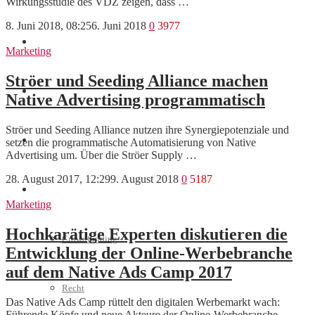
Wirkungsstudie des VDZ zeigen, dass …
8. Juni 2018, 08:25
6. Juni 2018
0
3977
Marketing
Marketing
Ströer und Seeding Alliance machen
Interviews
Native Advertising programmatisch
Ströer und Seeding Alliance nutzen ihre Synergiepotenziale und
Videos
setzen die programmatische Automatisierung von Native
Advertising um. Über die Ströer Supply …
28. August 2017, 12:29
9. August 2018
0
5187
Weitere
Marketing
Hochkarätige Experten diskutieren die
Crowdfunding
Entwicklung der Online-Werbebranche
auf dem Native Ads Camp 2017
Recht
Das Native Ads Camp rüttelt den digitalen Werbemarkt wach:
Führende Köpfe und neue Akteure der Online-Werbebranche