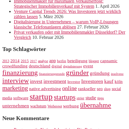
Immobilienmakler für maximalen Verkaufserfolg:
Strategischer Immobilienverkauf mit System
1. April 2026
Venture Capital Trends 2026: Was Investoren jetzt wirklich
zählen lassen
5. März 2026
Digitalisierung in Unternehmen – warum VoIP-Lösungen
klassische Telefonanlagen ablösen
27. Februar 2026
Privat verkaufen oder mit Immobilienmakler Düsseldorf? Der
Vergleich
10. Februar 2026
Top Schlagwörter
app
2014
beteiligung
capnamic
2013
2015
analyse
berlin
blogger
2017
crowdfunding
deutschland
event
digital
digitalisierung
gründer
finanzierung
gründung
finanzierungsrunde
insolvenz
interview
invest
investment
Investoren
kauf
köln
Investor
marketing
online
rankseller
native advertising
seo
social
shop
startup
startups
studie
software
media
ströer
tipps
übernahme
unternehmen
werbung
wachstum
Werbespot
Neue Kommentare