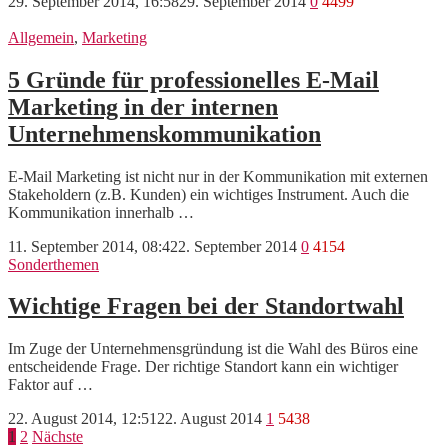
29. September 2014, 16:58
29. September 2014
0
4499
Allgemein
,
Marketing
5 Gründe für professionelles E-Mail
Marketing in der internen
Unternehmenskommunikation
E-Mail Marketing ist nicht nur in der Kommunikation mit externen
Stakeholdern (z.B. Kunden) ein wichtiges Instrument. Auch die
Kommunikation innerhalb …
11. September 2014, 08:42
2. September 2014
0
4154
Sonderthemen
Wichtige Fragen bei der Standortwahl
Im Zuge der Unternehmensgründung ist die Wahl des Büros eine
entscheidende Frage. Der richtige Standort kann ein wichtiger
Faktor auf …
22. August 2014, 12:51
22. August 2014
1
5438
Seitennummerierung
1
2
Nächste