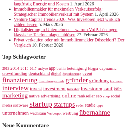
langfristig Energie und Kosten
1. April 2026
Immobilienmakler für maximalen Verkaufserfolg:
Strategischer Immobilienverkauf mit System
1. April 2026
Venture Capital Trends 2026: Was Investoren jetzt wirklich
zählen lassen
5. März 2026
Digitalisierung in Unternehmen – warum VoIP-Lösungen
klassische Telefonanlagen ablösen
27. Februar 2026
Privat verkaufen oder mit Immobilienmakler Düsseldorf? Der
Vergleich
10. Februar 2026
Top Schlagwörter
app
2014
beteiligung
capnamic
2013
2015
analyse
berlin
blogger
2017
crowdfunding
deutschland
event
digital
digitalisierung
gründer
finanzierung
gründung
finanzierungsrunde
insolvenz
interview
invest
investment
Investoren
kauf
köln
Investor
marketing
online
rankseller
native advertising
seo
social
shop
startup
startups
studie
software
media
ströer
tipps
übernahme
unternehmen
werbung
wachstum
Werbespot
Neue Kommentare