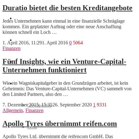
Duratio bietet die besten Kreditangebote
Marketing
Jedes Unternehmen kann einmal in eine finanzielle Schräglage
kommen. Ein geplatzter Auftrag oder eine neue Anschaffung
können schnell ein Loch …
Interviews
1. April 2016, 11:29
1. April 2016
0
5064
Finanzen
Fünf Insights, wie ein Venture-Capital-
Videos
Unternehmen funktioniert
Wie ein Wagniskapitalgeber in den Grundzügen arbeitet, ist kein
Weitere
Geheimnis: Das Venture-Capital-Unternehmen (VC) sammelt von
den Limited Partners, also den …
7. Dezember 2015, 15:35
26. September 2020
1
9331
Crowdfunding
Allgemein
,
Finanzen
Apollo Tyres übernimmt reifen.com
Recht
Apollo Tyres Ltd. übernimmt die reifencom GmbH. Das