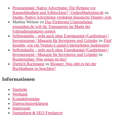
Programmatic Native Advertising: Die Rettung vor
Bannerblindheit und Adblocking? | OnlineMarketing.de
zu
Studie: Native Advertising verdrängt klassische Display-Ads
Martina Weisser
zu
Das Freiberger Unternehmen
reparadius.de will für Transparenz im Markt der
Fahrradreparaturen sorgen
Selbstständig – geht auch ohne Eigenkapital (Gastbeitrag) |
Investorszene | Magazin für Investoren und Gründer
zu
Fünf
Insights, wie ein Venture-Capital-Unternehmen funktioniert
Selbstständig – geht auch ohne Eigenkapital (Gastbeitrag) |
Investorszene | Magazin für Investoren und Gründer
zu
Businessplan: Was genau ist das?
Dietrich Bachmann
zu
Blogger: Was gibt es bei der
Buchhaltung zu beachten?
Informationen
Startseite
Werbung
Kontaktformular
Datenschutzerklärung
Impressum
Startupbrett & SEO Freelancer