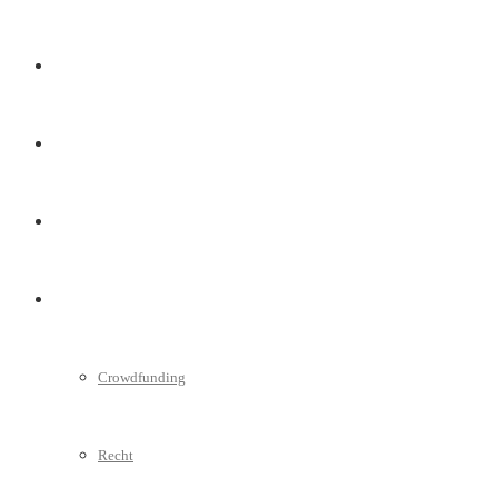
Marketing
Interviews
Videos
Weitere
Crowdfunding
Recht