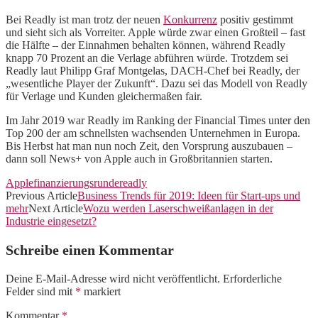
Bei Readly ist man trotz der neuen
Konkurrenz
positiv gestimmt
und sieht sich als Vorreiter. Apple würde zwar einen Großteil – fast
die Hälfte – der Einnahmen behalten können, während Readly
knapp 70 Prozent an die Verlage abführen würde. Trotzdem sei
Readly laut Philipp Graf Montgelas, DACH-Chef bei Readly, der
„wesentliche Player der Zukunft“. Dazu sei das Modell von Readly
für Verlage und Kunden gleichermaßen fair.
Im Jahr 2019 war Readly im Ranking der Financial Times unter den
Top 200 der am schnellsten wachsenden Unternehmen in Europa.
Bis Herbst hat man nun noch Zeit, den Vorsprung auszubauen –
dann soll News+ von Apple auch in Großbritannien starten.
Apple
finanzierungsrunde
readly
Previous Article
Business Trends für 2019: Ideen für Start-ups und
mehr
Next Article
Wozu werden Laserschweißanlagen in der
Industrie eingesetzt?
Schreibe einen Kommentar
Deine E-Mail-Adresse wird nicht veröffentlicht.
Erforderliche
Felder sind mit
*
markiert
Kommentar
*