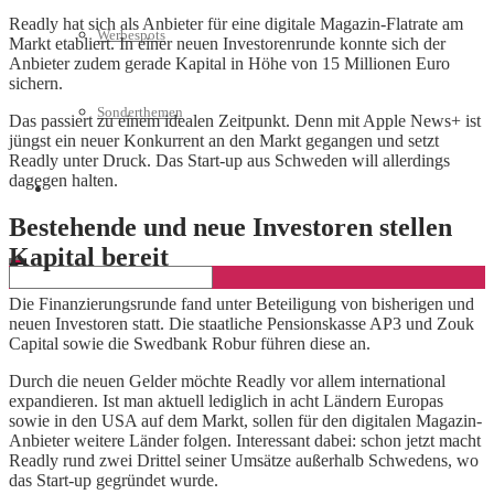
Readly hat sich als Anbieter für eine digitale Magazin-Flatrate am
Werbespots
Markt etabliert. In einer neuen Investorenrunde konnte sich der
Anbieter zudem gerade Kapital in Höhe von 15 Millionen Euro
sichern.
Sonderthemen
Das passiert zu einem idealen Zeitpunkt. Denn mit Apple News+ ist
jüngst ein neuer Konkurrent an den Markt gegangen und setzt
Readly unter Druck. Das Start-up aus Schweden will allerdings
dagegen halten.
Geschäftskonto eröffnen
Bestehende und neue Investoren stellen
Kapital bereit
Die Finanzierungsrunde fand unter Beteiligung von bisherigen und
neuen Investoren statt. Die staatliche Pensionskasse AP3 und Zouk
Capital sowie die Swedbank Robur führen diese an.
Durch die neuen Gelder möchte Readly vor allem international
expandieren. Ist man aktuell lediglich in acht Ländern Europas
sowie in den USA auf dem Markt, sollen für den digitalen Magazin-
Anbieter weitere Länder folgen. Interessant dabei: schon jetzt macht
Readly rund zwei Drittel seiner Umsätze außerhalb Schwedens, wo
das Start-up gegründet wurde.