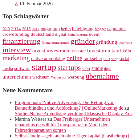
Z
10. Februar 2026
Top Schlagwörter
app
2014
beteiligung
capnamic
2013
2015
analyse
berlin
blogger
2017
crowdfunding
deutschland
event
digital
digitalisierung
gründer
finanzierung
gründung
finanzierungsrunde
insolvenz
interview
invest
investment
Investoren
kauf
köln
Investor
marketing
online
rankseller
native advertising
seo
social
shop
startup
startups
studie
software
media
ströer
tipps
übernahme
unternehmen
werbung
wachstum
Werbespot
Neue Kommentare
Programmatic Native Advertising: Die Rettung vor
Bannerblindheit und Adblocking? | OnlineMarketing.de
zu
Studie: Native Advertising verdrängt klassische Display-Ads
Martina Weisser
zu
Das Freiberger Unternehmen
reparadius.de will für Transparenz im Markt der
Fahrradreparaturen sorgen
Selbstständig – geht auch ohne Eigenkapital (Gastbeitrag) |