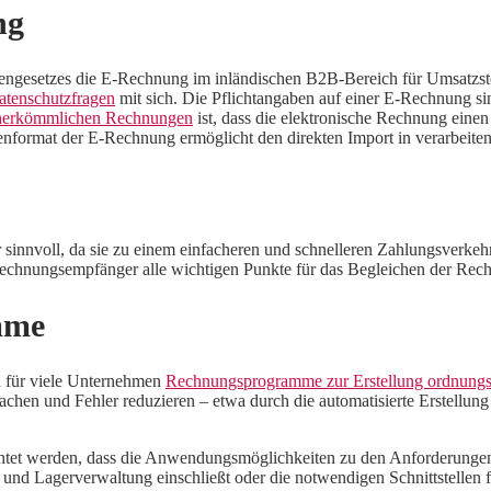
ng
gesetzes die E-Rechnung im inländischen B2B-Bereich für Umsatzsteu
Datenschutzfragen
mit sich. Die Pflichtangaben auf einer E-Rechnung s
 herkömmlichen Rechnungen
ist, dass die elektronische Rechnung einen
format der E-Rechnung ermöglicht den direkten Import in verarbeite
r sinnvoll, da sie zu einem einfacheren und schnelleren Zahlungsver
chnungsempfänger alle wichtigen Punkte für das Begleichen der Rechn
mme
h für viele Unternehmen
Rechnungsprogramme zur Erstellung ordnun
chen und Fehler reduzieren – etwa durch die automatisierte Erstellun
htet werden, dass die Anwendungsmöglichkeiten zu den Anforderungen
nd Lagerverwaltung einschließt oder die notwendigen Schnittstellen f