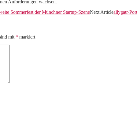
inen Anforderungen wachsen.
 zweite Sommerfest der Münchner Startup-Szene
Next Article
allygatr-Po
sind mit
*
markiert