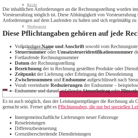
Recht
Die inhaltlichen Anforderungen an die Rechnungsstellung wurden imm
Vorsteuerabzug möglich ist. Diese Abhängigkeit von Vorsteuerabzug un
Anforderungen auf dem Laufenden zu halten und sich regelmäßig zu i
Werbespots
Diese Pflichtangaben gehören auf jede Re
Vollständiger
Name und Anschrift
sowohl vom Rechnungsstell
Sonderthemen
Steuernummer
oder
Umsatzsteueridentifikationsnummer
de
Fortlaufende Rechnungsnummer
Datum
der Rechnungsstellung
Bezeichnung
der in Rechnung gestellten Produkte oder Dienst
Geschäftskonto eröffnen
Zeitpunkt
der Lieferung oder Erbringung der Dienstleistung
Zwischensummen
und
Endsumme
aufgeschlüsselt nach Steu
Vorab vereinbarte
Reduzierungen
der Endsumme – beispielswe
Endsumme und darauf anfallender
Steuerbetrag
oder
Hinweis
Es ist auch möglich, dass der Leistungsempfänger die Rechnung als Gut
gemacht sein. Ferner gibt es
Pflichtangaben, die nur bei speziellen 
Innergemeinschaftliche Lieferungen neuer Fahrzeuge
Reiseleistungen
Differenzbesteuerung
Grenzüberschreitende Dienstleistungen