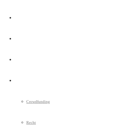
Marketing
Interviews
Videos
Weitere
Crowdfunding
Recht