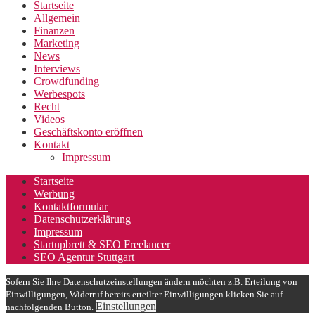
Startseite
Allgemein
Finanzen
Marketing
News
Interviews
Crowdfunding
Werbespots
Recht
Videos
Geschäftskonto eröffnen
Kontakt
Impressum
Startseite
Werbung
Kontaktformular
Datenschutzerklärung
Impressum
Startupbrett & SEO Freelancer
SEO Agentur Stuttgart
Sofern Sie Ihre Datenschutzeinstellungen ändern möchten z.B. Erteilung von
Einwilligungen, Widerruf bereits erteilter Einwilligungen klicken Sie auf
Einstellungen
nachfolgenden Button.