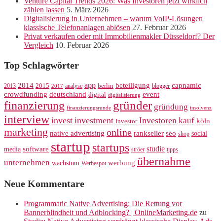
Venture Capital Trends 2026: Was Investoren jetzt wirklich
zählen lassen
5. März 2026
Digitalisierung in Unternehmen – warum VoIP-Lösungen
klassische Telefonanlagen ablösen
27. Februar 2026
Privat verkaufen oder mit Immobilienmakler Düsseldorf? Der
Vergleich
10. Februar 2026
Top Schlagwörter
app
2014
beteiligung
capnamic
2013
2015
analyse
berlin
blogger
2017
crowdfunding
deutschland
event
digital
digitalisierung
gründer
finanzierung
gründung
finanzierungsrunde
insolvenz
interview
invest
investment
Investoren
kauf
köln
Investor
marketing
online
rankseller
native advertising
seo
social
shop
startup
startups
studie
software
media
ströer
tipps
übernahme
unternehmen
werbung
wachstum
Werbespot
Neue Kommentare
Programmatic Native Advertising: Die Rettung vor
Bannerblindheit und Adblocking? | OnlineMarketing.de
zu