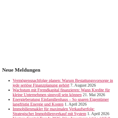
Neue Meldungen
Vermögensnachfolge planen: Warum Bestattungsvorsorge in
jede seriöse Finanzplanung gehört
7. August 2026
Wachstum mit Fremdkapital finanzieren: Wann Kredite für
kleine Unternehmen sinnvoll sein können
21. Mai 2026
Energieberatung Einfamilienhaus – So sparen Eigentümer
langfristig Energie und Kosten
1. April 2026
Immobilienmakler für maximalen Verkaufserfolg:
Strategischer Immobilienverkauf mit System
1. April 2026