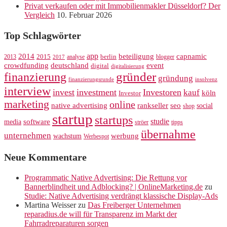
Privat verkaufen oder mit Immobilienmakler Düsseldorf? Der
Vergleich
10. Februar 2026
Top Schlagwörter
app
2014
beteiligung
capnamic
2013
2015
analyse
berlin
blogger
2017
crowdfunding
deutschland
event
digital
digitalisierung
gründer
finanzierung
gründung
finanzierungsrunde
insolvenz
interview
invest
investment
Investoren
kauf
köln
Investor
marketing
online
rankseller
native advertising
seo
social
shop
startup
startups
studie
software
media
ströer
tipps
übernahme
unternehmen
werbung
wachstum
Werbespot
Neue Kommentare
Programmatic Native Advertising: Die Rettung vor
Bannerblindheit und Adblocking? | OnlineMarketing.de
zu
Studie: Native Advertising verdrängt klassische Display-Ads
Martina Weisser
zu
Das Freiberger Unternehmen
reparadius.de will für Transparenz im Markt der
Fahrradreparaturen sorgen