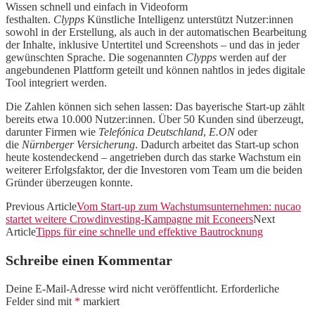
Wissen schnell und einfach in Videoform
festhalten.
Clypps
Künstliche Intelligenz unterstützt Nutzer:innen
sowohl in der Erstellung, als auch in der automatischen Bearbeitung
der Inhalte, inklusive Untertitel und Screenshots – und das in jeder
gewünschten Sprache. Die sogenannten
Clypps
werden auf der
angebundenen Plattform geteilt und können nahtlos in jedes digitale
Tool integriert werden.
Die Zahlen können sich sehen lassen: Das bayerische Start-up zählt
bereits etwa 10.000 Nutzer:innen. Über 50 Kunden sind überzeugt,
darunter Firmen wie
Telefónica Deutschland
,
E.ON
oder
die
Nürnberger Versicherung
. Dadurch arbeitet das Start-up schon
heute kostendeckend – angetrieben durch das starke Wachstum ein
weiterer Erfolgsfaktor, der die Investoren vom Team um die beiden
Gründer überzeugen konnte.
Previous Article
Vom Start-up zum Wachstumsunternehmen: nucao
startet weitere Crowdinvesting-Kampagne mit Econeers
Next
Article
Tipps für eine schnelle und effektive Bautrocknung
Schreibe einen Kommentar
Deine E-Mail-Adresse wird nicht veröffentlicht.
Erforderliche
Felder sind mit
*
markiert