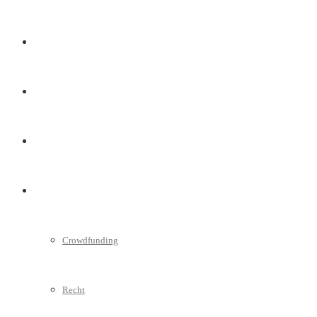
Marketing
Interviews
Videos
Weitere
Crowdfunding
Recht