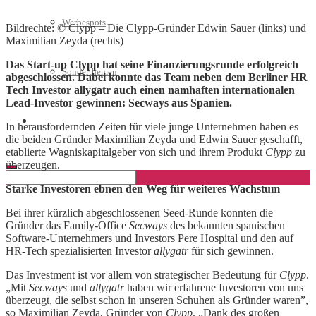
Werbespots
Bildrechte: © Clypp – Die Clypp-Gründer Edwin Sauer (links) und
Maximilian Zeyda (rechts)
Das Start-up Clypp hat seine Finanzierungsrunde erfolgreich
Sonderthemen
abgeschlossen. Dabei konnte das Team neben dem Berliner HR
Tech Investor allygatr auch einen namhaften internationalen
Lead-Investor gewinnen: Secways aus Spanien.
Geschäftskonto eröffnen
In herausfordernden Zeiten für viele junge Unternehmen haben es
die beiden Gründer Maximilian Zeyda und Edwin Sauer geschafft,
etablierte Wagniskapitalgeber von sich und ihrem Produkt
Clypp
zu
überzeugen.
Starke Investoren ebnen den Weg für weiteres Wachstum
Bei ihrer kürzlich abgeschlossenen Seed-Runde konnten die
Gründer das Family-Office
Secways
des bekannten spanischen
Software-Unternehmers und Investors Pere Hospital und den auf
HR-Tech spezialisierten Investor
allygatr
für sich gewinnen.
Das Investment ist vor allem von strategischer Bedeutung für
Clypp
.
„Mit
Secways
und
allygatr
haben wir erfahrene Investoren von uns
überzeugt, die selbst schon in unseren Schuhen als Gründer waren”,
so Maximilian Zeyda, Gründer von
Clypp
. „Dank des großen