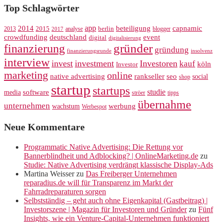
Top Schlagwörter
app
2014
beteiligung
capnamic
2013
2015
analyse
berlin
blogger
2017
crowdfunding
deutschland
event
digital
digitalisierung
gründer
finanzierung
gründung
finanzierungsrunde
insolvenz
interview
invest
investment
Investoren
kauf
köln
Investor
marketing
online
rankseller
native advertising
seo
social
shop
startup
startups
studie
software
media
ströer
tipps
übernahme
unternehmen
werbung
wachstum
Werbespot
Neue Kommentare
Programmatic Native Advertising: Die Rettung vor
Bannerblindheit und Adblocking? | OnlineMarketing.de
zu
Studie: Native Advertising verdrängt klassische Display-Ads
Martina Weisser
zu
Das Freiberger Unternehmen
reparadius.de will für Transparenz im Markt der
Fahrradreparaturen sorgen
Selbstständig – geht auch ohne Eigenkapital (Gastbeitrag) |
Investorszene | Magazin für Investoren und Gründer
zu
Fünf
Insights, wie ein Venture-Capital-Unternehmen funktioniert