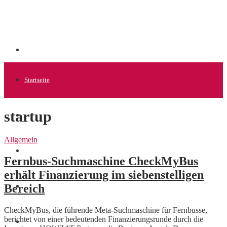
Startseite
startup
Allgemein
Allgemein
Startups
Fernbus-Suchmaschine CheckMyBus
erhält Finanzierung im siebenstelligen
Bereich
News
CheckMyBus, die führende Meta-Suchmaschine für Fernbusse,
berichtet von einer bedeutenden Finanzierungsrunde durch die
Finanzen