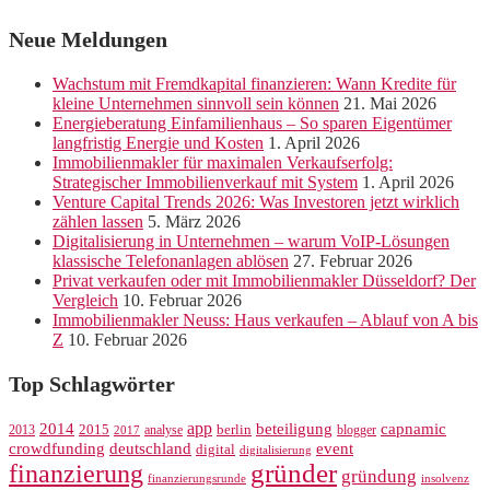
Neue Meldungen
Wachstum mit Fremdkapital finanzieren: Wann Kredite für
kleine Unternehmen sinnvoll sein können
21. Mai 2026
Energieberatung Einfamilienhaus – So sparen Eigentümer
langfristig Energie und Kosten
1. April 2026
Immobilienmakler für maximalen Verkaufserfolg:
Strategischer Immobilienverkauf mit System
1. April 2026
Venture Capital Trends 2026: Was Investoren jetzt wirklich
zählen lassen
5. März 2026
Digitalisierung in Unternehmen – warum VoIP-Lösungen
klassische Telefonanlagen ablösen
27. Februar 2026
Privat verkaufen oder mit Immobilienmakler Düsseldorf? Der
Vergleich
10. Februar 2026
Immobilienmakler Neuss: Haus verkaufen – Ablauf von A bis
Z
10. Februar 2026
Top Schlagwörter
app
2014
beteiligung
capnamic
2013
2015
analyse
berlin
blogger
2017
crowdfunding
deutschland
event
digital
digitalisierung
gründer
finanzierung
gründung
finanzierungsrunde
insolvenz