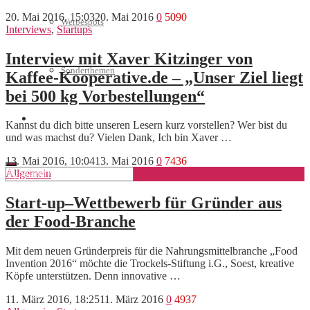
20. Mai 2016, 15:03
20. Mai 2016
0
5090
Werbespots
Interviews
,
Startups
Interview mit Xaver Kitzinger von
Sonderthemen
Kaffee-Kooperative.de – „Unser Ziel liegt
bei 500 kg Vorbestellungen“
Geschäftskonto eröffnen
Kannst du dich bitte unseren Lesern kurz vorstellen? Wer bist du
und was machst du? Vielen Dank, Ich bin Xaver …
13. Mai 2016, 10:04
13. Mai 2016
0
7436
Allgemein
Start-up–Wettbewerb für Gründer aus
der Food-Branche
Mit dem neuen Gründerpreis für die Nahrungsmittelbranche „Food
Invention 2016“ möchte die Trockels-Stiftung i.G., Soest, kreative
Köpfe unterstützen. Denn innovative …
11. März 2016, 18:25
11. März 2016
0
4937