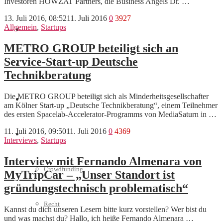
Investoren HOWZAT Partners, die Business Angels Dr. …
13. Juli 2016, 08:52
11. Juli 2016
0
3927
Allgemein
,
Startups
Marketing
METRO GROUP beteiligt sich an
Service-Start-up Deutsche
Interviews
Technikberatung
Die METRO GROUP beteiligt sich als Minderheitsgesellschafter
Videos
am Kölner Start-up „Deutsche Technikberatung“, einem Teilnehmer
des ersten Spacelab-Accelerator-Programms von MediaSaturn in …
11. Juli 2016, 09:50
11. Juli 2016
0
4369
Weitere
Interviews
,
Startups
Interview mit Fernando Almenara von
Crowdfunding
MyTripCar – „Unser Standort ist
gründungstechnisch problematisch“
Recht
Kannst du dich unseren Lesern bitte kurz vorstellen? Wer bist du
und was machst du? Hallo, ich heiße Fernando Almenara …