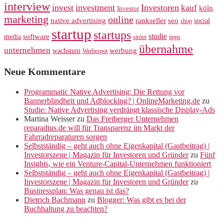
interview
invest
investment
Investoren
kauf
köln
Investor
marketing
online
rankseller
native advertising
seo
social
shop
startup
startups
studie
software
media
ströer
tipps
übernahme
unternehmen
werbung
wachstum
Werbespot
Neue Kommentare
Programmatic Native Advertising: Die Rettung vor
Bannerblindheit und Adblocking? | OnlineMarketing.de
zu
Studie: Native Advertising verdrängt klassische Display-Ads
Martina Weisser
zu
Das Freiberger Unternehmen
reparadius.de will für Transparenz im Markt der
Fahrradreparaturen sorgen
Selbstständig – geht auch ohne Eigenkapital (Gastbeitrag) |
Investorszene | Magazin für Investoren und Gründer
zu
Fünf
Insights, wie ein Venture-Capital-Unternehmen funktioniert
Selbstständig – geht auch ohne Eigenkapital (Gastbeitrag) |
Investorszene | Magazin für Investoren und Gründer
zu
Businessplan: Was genau ist das?
Dietrich Bachmann
zu
Blogger: Was gibt es bei der
Buchhaltung zu beachten?