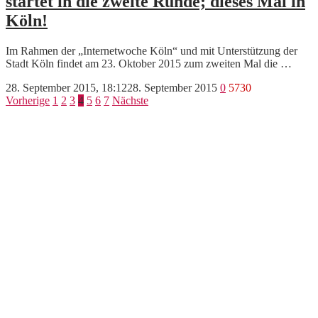
startet in die zweite Runde; dieses Mal in
Köln!
Im Rahmen der „Internetwoche Köln“ und mit Unterstützung der
Stadt Köln findet am 23. Oktober 2015 zum zweiten Mal die …
28. September 2015, 18:12
28. September 2015
0
5730
Seitennummerierung
Vorherige
1
2
3
4
5
6
7
Nächste
der
Beiträge