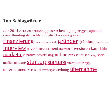
Top Schlagwörter
app
2014
beteiligung
capnamic
2013
2015
analyse
berlin
blogger
2017
crowdfunding
deutschland
event
digital
digitalisierung
gründer
finanzierung
gründung
finanzierungsrunde
insolvenz
interview
invest
investment
Investoren
kauf
köln
Investor
marketing
online
rankseller
native advertising
seo
social
shop
startup
startups
studie
software
media
ströer
tipps
übernahme
unternehmen
werbung
wachstum
Werbespot