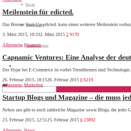
Recht
Meilenstein für edicted.
Das Bremer Start-Up edicted. kann einen weiteren Meilenstein ver
Werbespots
3. März 2015, 10:33
2. März 2015
2
9170
Allgemein
,
Finanzen
Sonderthemen
Capnamic Ventures: Eine Analyse der deu
Geschäftskonto eröffnen
Der Hype bei E-Commerce ist vorbei Trendthemen sind Technologie,
26. Februar 2015, 18:15
26. Februar 2015
0
6219
Allgemein
,
Marketing
Startup Blogs und Magazine – die muss je
Neben uns gibt es noch zahlreiche Magazine sowie Blogs, die jeder Gr
23. Februar 2015, 12:51
25. Februar 2015
6
23892
Allgemein
,
News