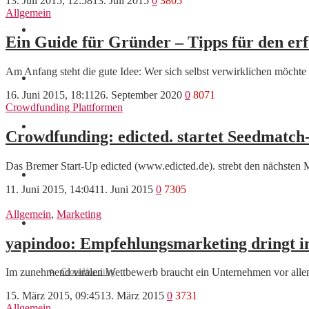
13. Juli 2015, 12:58
13. Juli 2015
0
3805
Allgemein
Finanzen
Ein Guide für Gründer – Tipps für den er
Am Anfang steht die gute Idee: Wer sich selbst verwirklichen möchte u
Marketing
16. Juni 2015, 18:11
26. September 2020
0
8071
Crowdfunding Plattformen
Interviews
Crowdfunding: edicted. startet Seedmat
Das Bremer Start-Up edicted (www.edicted.de). strebt den nächsten M
Videos
11. Juni 2015, 14:04
11. Juni 2015
0
7305
Allgemein
,
Marketing
Weitere
yapindoo: Empfehlungsmarketing dringt i
Crowdfunding
Im zunehmend viralen Wettbewerb braucht ein Unternehmen vor alle
15. März 2015, 09:45
13. März 2015
0
3731
Allgemein