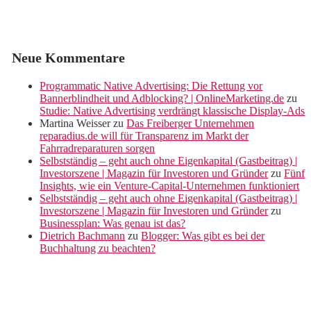
Neue Kommentare
Programmatic Native Advertising: Die Rettung vor
Bannerblindheit und Adblocking? | OnlineMarketing.de
zu
Studie: Native Advertising verdrängt klassische Display-Ads
Martina Weisser
zu
Das Freiberger Unternehmen
reparadius.de will für Transparenz im Markt der
Fahrradreparaturen sorgen
Selbstständig – geht auch ohne Eigenkapital (Gastbeitrag) |
Investorszene | Magazin für Investoren und Gründer
zu
Fünf
Insights, wie ein Venture-Capital-Unternehmen funktioniert
Selbstständig – geht auch ohne Eigenkapital (Gastbeitrag) |
Investorszene | Magazin für Investoren und Gründer
zu
Businessplan: Was genau ist das?
Dietrich Bachmann
zu
Blogger: Was gibt es bei der
Buchhaltung zu beachten?