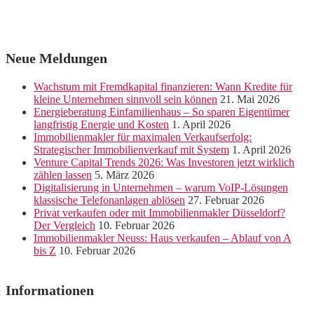
Neue Meldungen
Wachstum mit Fremdkapital finanzieren: Wann Kredite für
kleine Unternehmen sinnvoll sein können
21. Mai 2026
Energieberatung Einfamilienhaus – So sparen Eigentümer
langfristig Energie und Kosten
1. April 2026
Immobilienmakler für maximalen Verkaufserfolg:
Strategischer Immobilienverkauf mit System
1. April 2026
Venture Capital Trends 2026: Was Investoren jetzt wirklich
zählen lassen
5. März 2026
Digitalisierung in Unternehmen – warum VoIP-Lösungen
klassische Telefonanlagen ablösen
27. Februar 2026
Privat verkaufen oder mit Immobilienmakler Düsseldorf?
Der Vergleich
10. Februar 2026
Immobilienmakler Neuss: Haus verkaufen – Ablauf von A
bis Z
10. Februar 2026
Informationen