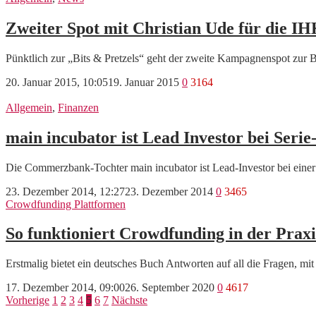
Zweiter Spot mit Christian Ude für die IH
Pünktlich zur „Bits & Pretzels“ geht der zweite Kampagnenspot zur 
20. Januar 2015, 10:05
19. Januar 2015
0
3164
Allgemein
,
Finanzen
main incubator ist Lead Investor bei Seri
Die Commerzbank-Tochter main incubator ist Lead-Investor bei einer
23. Dezember 2014, 12:27
23. Dezember 2014
0
3465
Crowdfunding Plattformen
So funktioniert Crowdfunding in der Praxi
Erstmalig bietet ein deutsches Buch Antworten auf all die Fragen, m
17. Dezember 2014, 09:00
26. September 2020
0
4617
Seitennummerierung
Vorherige
1
2
3
4
5
6
7
Nächste