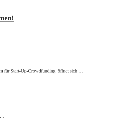
hmen!
orm für Start-Up-Crowdfunding, öffnet sich …
t …