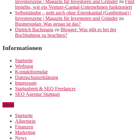
Investorszene | Magazin für Investoren und Gründer
zu
Fünf
Insights, wie ein Venture-Capital-Unternehmen funktioniert
Selbstständig – geht auch ohne Eigenkapital (Gastbeitrag) |
Investorszene | Magazin für Investoren und Gründer
zu
Businessplan: Was genau ist das?
Dietrich Bachmann
zu
Blogger: Was gibt es bei der
Buchhaltung zu beachten?
Informationen
Startseite
Werbung
Kontaktformular
Datenschutzerklärung
Impressum
Startupbrett & SEO Freelancer
SEO Agentur Stuttgart
Menu
Startseite
Allgemein
Finanzen
Marketing
News