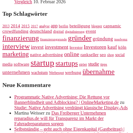
Vergleich
10. Februar 2026
Top Schlagwörter
app
2014
beteiligung
capnamic
2013
2015
analyse
berlin
blogger
2017
crowdfunding
deutschland
event
digital
digitalisierung
gründer
finanzierung
gründung
finanzierungsrunde
insolvenz
interview
invest
investment
Investoren
kauf
köln
Investor
marketing
online
rankseller
native advertising
seo
social
shop
startup
startups
studie
software
media
ströer
tipps
übernahme
unternehmen
werbung
wachstum
Werbespot
Neue Kommentare
Programmatic Native Advertising: Die Rettung vor
Bannerblindheit und Adblocking? | OnlineMarketing.de
zu
Studie: Native Advertising verdrängt klassische Display-Ads
Martina Weisser
zu
Das Freiberger Unternehmen
reparadius.de will für Transparenz im Markt der
Fahrradreparaturen sorgen
Selbstständig – geht auch ohne Eigenkapital (Gastbeitrag) |