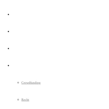
Marketing
Interviews
Videos
Weitere
Crowdfunding
Recht