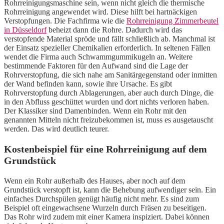
Rohrreinigungsmaschine sein, wenn nicht gleich die thermische
Rohrreinigung angewendet wird. Diese hilft bei hartnäckigen
Verstopfungen. Die Fachfirma wie die
Rohrreinigung Zimmerbeutel
in Düsseldorf
beheizt dann die Rohre. Dadurch wird das
verstopfende Material spröde und fällt schließlich ab. Manchmal ist
der Einsatz spezieller Chemikalien erforderlich. In seltenen Fällen
wendet die Firma auch Schwammgummikugeln an. Weitere
bestimmende Faktoren für den Aufwand sind die Lage der
Rohrverstopfung, die sich nahe am Sanitärgegenstand oder inmitten
der Wand befinden kann, sowie ihre Ursache. Es gibt
Rohrverstopfung durch Ablagerungen, aber auch durch Dinge, die
in den Abfluss geschüttet wurden und dort nichts verloren haben.
Der Klassiker sind Damenbinden. Wenn ein Rohr mit den
genannten Mitteln nicht freizubekommen ist, muss es ausgetauscht
werden. Das wird deutlich teurer.
Kostenbeispiel für eine Rohrreinigung auf dem
Grundstück
Wenn ein Rohr außerhalb des Hauses, aber noch auf dem
Grundstück verstopft ist, kann die Behebung aufwendiger sein. Ein
einfaches Durchspülen genügt häufig nicht mehr. Es sind zum
Beispiel oft eingewachsene Wurzeln durch Fräsen zu beseitigen.
Das Rohr wird zudem mit einer Kamera inspiziert. Dabei können