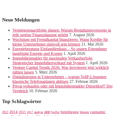
Neue Meldungen
Vermögensnachfolge planen: Warum Bestattungsvorsorge in
jede seriöse Finanzplanung gehört
7. August 2026
Wachstum mit Fremdkapital finanzieren: Wann Kredite für
kleine Unternehmen sinnvoll sein können
21. Mai 2026
Energieberatung Einfamilienhaus – So sparen Eigentümer
langfristig Energie und Kosten
1. April 2026
Immobilienmakler für maximalen Verkaufserfolg:
Strategischer Immobilienverkauf mit System
1. April 2026
Venture Capital Trends 2026: Was Investoren jetzt wirklich
zählen lassen
5. März 2026
Digitalisierung in Unternehmen – warum VoIP-Lösungen
klassische Telefonanlagen ablösen
27. Februar 2026
Privat verkaufen oder mit Immobilienmakler Düsseldorf? Der
Vergleich
10. Februar 2026
Top Schlagwörter
app
2014
beteiligung
capnamic
2013
2015
analyse
berlin
blogger
2017