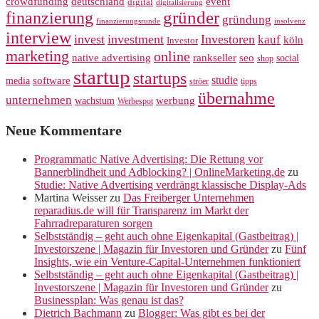
crowdfunding
deutschland
event
digital
digitalisierung
gründer
finanzierung
gründung
finanzierungsrunde
insolvenz
interview
invest
investment
Investoren
kauf
köln
Investor
marketing
online
rankseller
native advertising
seo
social
shop
startup
startups
studie
software
media
ströer
tipps
übernahme
unternehmen
werbung
wachstum
Werbespot
Neue Kommentare
Programmatic Native Advertising: Die Rettung vor
Bannerblindheit und Adblocking? | OnlineMarketing.de
zu
Studie: Native Advertising verdrängt klassische Display-Ads
Martina Weisser
zu
Das Freiberger Unternehmen
reparadius.de will für Transparenz im Markt der
Fahrradreparaturen sorgen
Selbstständig – geht auch ohne Eigenkapital (Gastbeitrag) |
Investorszene | Magazin für Investoren und Gründer
zu
Fünf
Insights, wie ein Venture-Capital-Unternehmen funktioniert
Selbstständig – geht auch ohne Eigenkapital (Gastbeitrag) |
Investorszene | Magazin für Investoren und Gründer
zu
Businessplan: Was genau ist das?
Dietrich Bachmann
zu
Blogger: Was gibt es bei der