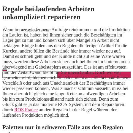
Regale bei laufenden Arbeiten
Werbespots
unkompliziert reparieren
Wenn immer wieder neue Aufträge reinkommen und die Produktion
Sonderthemen
am Laufen ist, haben bei Ihnen sicher auch die Beschäftigten im
Lager gut zu tun und können sich über Mangel an Arbeit nicht
beklagen. Einige holen aus den Regalen die fertigen Artikel für die
Kunden, andere füllen die Bestände hier immer wieder neu auf.
Geschäftskonto eröffnen
Damit es schnell geht und der Kunde nicht auf seine Ware warten
muss, werden diese Arbeiten sicher auch bei Ihnen im Unternehmen
überwiegend mit Gabelstaplern ausgeführt. Das ist am effektivsten
und der Zeitaufwand bleibt für Sie überschaubar. Doch wo viel
gearbeitet wird, bleiben auch Schäden nicht aus, die bei natürlichem
Verschleiß oder auch aus Unachtsamkeit der Beschäftigten immer
wieder passieren können. Was zunächst schlimm aussieht, muss bei
Ihnen aber nicht gleich eine lange Kette an aufwendigen Arbeiten
bis hin zum Produktionsstillstand nach sich ziehen. Denn zum
Glück gibt es ja das moderne ROS-System, mit dem Reparaturen
durch
ROS France
an den Regalen in der Regel während der
laufenden Produktion möglich sind.
Paletten nur in schweren Fälle aus den Regalen