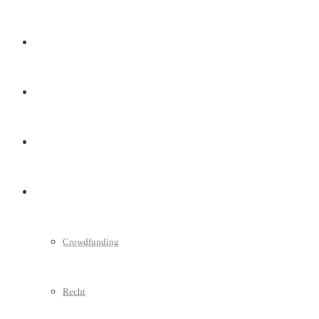
Marketing
Interviews
Videos
Weitere
Crowdfunding
Recht