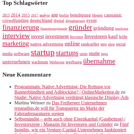
Top Schlagwörter
app
2014
beteiligung
capnamic
2013
2015
analyse
berlin
blogger
2017
crowdfunding
deutschland
event
digital
digitalisierung
gründer
finanzierung
gründung
finanzierungsrunde
insolvenz
interview
invest
investment
Investoren
kauf
köln
Investor
marketing
online
rankseller
native advertising
seo
social
shop
startup
startups
studie
software
media
ströer
tipps
übernahme
unternehmen
werbung
wachstum
Werbespot
Neue Kommentare
Programmatic Native Advertising: Die Rettung vor
Bannerblindheit und Adblocking? | OnlineMarketing.de
zu
Studie: Native Advertising verdrängt klassische Display-Ads
Martina Weisser
zu
Das Freiberger Unternehmen
reparadius.de will für Transparenz im Markt der
Fahrradreparaturen sorgen
Selbstständig – geht auch ohne Eigenkapital (Gastbeitrag) |
Investorszene | Magazin für Investoren und Gründer
zu
Fünf
Insights, wie ein Venture-Capital-Unternehmen funktioniert