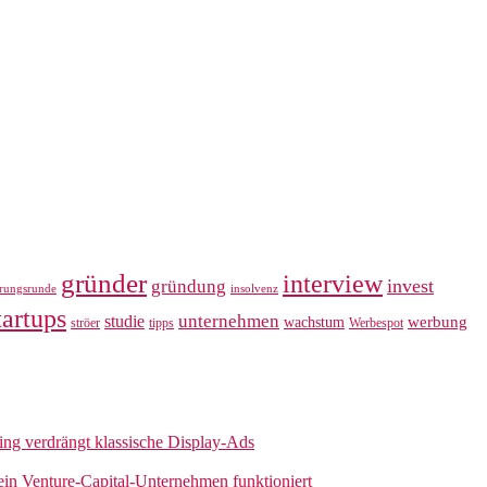
gründer
interview
invest
gründung
erungsrunde
insolvenz
tartups
unternehmen
studie
werbung
wachstum
ströer
tipps
Werbespot
sing verdrängt klassische Display-Ads
 ein Venture-Capital-Unternehmen funktioniert