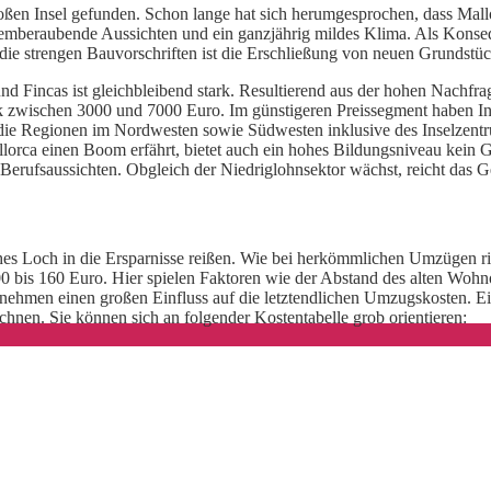
ßen Insel gefunden. Schon lange hat sich herumgesprochen, dass Mall
, atemberaubende Aussichten und ein ganzjährig mildes Klima. Als Konse
ie strengen Bauvorschriften ist die Erschließung von neuen Grundstü
d Fincas ist gleichbleibend stark. Resultierend aus der hohen Nachfra
ck zwischen 3000 und 7000 Euro. Im günstigeren Preissegment haben Inte
ie Regionen im Nordwesten sowie Südwesten inklusive des Inselzentru
orca einen Boom erfährt, bietet auch ein hohes Bildungsniveau kein Ga
Berufsaussichten. Obgleich der Niedriglohnsektor wächst, reicht das Ge
s Loch in die Ersparnisse reißen. Wie bei herkömmlichen Umzügen ric
00 bis 160 Euro. Hier spielen Faktoren wie der Abstand des alten Wo
ehmen einen großen Einfluss auf die letztendlichen Umzugskosten. Eine
hnen. Sie können sich an folgender Kostentabelle grob orientieren: