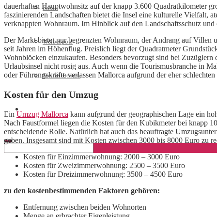
dauerhaften Hauptwohnsitz auf der knapp 3.600 Quadratkilometer gro
Recht
faszinierenden Landschaften bietet die Insel eine kulturelle Vielfalt
verknappten Wohnraum. Im Hinblick auf den Landschaftsschutz und d
Der Markt bietet nur begrenzten Wohnraum, der Andrang auf Villen un
Werbespots
seit Jahren im Höhenflug. Preislich liegt der Quadratmeter Grundstü
Wohnblöcken einzukaufen. Besonders bevorzugt sind bei Zuzüglern d
Urlaubsinsel nicht rosig aus. Auch wenn die Tourismusbranche in Mall
oder Führungskräfte verlassen Mallorca aufgrund der eher schlechten 
Sonderthemen
Kosten für den Umzug
Geschäftskonto eröffnen
Ein
Umzug Mallorca
kann aufgrund der geographischen Lage ein hohe
Nach Faustformel liegen die Kosten für den Kubikmeter bei knapp 1
entscheidende Rolle. Natürlich hat auch das beauftragte Umzugsuntern
geben. Insgesamt sind mit Kosten zwischen 3000 bis 8000 Euro zu rec
Kosten für Einzimmerwohnung: 2000 – 3000 Euro
Kosten für Zweizimmerwohnung: 2500 – 3500 Euro
Kosten für Dreizimmerwohnung: 3500 – 4500 Euro
zu den kostenbestimmenden Faktoren gehören:
Entfernung zwischen beiden Wohnorten
Menge an erbrachter Eigenleistung