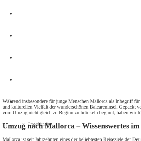
Finanzen
Marketing
Interviews
Videos
Während insbesondere für junge Menschen Mallorca als Inbegriff für
Weitere
und kulturellen Vielfalt der wunderschönen Baleareninsel. Gepackt v
vom Umzug nicht gleich zu Beginn zu bröckeln beginnt, haben wir fü
Crowdfunding
Umzug nach Mallorca – Wissenswertes im
Mallorca ist seit Jahrzehnten eines der beliebtesten Reiseziele der D