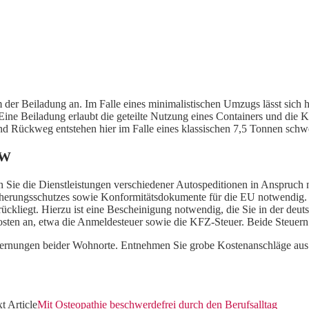
r Beiladung an. Im Falle eines minimalistischen Umzugs lässt sich h
ine Beiladung erlaubt die geteilte Nutzung eines Containers und die Ko
und Rückweg entstehen hier im Falle eines klassischen 7,5 Tonnen sc
KW
n Sie die Dienstleistungen verschiedener Autospeditionen in Anspruc
erungsschutzes sowie Konformitätsdokumente für die EU notwendig. Ge
rückliegt. Hierzu ist eine Bescheinigung notwendig, die Sie in der de
sten an, etwa die Anmeldesteuer sowie die KFZ-Steuer. Beide Steuern 
tfernungen beider Wohnorte. Entnehmen Sie grobe Kostenanschläge aus 
t Article
Mit Osteopathie beschwerdefrei durch den Berufsalltag