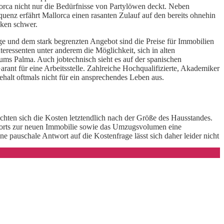
orca nicht nur die Bedürfnisse von Partylöwen deckt. Neben
quenz erfährt Mallorca einen rasanten Zulauf auf den bereits ohnehin
cken schwer.
ge und dem stark begrenzten Angebot sind die Preise für Immobilien
ressenten unter anderem die Möglichkeit, sich in alten
ms Palma. Auch jobtechnisch sieht es auf der spanischen
rant für eine Arbeitsstelle. Zahlreiche Hochqualifizierte, Akademiker
halt oftmals nicht für ein ansprechendes Leben aus.
hten sich die Kosten letztendlich nach der Größe des Hausstandes.
hnorts zur neuen Immobilie sowie das Umzugsvolumen eine
 pauschale Antwort auf die Kostenfrage lässt sich daher leider nicht