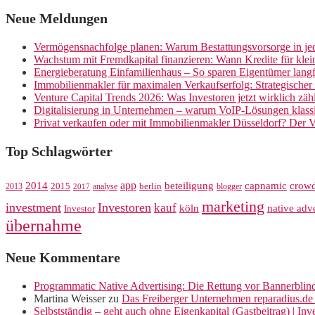
Neue Meldungen
Vermögensnachfolge planen: Warum Bestattungsvorsorge in jed
Wachstum mit Fremdkapital finanzieren: Wann Kredite für kle
Energieberatung Einfamilienhaus – So sparen Eigentümer langf
Immobilienmakler für maximalen Verkaufserfolg: Strategische
Venture Capital Trends 2026: Was Investoren jetzt wirklich zäh
Digitalisierung in Unternehmen – warum VoIP-Lösungen klassi
Privat verkaufen oder mit Immobilienmakler Düsseldorf? Der V
Top Schlagwörter
app
crow
2014
beteiligung
capnamic
2013
2015
analyse
berlin
blogger
2017
marketing
investment
Investoren
kauf
köln
native adve
Investor
übernahme
Neue Kommentare
Programmatic Native Advertising: Die Rettung vor Bannerblin
Martina Weisser
zu
Das Freiberger Unternehmen reparadius.de 
Selbstständig – geht auch ohne Eigenkapital (Gastbeitrag) | In