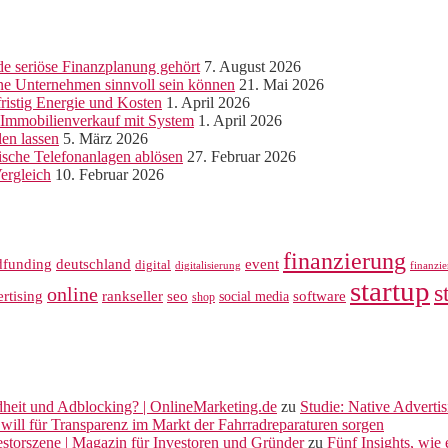
e seriöse Finanzplanung gehört
7. August 2026
ine Unternehmen sinnvoll sein können
21. Mai 2026
ristig Energie und Kosten
1. April 2026
r Immobilienverkauf mit System
1. April 2026
len lassen
5. März 2026
sche Telefonanlagen ablösen
27. Februar 2026
ergleich
10. Februar 2026
finanzierung
dfunding
deutschland
event
digital
digitalisierung
finanzi
startup
s
online
rankseller
rtising
seo
software
social media
shop
dheit und Adblocking? | OnlineMarketing.de
zu
Studie: Native Adverti
will für Transparenz im Markt der Fahrradreparaturen sorgen
vestorszene | Magazin für Investoren und Gründer
zu
Fünf Insights, wie