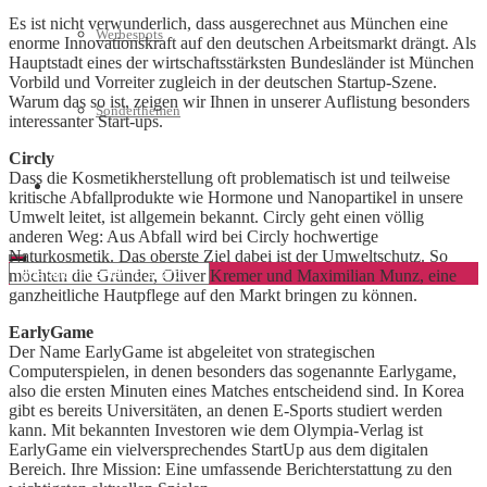
Es ist nicht verwunderlich, dass ausgerechnet aus München eine
Werbespots
enorme Innovationskraft auf den deutschen Arbeitsmarkt drängt. Als
Hauptstadt eines der wirtschaftsstärksten Bundesländer ist München
Vorbild und Vorreiter zugleich in der deutschen Startup-Szene.
Warum das so ist, zeigen wir Ihnen in unserer Auflistung besonders
Sonderthemen
interessanter Start-ups.
Circly
Dass die Kosmetikherstellung oft problematisch ist und teilweise
Geschäftskonto eröffnen
kritische Abfallprodukte wie Hormone und Nanopartikel in unsere
Umwelt leitet, ist allgemein bekannt. Circly geht einen völlig
anderen Weg: Aus Abfall wird bei Circly hochwertige
Naturkosmetik. Das oberste Ziel dabei ist der Umweltschutz. So
möchten die Gründer, Oliver Kremer und Maximilian Munz, eine
ganzheitliche Hautpflege auf den Markt bringen zu können.
EarlyGame
Der Name EarlyGame ist abgeleitet von strategischen
Computerspielen, in denen besonders das sogenannte Earlygame,
also die ersten Minuten eines Matches entscheidend sind. In Korea
gibt es bereits Universitäten, an denen E-Sports studiert werden
kann. Mit bekannten Investoren wie dem Olympia-Verlag ist
EarlyGame ein vielversprechendes StartUp aus dem digitalen
Bereich. Ihre Mission: Eine umfassende Berichterstattung zu den