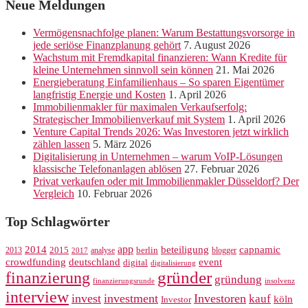
Neue Meldungen
Vermögensnachfolge planen: Warum Bestattungsvorsorge in
jede seriöse Finanzplanung gehört
7. August 2026
Wachstum mit Fremdkapital finanzieren: Wann Kredite für
kleine Unternehmen sinnvoll sein können
21. Mai 2026
Energieberatung Einfamilienhaus – So sparen Eigentümer
langfristig Energie und Kosten
1. April 2026
Immobilienmakler für maximalen Verkaufserfolg:
Strategischer Immobilienverkauf mit System
1. April 2026
Venture Capital Trends 2026: Was Investoren jetzt wirklich
zählen lassen
5. März 2026
Digitalisierung in Unternehmen – warum VoIP-Lösungen
klassische Telefonanlagen ablösen
27. Februar 2026
Privat verkaufen oder mit Immobilienmakler Düsseldorf? Der
Vergleich
10. Februar 2026
Top Schlagwörter
app
2014
beteiligung
capnamic
2013
2015
analyse
berlin
blogger
2017
crowdfunding
deutschland
event
digital
digitalisierung
gründer
finanzierung
gründung
finanzierungsrunde
insolvenz
interview
invest
investment
Investoren
kauf
köln
Investor