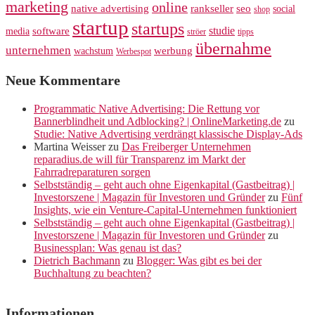
marketing
online
rankseller
native advertising
seo
social
shop
startup
startups
studie
software
media
ströer
tipps
übernahme
unternehmen
werbung
wachstum
Werbespot
Neue Kommentare
Programmatic Native Advertising: Die Rettung vor
Bannerblindheit und Adblocking? | OnlineMarketing.de
zu
Studie: Native Advertising verdrängt klassische Display-Ads
Martina Weisser
zu
Das Freiberger Unternehmen
reparadius.de will für Transparenz im Markt der
Fahrradreparaturen sorgen
Selbstständig – geht auch ohne Eigenkapital (Gastbeitrag) |
Investorszene | Magazin für Investoren und Gründer
zu
Fünf
Insights, wie ein Venture-Capital-Unternehmen funktioniert
Selbstständig – geht auch ohne Eigenkapital (Gastbeitrag) |
Investorszene | Magazin für Investoren und Gründer
zu
Businessplan: Was genau ist das?
Dietrich Bachmann
zu
Blogger: Was gibt es bei der
Buchhaltung zu beachten?
Informationen