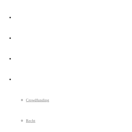
Marketing
Interviews
Videos
Weitere
Crowdfunding
Recht