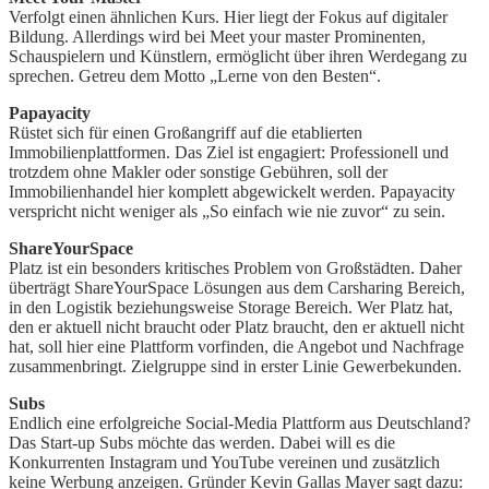
Verfolgt einen ähnlichen Kurs. Hier liegt der Fokus auf digitaler
Bildung. Allerdings wird bei Meet your master Prominenten,
Schauspielern und Künstlern, ermöglicht über ihren Werdegang zu
sprechen. Getreu dem Motto „Lerne von den Besten“.
Papayacity
Rüstet sich für einen Großangriff auf die etablierten
Immobilienplattformen. Das Ziel ist engagiert: Professionell und
trotzdem ohne Makler oder sonstige Gebühren, soll der
Immobilienhandel hier komplett abgewickelt werden. Papayacity
verspricht nicht weniger als „So einfach wie nie zuvor“ zu sein.
ShareYourSpace
Platz ist ein besonders kritisches Problem von Großstädten. Daher
überträgt ShareYourSpace Lösungen aus dem Carsharing Bereich,
in den Logistik beziehungsweise Storage Bereich. Wer Platz hat,
den er aktuell nicht braucht oder Platz braucht, den er aktuell nicht
hat, soll hier eine Plattform vorfinden, die Angebot und Nachfrage
zusammenbringt. Zielgruppe sind in erster Linie Gewerbekunden.
Subs
Endlich eine erfolgreiche Social-Media Plattform aus Deutschland?
Das Start-up Subs möchte das werden. Dabei will es die
Konkurrenten Instagram und YouTube vereinen und zusätzlich
keine Werbung anzeigen. Gründer Kevin Gallas Mayer sagt dazu: