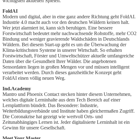
wichtigsten aktuellen Spielen.
FoldAI
Modern und digital, aber in eine ganz andere Richtung geht FoldAI.
Industrie 4.0 macht auch vor den deutschen Wäldern keinen halt.
Wer jetzt alarmiert ist, kann sich beruhigen. Eine bessere
Forstwirtschaft bedeutet mehr nachwachsende Rohstoffe, mehr CO2
Bindung und weniger gravierende Waldschäden in Deutschlands
Wäldern. Bei diesem Start-up geht es um die Überwachung der
Klima-kritischsten Systeme in unserer Wirtschaft. So erhalten
Forstwirtschaft, Förster und Umweltschützer aktuelle umfangreiche
Daten über die Gesundheit Ihrer Wälder. Die angebotenen
Sensordaten liegen in großen Mengen vor und müssen intelligent
verarbeitet werden. Durch dieses ganzheitliche Konzept geht
FoldAI einen völlig neuen Weg.
Ind.Academy
Mantro und Phoenix Contact stecken hinter diesem Unternehmen,
welches digitale Lerninhalte aus dem Tech Bereich auf einer
Lernplattform bündelt. Das Besondere: Industrie,
Weiterbildungsverbände und Institute haben gleichermaßen Zugriff.
Die Coronakrise hat gezeigt wie wertvoll Orts- und
Zeitunabhängiges Lernen ist. Jeder digitalisierte Lerninhalt ist ein
Gewinn für unsere Gesellschaft.
Meet Your Master