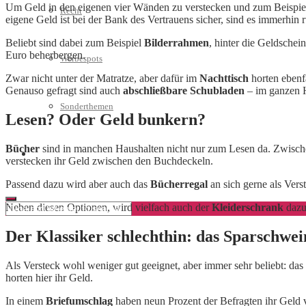
Um Geld in den eigenen vier Wänden zu verstecken und zum Beispiel
Recht
eigene Geld ist bei der Bank des Vertrauens sicher, sind es immerhin
Beliebt sind dabei zum Beispiel
Bilderrahmen
, hinter die Geldschei
Euro beherbergen.
Werbespots
Zwar nicht unter der Matratze, aber dafür im
Nachttisch
horten ebenfa
Genauso gefragt sind auch
abschließbare Schubladen
– im ganzen H
Sonderthemen
Lesen? Oder Geld bunkern?
Bücher
sind in manchen Haushalten nicht nur zum Lesen da. Zwischen
Geschäftskonto eröffnen
verstecken ihr Geld zwischen den Buchdeckeln.
Passend dazu wird aber auch das
Bücherregal
an sich gerne als Vers
Neben diesen Optionen, wird vielfach auch der
Kleiderschrank
dazu
Der Klassiker schlechthin: das Sparschwei
Als Versteck wohl weniger gut geeignet, aber immer sehr beliebt: das
horten hier ihr Geld.
In einem
Briefumschlag
haben neun Prozent der Befragten ihr Geld v