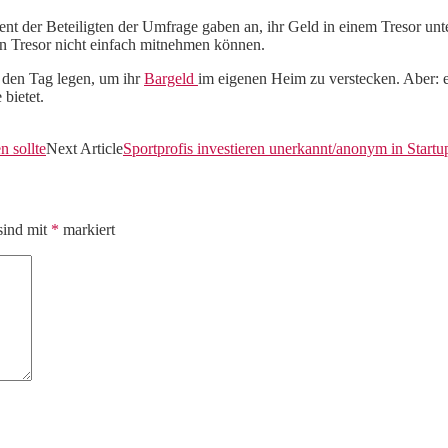
zent der Beteiligten der Umfrage gaben an, ihr Geld in einem Tresor un
en Tresor nicht einfach mitnehmen können.
n den Tag legen, um ihr
Bargeld
im eigenen Heim zu verstecken. Aber: 
bietet.
 sollte
Next Article
Sportprofis investieren unerkannt/anonym in Startu
sind mit
*
markiert