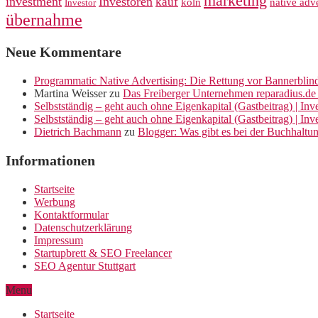
marketing
investment
Investoren
kauf
köln
native adve
Investor
übernahme
Neue Kommentare
Programmatic Native Advertising: Die Rettung vor Bannerblin
Martina Weisser
zu
Das Freiberger Unternehmen reparadius.de 
Selbstständig – geht auch ohne Eigenkapital (Gastbeitrag) | In
Selbstständig – geht auch ohne Eigenkapital (Gastbeitrag) | In
Dietrich Bachmann
zu
Blogger: Was gibt es bei der Buchhaltu
Informationen
Startseite
Werbung
Kontaktformular
Datenschutzerklärung
Impressum
Startupbrett & SEO Freelancer
SEO Agentur Stuttgart
Menu
Startseite