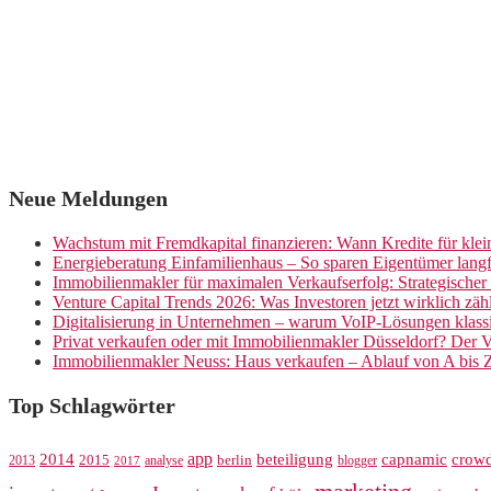
Neue Meldungen
Wachstum mit Fremdkapital finanzieren: Wann Kredite für kle
Energieberatung Einfamilienhaus – So sparen Eigentümer langf
Immobilienmakler für maximalen Verkaufserfolg: Strategische
Venture Capital Trends 2026: Was Investoren jetzt wirklich zäh
Digitalisierung in Unternehmen – warum VoIP-Lösungen klassi
Privat verkaufen oder mit Immobilienmakler Düsseldorf? Der V
Immobilienmakler Neuss: Haus verkaufen – Ablauf von A bis 
Top Schlagwörter
app
crow
2014
beteiligung
capnamic
2013
2015
analyse
berlin
blogger
2017