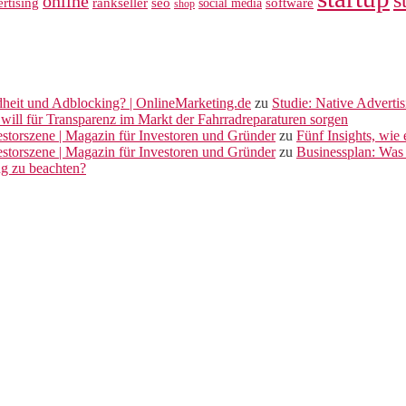
online
rankseller
rtising
seo
software
social media
shop
dheit und Adblocking? | OnlineMarketing.de
zu
Studie: Native Adverti
will für Transparenz im Markt der Fahrradreparaturen sorgen
vestorszene | Magazin für Investoren und Gründer
zu
Fünf Insights, wie
vestorszene | Magazin für Investoren und Gründer
zu
Businessplan: Was 
ng zu beachten?