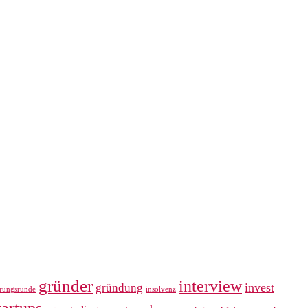
gründer
interview
invest
gründung
erungsrunde
insolvenz
tartups