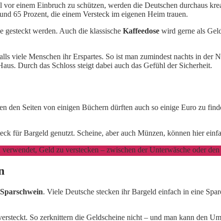
 vor einem Einbruch zu schützen, werden die Deutschen durchaus kre
 rund 65 Prozent, die einem Versteck im eigenen Heim trauen.
ne gesteckt werden. Auch die klassische
Kaffeedose
wird gerne als Gel
lls viele Menschen ihr Erspartes. So ist man zumindest nachts in der 
aus. Durch das Schloss steigt dabei auch das Gefühl der Sicherheit.
 den Seiten von einigen Büchern dürften auch so einige Euro zu finden
teck für Bargeld genutzt. Scheine, aber auch Münzen, können hier ein
 verwendet, Geld zu verstecken – zwischen der Unterwäsche oder den
n
Sparschwein
. Viele Deutsche stecken ihr Bargeld einfach in eine Spa
ersteckt. So zerknittern die Geldscheine nicht – und man kann den Ums