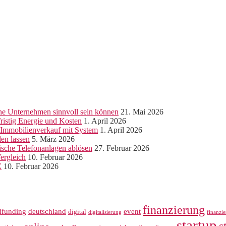
ine Unternehmen sinnvoll sein können
21. Mai 2026
ristig Energie und Kosten
1. April 2026
r Immobilienverkauf mit System
1. April 2026
len lassen
5. März 2026
sche Telefonanlagen ablösen
27. Februar 2026
ergleich
10. Februar 2026
Z
10. Februar 2026
finanzierung
dfunding
deutschland
event
digital
digitalisierung
finanzi
startup
s