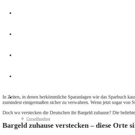
Finanzen
Marketing
Interviews
Videos
In Zeiten, in denen herkömmliche Sparanlagen wie das Sparbuch kaum
Weitere
zumindest einigermaßen sicher zu verwahren. Wenn jetzt sogar von St
Doch wo verstecken die Deutschen ihr Bargeld zuhause? Die beliebtes
Crowdfunding
Bargeld zuhause verstecken – diese Orte si