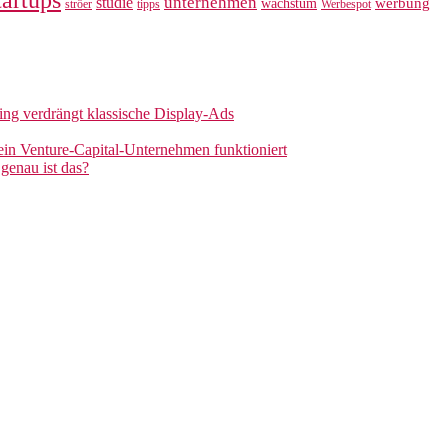
unternehmen
studie
werbung
wachstum
ströer
tipps
Werbespot
sing verdrängt klassische Display-Ads
 ein Venture-Capital-Unternehmen funktioniert
genau ist das?