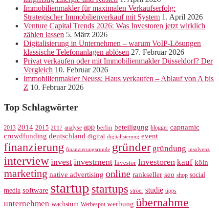
Immobilienmakler für maximalen Verkaufserfolg:
Strategischer Immobilienverkauf mit System
1. April 2026
Venture Capital Trends 2026: Was Investoren jetzt wirklich
zählen lassen
5. März 2026
Digitalisierung in Unternehmen – warum VoIP-Lösungen
klassische Telefonanlagen ablösen
27. Februar 2026
Privat verkaufen oder mit Immobilienmakler Düsseldorf? Der
Vergleich
10. Februar 2026
Immobilienmakler Neuss: Haus verkaufen – Ablauf von A bis
Z
10. Februar 2026
Top Schlagwörter
app
2014
beteiligung
capnamic
2013
2015
analyse
berlin
blogger
2017
crowdfunding
deutschland
event
digital
digitalisierung
gründer
finanzierung
gründung
finanzierungsrunde
insolvenz
interview
invest
investment
Investoren
kauf
köln
Investor
marketing
online
rankseller
native advertising
seo
social
shop
startup
startups
studie
software
media
ströer
tipps
übernahme
unternehmen
werbung
wachstum
Werbespot