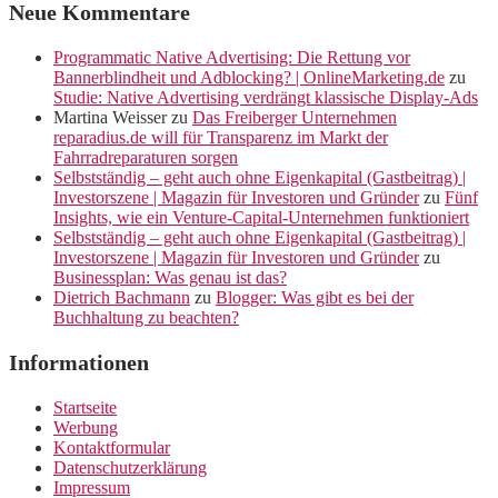
Neue Kommentare
Programmatic Native Advertising: Die Rettung vor
Bannerblindheit und Adblocking? | OnlineMarketing.de
zu
Studie: Native Advertising verdrängt klassische Display-Ads
Martina Weisser
zu
Das Freiberger Unternehmen
reparadius.de will für Transparenz im Markt der
Fahrradreparaturen sorgen
Selbstständig – geht auch ohne Eigenkapital (Gastbeitrag) |
Investorszene | Magazin für Investoren und Gründer
zu
Fünf
Insights, wie ein Venture-Capital-Unternehmen funktioniert
Selbstständig – geht auch ohne Eigenkapital (Gastbeitrag) |
Investorszene | Magazin für Investoren und Gründer
zu
Businessplan: Was genau ist das?
Dietrich Bachmann
zu
Blogger: Was gibt es bei der
Buchhaltung zu beachten?
Informationen
Startseite
Werbung
Kontaktformular
Datenschutzerklärung
Impressum