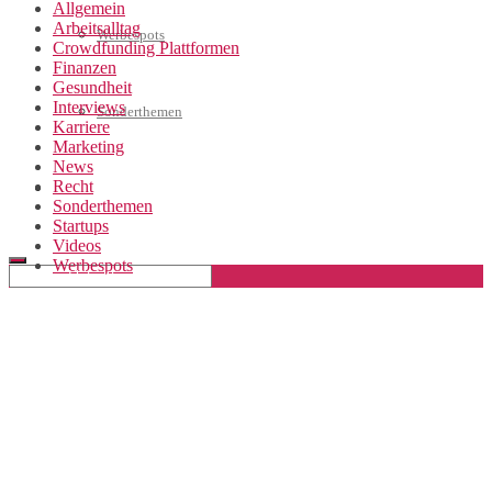
Allgemein
Arbeitsalltag
Werbespots
Crowdfunding Plattformen
Finanzen
Gesundheit
Interviews
Sonderthemen
Karriere
Marketing
News
Recht
Geschäftskonto eröffnen
Sonderthemen
Startups
Videos
Werbespots