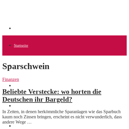
Startseite
Sparschwein
Allgemein
Finanzen
Startups
Beliebte Verstecke: wo horten die
Deutschen ihr Bargeld?
News
In Zeiten, in denen herkömmliche Sparanlagen wie das Sparbuch
kaum noch Zinsen bringen, erscheint es nicht verwunderlich, dass
andere Wege …
Finanzen