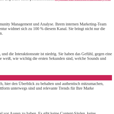
ommunity Management und Analyse. Ihrem internen Marketing-Team
entur widmet sich zu 100 % diesem Kanal. Sie bringt nicht nur die
n.
 und die Interaktionsrate ist niedrig. Sie haben das Gefühl, gegen eine
ie weiß, wie wichtig die ersten Sekunden sind, welche Sounds und
ich, hier den Überblick zu behalten und authentisch mitzumachen,
tform unterwegs sind und relevante Trends für Ihre Marke
Ziel vor Augen zu haben. Es gibt keine Content-Säulen, keine