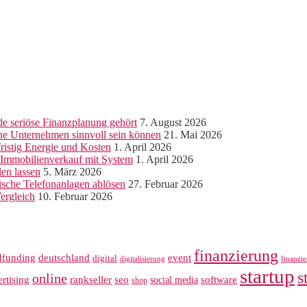
e seriöse Finanzplanung gehört
7. August 2026
ine Unternehmen sinnvoll sein können
21. Mai 2026
ristig Energie und Kosten
1. April 2026
r Immobilienverkauf mit System
1. April 2026
len lassen
5. März 2026
sche Telefonanlagen ablösen
27. Februar 2026
ergleich
10. Februar 2026
finanzierung
dfunding
deutschland
event
digital
digitalisierung
finanzi
startup
s
online
rankseller
rtising
seo
software
social media
shop