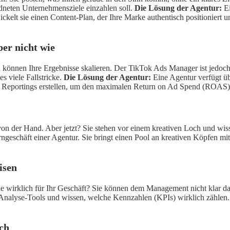
dneten Unternehmensziele einzahlen soll.
Die Lösung der Agentur:
Ei
elt sie einen Content-Plan, der Ihre Marke authentisch positioniert u
ber nicht wie
n können Ihre Ergebnisse skalieren. Der TikTok Ads Manager ist jedoc
s viele Fallstricke.
Die Lösung der Agentur:
Eine Agentur verfügt üb
te Reportings erstellen, um den maximalen Return on Ad Spend (ROAS) 
n der Hand. Aber jetzt? Sie stehen vor einem kreativen Loch und wisse
erngeschäft einer Agentur. Sie bringt einen Pool an kreativen Köpfen mi
isen
ie wirklich für Ihr Geschäft? Sie können dem Management nicht klar d
Analyse-Tools und wissen, welche Kennzahlen (KPIs) wirklich zählen. S
ich