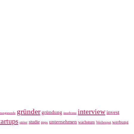
gründer
interview
invest
gründung
erungsrunde
insolvenz
tartups
unternehmen
studie
werbung
wachstum
ströer
tipps
Werbespot