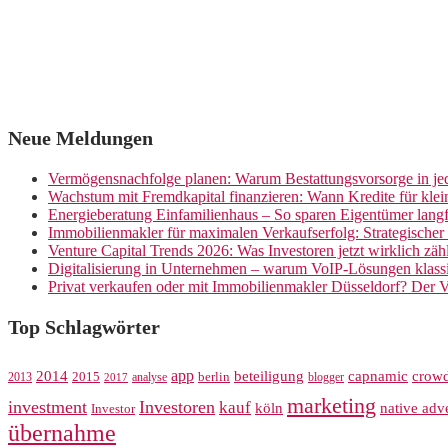
Neue Meldungen
Vermögensnachfolge planen: Warum Bestattungsvorsorge in jed
Wachstum mit Fremdkapital finanzieren: Wann Kredite für kle
Energieberatung Einfamilienhaus – So sparen Eigentümer langf
Immobilienmakler für maximalen Verkaufserfolg: Strategische
Venture Capital Trends 2026: Was Investoren jetzt wirklich zäh
Digitalisierung in Unternehmen – warum VoIP-Lösungen klassi
Privat verkaufen oder mit Immobilienmakler Düsseldorf? Der V
Top Schlagwörter
app
crow
2014
beteiligung
capnamic
2013
2015
analyse
berlin
blogger
2017
marketing
investment
Investoren
kauf
köln
native adve
Investor
übernahme