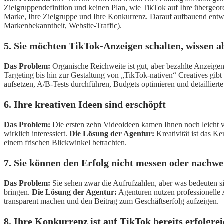
Zielgruppendefinition und keinen Plan, wie TikTok auf Ihre übergeor
Marke, Ihre Zielgruppe und Ihre Konkurrenz. Darauf aufbauend entwick
Markenbekanntheit, Website-Traffic).
5. Sie möchten TikTok-Anzeigen schalten, wissen a
Das Problem:
Organische Reichweite ist gut, aber bezahlte Anzeige
Targeting bis hin zur Gestaltung von „TikTok-nativen“ Creatives gibt e
aufsetzen, A/B-Tests durchführen, Budgets optimieren und detaillier
6. Ihre kreativen Ideen sind erschöpft
Das Problem:
Die ersten zehn Videoideen kamen Ihnen noch leicht vo
wirklich interessiert.
Die Lösung der Agentur:
Kreativität ist das K
einem frischen Blickwinkel betrachten.
7. Sie können den Erfolg nicht messen oder nachwe
Das Problem:
Sie sehen zwar die Aufrufzahlen, aber was bedeuten s
bringen.
Die Lösung der Agentur:
Agenturen nutzen professionelle 
transparent machen und den Beitrag zum Geschäftserfolg aufzeigen.
8. Ihre Konkurrenz ist auf TikTok bereits erfolgre