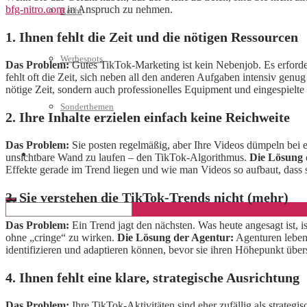
bfg-nitro.com
in Anspruch zu nehmen.
Recht
1. Ihnen fehlt die Zeit und die nötigen Ressourcen
Werbespots
Das Problem:
Gutes TikTok-Marketing ist kein Nebenjob. Es erford
fehlt oft die Zeit, sich neben all den anderen Aufgaben intensiv ge
nötige Zeit, sondern auch professionelles Equipment und eingespielt
Sonderthemen
2. Ihre Inhalte erzielen einfach keine Reichweite
Das Problem:
Sie posten regelmäßig, aber Ihre Videos dümpeln bei ein
Geschäftskonto eröffnen
unsichtbare Wand zu laufen – den TikTok-Algorithmus.
Die Lösung 
Effekte gerade im Trend liegen und wie man Videos so aufbaut, dass s
3. Sie verstehen die TikTok-Trends nicht (mehr)
Das Problem:
Ein Trend jagt den nächsten. Was heute angesagt ist, 
ohne „cringe“ zu wirken.
Die Lösung der Agentur:
Agenturen leben 
identifizieren und adaptieren können, bevor sie ihren Höhepunkt über
4. Ihnen fehlt eine klare, strategische Ausrichtung
Das Problem:
Ihre TikTok-Aktivitäten sind eher zufällig als strateg