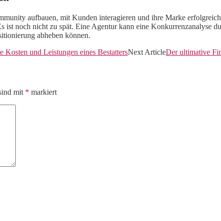
munity aufbauen, mit Kunden interagieren und ihre Marke erfolgreich 
s ist noch nicht zu spät. Eine Agentur kann eine Konkurrenzanalyse du
ositionierung abheben können.
ie Kosten und Leistungen eines Bestatters
Next Article
Der ultimative Fi
sind mit
*
markiert