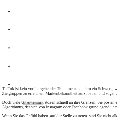
Finanzen
Marketing
Interviews
Videos
Weitere
TikTok ist kein vorübergehender Trend mehr, sondern ein Schwergewich
Zielgruppen zu erreichen, Markenbekanntheit aufzubauen und sogar d
Doch viele Unternehmen stoßen schnell an ihre Grenzen. Sie posten e
Crowdfunding
Algorithmus, der sich von Instagram oder Facebook grundlegend unte
Wenn Sie das Gefühl haben, auf der Stelle zu treten, sind Sie nicht all