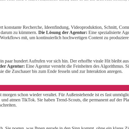
ert konstante Recherche, Ideenfindung, Videoproduktion, Schnitt, C
nug darum zu kümmern.
Die Lösung der Agentur:
Eine spezialisierte Ag
e Workflows mit, um kontinuierlich hochwertigen Content zu produziere
 paar hundert Aufrufen vor sich hin. Der erhoffte virale Hit bleibt aus,
der Agentur:
Eine Agentur versteht die Feinheiten des Algorithmus. S
ie die Zuschauer bis zum Ende fesseln und zur Interaktion anregen.
ist morgen schon wieder veraltet. Für Außenstehende ist es fast unmögl
und atmen TikTok. Sie haben Trend-Scouts, die permanent auf der Plat
schreiten.
isch. Sie posten, was Ihnen gerade in den Sinn kommt, ohne ein klares 