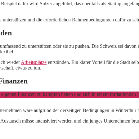
Beispiel dafür wird Sulzer angeführt, das ebenfalls als Startup angefa
zu unterstützen und die erforderlichen Rahmenbedingungen dafür zu scha
rden
r umfassend zu unterstützen oder sie zu pushen. Die Schweiz sei davon 
lexibel.
uch wieder
Arbeitsplätze
entstünden. Ein klarer Vorteil für die Stadt s
rtschaft, etwas zu tun.
Finanzen
en eigenen Finanzen zu kämpfen hätten und sich in einem fortlaufende
ternehmen wäre aufgrund der derzeitigen Bedingungen in Winterthur 
er Austausch müsse intensiviert werden und ein junges Unternehmen bra