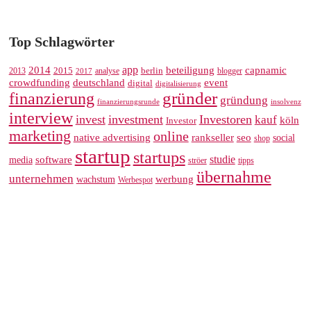
Top Schlagwörter
app
2014
beteiligung
capnamic
2013
2015
analyse
berlin
blogger
2017
crowdfunding
deutschland
event
digital
digitalisierung
gründer
finanzierung
gründung
finanzierungsrunde
insolvenz
interview
invest
investment
Investoren
kauf
köln
Investor
marketing
online
rankseller
native advertising
seo
social
shop
startup
startups
studie
software
media
ströer
tipps
übernahme
unternehmen
werbung
wachstum
Werbespot