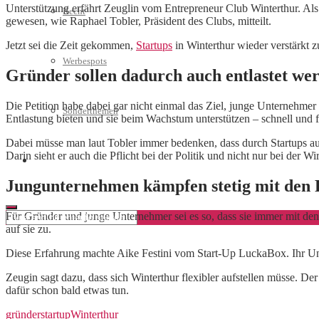
Unterstützung erfährt Zeuglin vom Entrepreneur Club Winterthur. Als 
Recht
gewesen, wie Raphael Tobler, Präsident des Clubs, mitteilt.
Jetzt sei die Zeit gekommen,
Startups
in Winterthur wieder verstärkt 
Werbespots
Gründer sollen dadurch auch entlastet we
Die Petition habe dabei gar nicht einmal das Ziel, junge Unternehme
Sonderthemen
Entlastung bieten und sie beim Wachstum unterstützen – schnell und f
Dabei müsse man laut Tobler immer bedenken, dass durch Startups a
Darin sieht er auch die Pflicht bei der Politik und nicht nur bei der Wi
Geschäftskonto eröffnen
Jungunternehmen kämpfen stetig mit den 
Für Gründer und junge Unternehmer sei es so, dass sie immer mit d
auf sie zu.
Diese Erfahrung machte Aike Festini vom Start-Up LuckaBox. Ihr Un
Zeugin sagt dazu, dass sich Winterthur flexibler aufstellen müsse. D
dafür schon bald etwas tun.
gründer
startup
Winterthur