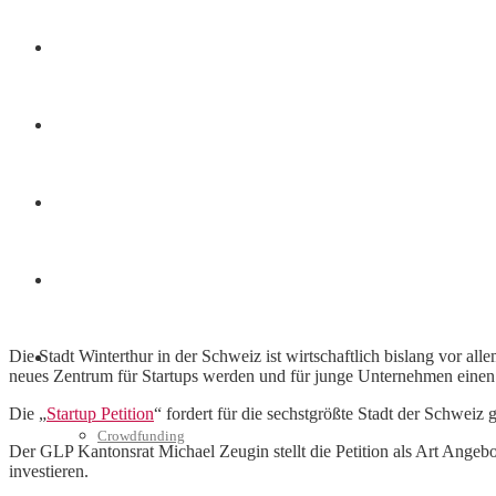
Finanzen
Marketing
Interviews
Videos
Die Stadt Winterthur in der Schweiz ist wirtschaftlich bislang vor a
Weitere
neues Zentrum für Startups werden und für junge Unternehmen einen
Die „
Startup Petition
“ fordert für die sechstgrößte Stadt der Schweiz 
Crowdfunding
Der GLP Kantonsrat Michael Zeugin stellt die Petition als Art Angebo
investieren.