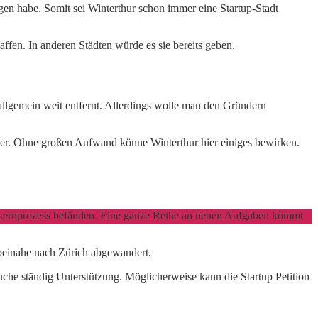
ngen habe. Somit sei Winterthur schon immer eine Startup-Stadt
ffen. In anderen Städten würde es sie bereits geben.
allgemein weit entfernt. Allerdings wolle man den Gründern
elber. Ohne großen Aufwand könne Winterthur hier einiges bewirken.
n Lernprozess befänden. Eine ganze Reihe an neuen Aufgaben kommt
beinahe nach Zürich abgewandert.
uche ständig Unterstützung. Möglicherweise kann die Startup Petition