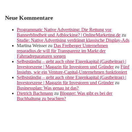
Neue Kommentare
Programmatic Native Advertising: Die Rettung vor
Bannerblindheit und Adblocking? | OnlineMarketing.de
zu
Studie: Native Advertising verdrängt klassische Display-Ads
Martina Weisser
zu
Das Freiberger Unternehmen
reparadius.de will für Transparenz im Markt der
Fahrradreparaturen sorgen
Selbstständig – geht auch ohne Eigenkapital (Gastbeitrag) |
Investorszene | Magazin für Investoren und Gründer
zu
Fünf
Insights, wie ein Venture-Capital-Unternehmen funktioniert
Selbstständig – geht auch ohne Eigenkapital (Gastbeitrag) |
Investorszene | Magazin für Investoren und Gründer
zu
Businessplan: Was genau ist das?
Dietrich Bachmann
zu
Blogger: Was gibt es bei der
Buchhaltung zu beachten?