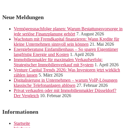
Neue Meldungen
Vermögensnachfolge planen: Warum Bestattungsvorsorge in
jede seriöse Finanzplanung gehört
7. August 2026
Wachstum mit Fremdkapital finanzieren: Wann Kredite für
kleine Unternehmen sinnvoll sein können
21. Mai 2026
Energieberatung Einfamilienhaus – So sparen Eigentümer
langfristig Energie und Kosten
1. April 2026
Immobilienmakler für maximalen Verkaufserfolg:
Strategischer Immobilienverkauf mit System
1. April 2026
Venture Capital Trends 2026: Was Investoren jetzt wirklich
zählen lassen
5. März 2026
Digitalisierung in Unternehmen – warum VoIP-Lösungen
klassische Telefonanlagen ablösen
27. Februar 2026
Privat verkaufen oder mit Immobilienmakler Düsseldorf?
Der Vergleich
10. Februar 2026
Informationen
Startseite