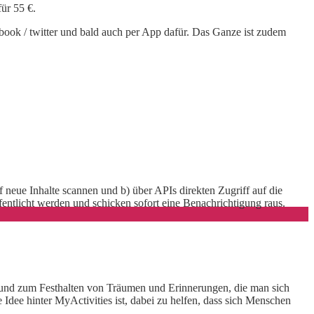
für 55 €.
book / twitter und bald auch per App dafür. Das Ganze ist zudem
neue Inhalte scannen und b) über APIs direkten Zugriff auf die
entlicht werden und schicken sofort eine Benachrichtigung raus.
e und zum Festhalten von Träumen und Erinnerungen, die man sich
e Idee hinter MyActivities ist, dabei zu helfen, dass sich Menschen