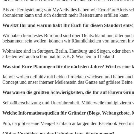
Bis zur Fertigstellung von MyActivities haben wir ErrorFareAlerts sc
abonnieren kann und sich dadurch mehr Reiseträume erfüllen kann
Wo sitzt Ihr und warum habt Ihr Euch für diesen Standort ents
Wir haben kein festes Büro und sind über Deutschland und öfter auch ü
beisammen sein wollen, können wir Räumlichkeiten von unserem Inves
Wohnsitze sind in Stuttgart, Berlin, Hamburg und Siegen, oder eben 
arbeiten wir auch schon mal für z.B. 8 Wochen in Thailand
Was sind Eure Planungen für die nächsten Jahre? Wird es eine 
Ja, wir wollen definitiv mit beiden Projekten wachsen und haben auch
Concept und unser interner Meilenstein das Ganze auf größere Beine z
Was waren die größten Schwierigkeiten, die Ihr auf Eurem Gr
Selbstüberschätzung und Unerfahrenheit. Mittlerweile multipliziere
Welche Informationsquellen für Gründer (Blogs, Webangebote, 
Puh, da gibt es eine Menge! Einfach anfangen den Facebook Feed mit
Gibt es Vorbilder aus der Gründer- bzw. Startupszene?