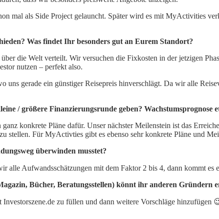
hon mal als Side Project gelauncht. Später wird es mit MyActivities ve
chieden? Was findet Ihr besonders gut an Eurem Standort?
ber die Welt verteilt. Wir versuchen die Fixkosten in der jetzigen Pha
tor nutzen – perfekt also.
wo uns gerade ein günstiger Reisepreis hinverschlägt. Da wir alle Rei
kleine / größere Finanzierungsrunde geben? Wachstumsprognose e
 ganz konkrete Pläne dafür. Unser nächster Meilenstein ist das Erreich
u stellen. Für MyActivties gibt es ebenso sehr konkrete Pläne und Mei
ündungsweg überwinden musstet?
n wir alle Aufwandsschätzungen mit dem Faktor 2 bis 4, dann kommt es 
Magazin, Bücher, Beratungsstellen) könnt ihr anderen Gründern 
 Investorszene.de zu füllen und dann weitere Vorschläge hinzufügen 