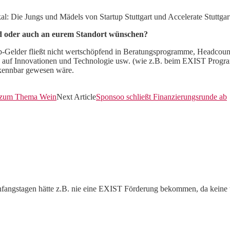
l: Die Jungs und Mädels von Startup Stuttgart und Accelerate Stuttgar
d oder auch an eurem Standort wünschen?
p-Gelder fließt nicht wertschöpfend in Beratungsprogramme, Headcount 
fung auf Innovationen und Technologie usw. (wie z.B. beim EXIST Prog
rkennbar gewesen wäre.
n zum Thema Wein
Next Article
Sponsoo schließt Finanzierungsrunde ab
 Anfangstagen hätte z.B. nie eine EXIST Förderung bekommen, da keine