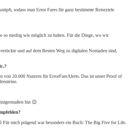
rknüpft, sodass man Error Fares für ganz bestimmte Reiseziele
se so niedrig wie möglich zu halten. Für die Dinge, wo wir
severrückte und auf dem Besten Weg zu digitalen Nomaden sind,
tc.?
en von 20.000 Nutzern für ErrorFareAlerts. Das ist unser Proof of
lensteine.
einigermaßen hin 😉
empfehlen?
 Für mich prägend war besonders ein Buch: The Big Five for Life.