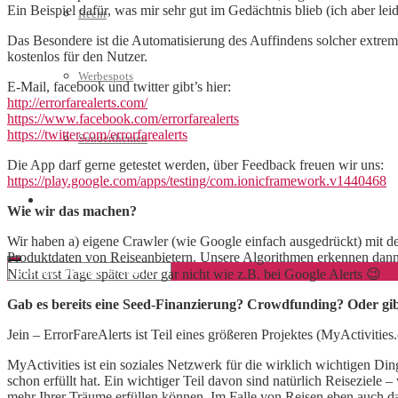
Ein Beispiel dafür, was mir sehr gut im Gedächtnis blieb (ich aber le
Recht
Das Besondere ist die Automatisierung des Auffindens solcher extrem
kostenlos für den Nutzer.
Werbespots
E-Mail, facebook und twitter gibt’s hier:
http://errorfarealerts.com/
https://www.facebook.com/errorfarealerts
https://twitter.com/errorfarealerts
Sonderthemen
Die App darf gerne getestet werden, über Feedback freuen wir uns:
https://play.google.com/apps/testing/com.ionicframework.v1440468
Geschäftskonto eröffnen
Wie wir das machen?
Wir haben a) eigene Crawler (wie Google einfach ausgedrückt) mit de
Produktdaten von Reiseanbietern. Unsere Algorithmen erkennen dann a
Nicht erst Tage später oder gar nicht wie z.B. bei Google Alerts 😉
Gab es bereits eine Seed-Finanzierung? Crowdfunding? Oder gib
Jein – ErrorFareAlerts ist Teil eines größeren Projektes (MyActivitie
MyActivities ist ein soziales Netzwerk für die wirklich wichtigen 
schon erfüllt hat. Ein wichtiger Teil davon sind natürlich Reiseziele 
mehr Ihrer Träume erfüllen können. Im Falle von Reisen eben auch d