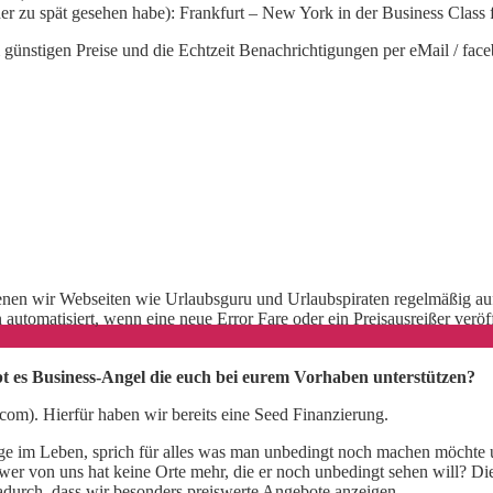
ider zu spät gesehen habe): Frankfurt – New York in der Business Class 
 günstigen Preise und die Echtzeit Benachrichtigungen per eMail / face
nen wir Webseiten wie Urlaubsguru und Urlaubspiraten regelmäßig auf 
utomatisiert, wenn eine neue Error Fare oder ein Preisausreißer veröff
t es Business-Angel die euch bei eurem Vorhaben unterstützen?
s.com). Hierfür haben wir bereits eine Seed Finanzierung.
Dinge im Leben, sprich für alles was man unbedingt noch machen möcht
– wer von uns hat keine Orte mehr, die er noch unbedingt sehen will? Di
adurch, dass wir besonders preiswerte Angebote anzeigen.