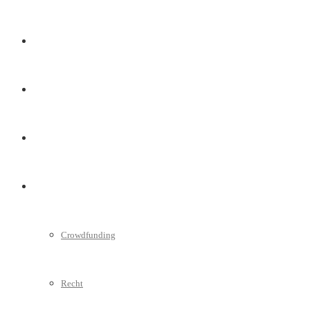
Marketing
Interviews
Videos
Weitere
Crowdfunding
Recht