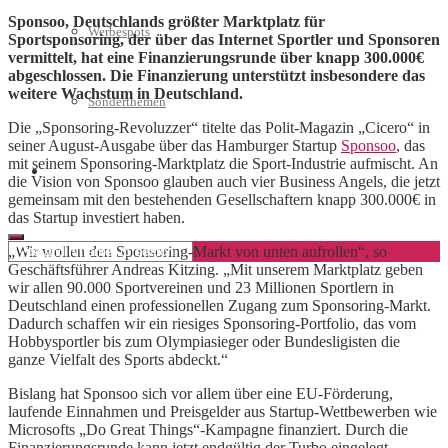
Sponsoo, Deutschlands größter Marktplatz für
Werbespots
Sportsponsoring, der über das Internet Sportler und Sponsoren
vermittelt, hat eine Finanzierungsrunde über knapp 300.000€
abgeschlossen. Die Finanzierung unterstützt insbesondere das
weitere Wachstum in Deutschland.
Sonderthemen
Die „Sponsoring-Revoluzzer“ titelte das Polit-Magazin „Cicero“ in
seiner August-Ausgabe über das Hamburger Startup
Sponsoo
, das
mit seinem Sponsoring-Marktplatz die Sport-Industrie aufmischt. An
Geschäftskonto eröffnen
die Vision von Sponsoo glauben auch vier Business Angels, die jetzt
gemeinsam mit den bestehenden Gesellschaftern knapp 300.000€ in
das Startup investiert haben.
„Wir wollen den Sponsoring-Markt von unten aufrollen“, so
Geschäftsführer Andreas Kitzing. „Mit unserem Marktplatz geben
wir allen 90.000 Sportvereinen und 23 Millionen Sportlern in
Deutschland einen professionellen Zugang zum Sponsoring-Markt.
Dadurch schaffen wir ein riesiges Sponsoring-Portfolio, das vom
Hobbysportler bis zum Olympiasieger oder Bundesligisten die
ganze Vielfalt des Sports abdeckt.“
Bislang hat Sponsoo sich vor allem über eine EU-Förderung,
laufende Einnahmen und Preisgelder aus Startup-Wettbewerben wie
Microsofts „Do Great Things“-Kampagne finanziert. Durch die
Finanzierungsrunde kann jetzt endgültig der Turbo eingelegt