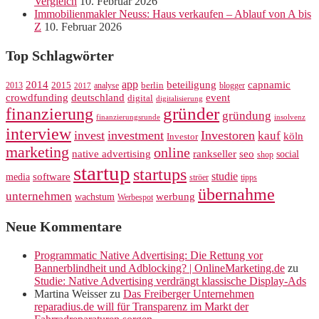
Vergleich
10. Februar 2026
Immobilienmakler Neuss: Haus verkaufen – Ablauf von A bis
Z
10. Februar 2026
Top Schlagwörter
app
2014
beteiligung
capnamic
2013
2015
analyse
berlin
blogger
2017
crowdfunding
deutschland
event
digital
digitalisierung
gründer
finanzierung
gründung
finanzierungsrunde
insolvenz
interview
invest
investment
Investoren
kauf
köln
Investor
marketing
online
rankseller
native advertising
seo
social
shop
startup
startups
studie
software
media
ströer
tipps
übernahme
unternehmen
werbung
wachstum
Werbespot
Neue Kommentare
Programmatic Native Advertising: Die Rettung vor
Bannerblindheit und Adblocking? | OnlineMarketing.de
zu
Studie: Native Advertising verdrängt klassische Display-Ads
Martina Weisser
zu
Das Freiberger Unternehmen
reparadius.de will für Transparenz im Markt der