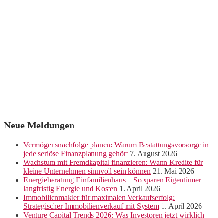
Neue Meldungen
Vermögensnachfolge planen: Warum Bestattungsvorsorge in
jede seriöse Finanzplanung gehört
7. August 2026
Wachstum mit Fremdkapital finanzieren: Wann Kredite für
kleine Unternehmen sinnvoll sein können
21. Mai 2026
Energieberatung Einfamilienhaus – So sparen Eigentümer
langfristig Energie und Kosten
1. April 2026
Immobilienmakler für maximalen Verkaufserfolg:
Strategischer Immobilienverkauf mit System
1. April 2026
Venture Capital Trends 2026: Was Investoren jetzt wirklich