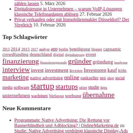
zählen lassen
5. März 2026
Digitalisierung in Unternehmen – warum VoIP-Lösungen
klassische Telefonanlagen ablösen
27. Februar 2026
Privat verkaufen oder mit Immobilienmakler Düsseldorf? Der
Vergleich
10. Februar 2026
Top Schlagwörter
app
2014
beteiligung
capnamic
2013
2015
analyse
berlin
blogger
2017
crowdfunding
deutschland
event
digital
digitalisierung
gründer
finanzierung
gründung
finanzierungsrunde
insolvenz
interview
invest
investment
Investoren
kauf
köln
Investor
marketing
online
rankseller
native advertising
seo
social
shop
startup
startups
studie
software
media
ströer
tipps
übernahme
unternehmen
werbung
wachstum
Werbespot
Neue Kommentare
Programmatic Native Advertising: Die Rettung vor
Bannerblindheit und Adblocking? | OnlineMarketing.de
zu
Studie: Native Advertising verdrängt klassische Display-Ads