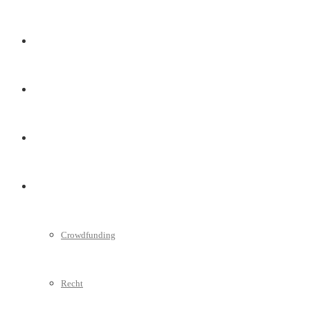
Marketing
Interviews
Videos
Weitere
Crowdfunding
Recht