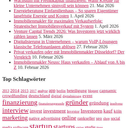
Wachstum mit Fremdkapital finanzieren: Wann Kredite für
kleine Unternehmen sinnvoll sein können
21. Mai 2026
Energieberatung Einfamilienhaus – So sparen Eigentümer
langfristig Energie und Kosten
1. April 2026
Immobilienmakler für maximalen Verkaufserfolg:
Strategischer Immobilienverkauf mit System
1. April 2026
Venture Capital Trends 2026: Was Investoren jetzt wirklich
zählen lassen
5. März 2026
Digitalisierung in Unternehmen – warum VoIP-Lösungen
klassische Telefonanlagen ablösen
27. Februar 2026
Privat verkaufen oder mit Immobilienmakler Düsseldorf? Der
Vergleich
10. Februar 2026
Immobilienmakler Neuss: Haus verkaufen – Ablauf von A bis
Z
10. Februar 2026
Top Schlagwörter
app
2014
beteiligung
capnamic
2013
2015
analyse
berlin
blogger
2017
crowdfunding
deutschland
event
digital
digitalisierung
gründer
finanzierung
gründung
finanzierungsrunde
insolvenz
interview
invest
investment
Investoren
kauf
köln
Investor
marketing
online
rankseller
native advertising
seo
social
shop
startup
startups
studie
software
media
ströer
tipps