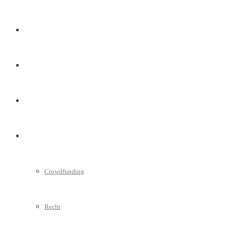
Marketing
Interviews
Videos
Weitere
Crowdfunding
Recht