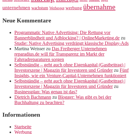
übernahme
unternehmen
werbung
wachstum
Werbespot
Neue Kommentare
Programmatic Native Advertising: Die Rettung vor
Bannerblindheit und Adblocking? | OnlineMarketing.de
zu
Studie: Native Advertising verdrängt klassische Display-Ads
Martina Weisser
zu
Das Freiberger Unternehmen
reparadius.de will für Transparenz im Markt der
Fahrradreparaturen sorgen
Selbstständig – geht auch ohne Eigenkapital (Gastbeitrag) |
Investorszene | Magazin für Investoren und Gründer
zu
Fünf
Insights, wie ein Venture-Capital-Unternehmen funktioniert
Selbstständig – geht auch ohne Eigenkapital (Gastbeitrag) |
Investorszene | Magazin für Investoren und Gründer
zu
Businessplan: Was genau ist das?
Dietrich Bachmann
zu
Blogger: Was gibt es bei der
Buchhaltung zu beachten?
Informationen
Startseite
Werbung