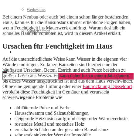
Werbespots
Bei einem Neubau oder auch bei einem schon länger bestehenden
Haus, kann es für die Bausubstanz immer erhebliche Folgen haben,
wenn Feuchtigkeit ins Mauerwerk eindringt. Warum deshalb ein
Sonderthemen
schnelles Handeln vonnöten ist, wird in diesem Artikel erklärt.
Ursachen für Feuchtigkeit im Haus
Geschäftskonto eröffnen
Auf die unterschiedlichste Weise kann Wasser in die eigenen vier
Wände eindringen. Zu kurze Bauzeiten sind hierbei eine der
häufigsten Ursachen. Beton, Estrich und auch Putze bestehen zu
großen Teilen aus Wasser. Es kann daher bis zu einem Jahr dauern,
bis dieses Wasser ausgetrocknet ist und aus dem Haus verschwindet.
Ohne eine genügende Lüftung oder einer
Bautrocknung Düsseldorf
verbleibt diese Feuchtigkeit im Gemäuer und verursacht
schwerwiegende Probleme wie
abblätternde Putze und Farbe
Hausschwamm und Salzausblühungen
steigernde Heizkosten aufgrund steigernder Wärmeverluste
rostendes Metall und morsches Holz
ernsthafte Schäden an der gesamten Bausubstanz
sehr stark sinkender Wert der Immobilie