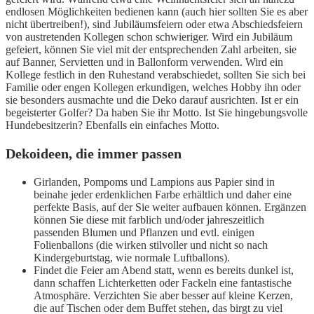
endlosen Möglichkeiten bedienen kann (auch hier sollten Sie es aber
nicht übertreiben!), sind Jubiläumsfeiern oder etwa Abschiedsfeiern
von austretenden Kollegen schon schwieriger. Wird ein Jubiläum
gefeiert, können Sie viel mit der entsprechenden Zahl arbeiten, sie
auf Banner, Servietten und in Ballonform verwenden. Wird ein
Kollege festlich in den Ruhestand verabschiedet, sollten Sie sich bei
Familie oder engen Kollegen erkundigen, welches Hobby ihn oder
sie besonders ausmachte und die Deko darauf ausrichten. Ist er ein
begeisterter Golfer? Da haben Sie ihr Motto. Ist Sie hingebungsvolle
Hundebesitzerin? Ebenfalls ein einfaches Motto.
Dekoideen, die immer passen
Girlanden, Pompoms und Lampions aus Papier sind in
beinahe jeder erdenklichen Farbe erhältlich und daher eine
perfekte Basis, auf der Sie weiter aufbauen können. Ergänzen
können Sie diese mit farblich und/oder jahreszeitlich
passenden Blumen und Pflanzen und evtl. einigen
Folienballons (die wirken stilvoller und nicht so nach
Kindergeburtstag, wie normale Luftballons).
Findet die Feier am Abend statt, wenn es bereits dunkel ist,
dann schaffen Lichterketten oder Fackeln eine fantastische
Atmosphäre. Verzichten Sie aber besser auf kleine Kerzen,
die auf Tischen oder dem Buffet stehen, das birgt zu viel