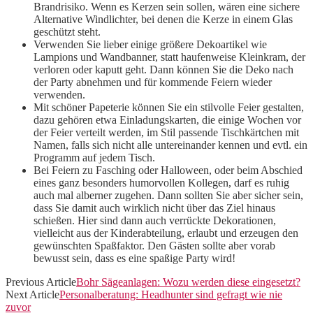
Brandrisiko. Wenn es Kerzen sein sollen, wären eine sichere
Alternative Windlichter, bei denen die Kerze in einem Glas
geschützt steht.
Verwenden Sie lieber einige größere Dekoartikel wie
Lampions und Wandbanner, statt haufenweise Kleinkram, der
verloren oder kaputt geht. Dann können Sie die Deko nach
der Party abnehmen und für kommende Feiern wieder
verwenden.
Mit schöner Papeterie können Sie ein stilvolle Feier gestalten,
dazu gehören etwa Einladungskarten, die einige Wochen vor
der Feier verteilt werden, im Stil passende Tischkärtchen mit
Namen, falls sich nicht alle untereinander kennen und evtl. ein
Programm auf jedem Tisch.
Bei Feiern zu Fasching oder Halloween, oder beim Abschied
eines ganz besonders humorvollen Kollegen, darf es ruhig
auch mal alberner zugehen. Dann sollten Sie aber sicher sein,
dass Sie damit auch wirklich nicht über das Ziel hinaus
schießen. Hier sind dann auch verrückte Dekorationen,
vielleicht aus der Kinderabteilung, erlaubt und erzeugen den
gewünschten Spaßfaktor. Den Gästen sollte aber vorab
bewusst sein, dass es eine spaßige Party wird!
Previous Article
Bohr Sägeanlagen: Wozu werden diese eingesetzt?
Next Article
Personalberatung: Headhunter sind gefragt wie nie
zuvor