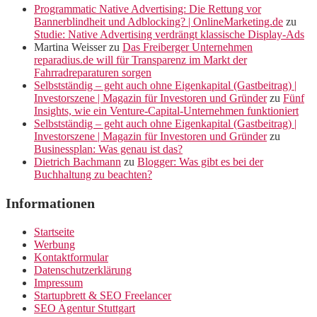
Programmatic Native Advertising: Die Rettung vor
Bannerblindheit und Adblocking? | OnlineMarketing.de
zu
Studie: Native Advertising verdrängt klassische Display-Ads
Martina Weisser
zu
Das Freiberger Unternehmen
reparadius.de will für Transparenz im Markt der
Fahrradreparaturen sorgen
Selbstständig – geht auch ohne Eigenkapital (Gastbeitrag) |
Investorszene | Magazin für Investoren und Gründer
zu
Fünf
Insights, wie ein Venture-Capital-Unternehmen funktioniert
Selbstständig – geht auch ohne Eigenkapital (Gastbeitrag) |
Investorszene | Magazin für Investoren und Gründer
zu
Businessplan: Was genau ist das?
Dietrich Bachmann
zu
Blogger: Was gibt es bei der
Buchhaltung zu beachten?
Informationen
Startseite
Werbung
Kontaktformular
Datenschutzerklärung
Impressum
Startupbrett & SEO Freelancer
SEO Agentur Stuttgart