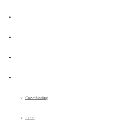
Marketing
Interviews
Videos
Weitere
Crowdfunding
Recht