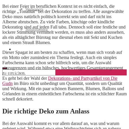
Bei einer Feier im beruflichen Kontext ist es nicht einfach, die
Werbespots
richtige „Tonalität“ bei der Dekoration zu treffen. Alle ausgewählte
Deko muss natürlich politisch korrekt sein und darf nicht ins
Alberne abrutschen. Zu viele Farben, kitschige oder kindliche
Dekoration sind auf jeden Fall tabu. Dennoch soll eine festliche und
Sonderthemen
lockere Stimmung vermittelt werden, es muss also anders aussehen,
als ein alltäglicher Bürotag nur diesmal eben mit Sekt und Kuchen
und einem Strauß Blumen.
Geschäftskonto eröffnen
Dieser Spagat ist am besten zu schaffen, wenn man sich vorab auf
ein Motto oder zumindest ein Thema festlegt. Auch ein simples
Farbschema kann schon sehr hilfreich sein, um die Auswahl
einzugrenzen und ein hübsches, hochwertiges Gesamtarrangement
zu erreichen.
Es geht bei der Wahl der
Dekorations- und Partyartikel von Die
Gudn
im Büro nicht unbedingt um Quantität, sondern um Qualität
und Wirkung. Mit ein paar schönen Bannern, Blumen, Ballons und
Girlanden in einem einheitlichen Farbschema ist ein schlichter Raum
schnell dekoriert.
Die richtige Deko zum Anlass
Bei der Auswahl kommt es vor allem darauf an, was und warum
gefeiert wird. Während etwa eine Weihnachtsfeier sich an nahezu