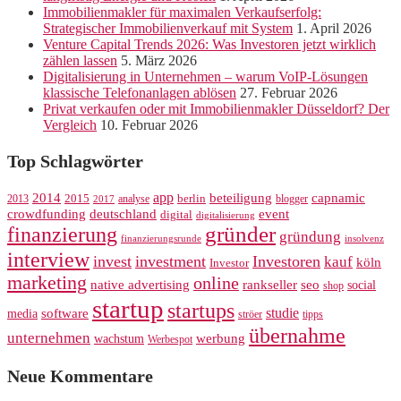
Immobilienmakler für maximalen Verkaufserfolg:
Strategischer Immobilienverkauf mit System
1. April 2026
Venture Capital Trends 2026: Was Investoren jetzt wirklich
zählen lassen
5. März 2026
Digitalisierung in Unternehmen – warum VoIP-Lösungen
klassische Telefonanlagen ablösen
27. Februar 2026
Privat verkaufen oder mit Immobilienmakler Düsseldorf? Der
Vergleich
10. Februar 2026
Top Schlagwörter
app
2014
beteiligung
capnamic
2013
2015
analyse
berlin
blogger
2017
crowdfunding
deutschland
event
digital
digitalisierung
gründer
finanzierung
gründung
finanzierungsrunde
insolvenz
interview
invest
investment
Investoren
kauf
köln
Investor
marketing
online
rankseller
native advertising
seo
social
shop
startup
startups
studie
software
media
ströer
tipps
übernahme
unternehmen
werbung
wachstum
Werbespot
Neue Kommentare