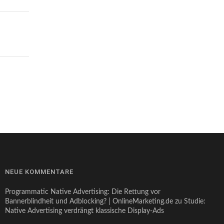
NEUE KOMMENTARE
Programmatic Native Advertising: Die Rettung vor
Bannerblindheit und Adblocking? | OnlineMarketing.de
zu
Studie:
Native Advertising verdrängt klassische Display-Ads