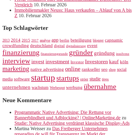
Vergleich
10. Februar 2026
Immobilienmakler Neuss: Haus verkaufen – Ablauf von A bis
Z
10. Februar 2026
Top Schlagwörter
app
2014
beteiligung
capnamic
2013
2015
analyse
berlin
blogger
2017
crowdfunding
deutschland
event
digital
digitalisierung
gründer
finanzierung
gründung
finanzierungsrunde
insolvenz
interview
invest
investment
Investoren
kauf
köln
Investor
marketing
online
rankseller
native advertising
seo
social
shop
startup
startups
studie
software
media
ströer
tipps
übernahme
unternehmen
werbung
wachstum
Werbespot
Neue Kommentare
Programmatic Native Advertising: Die Rettung vor
Bannerblindheit und Adblocking? | OnlineMarketing.de
zu
Studie: Native Advertising verdrängt klassische Display-Ads
Martina Weisser
zu
Das Freiberger Unternehmen
reparadius.de will für Transparenz im Markt der