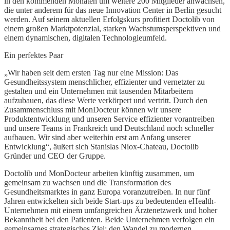
in den kommenden Monaten um weitere 200 Mitglieder anwachsen,
die unter anderem für das neue Innovation Center in Berlin gesucht
werden. Auf seinem aktuellen Erfolgskurs profitiert Doctolib von
einem großen Marktpotenzial, starken Wachstumsperspektiven und
einem dynamischen, digitalen Technologieumfeld.
Ein perfektes Paar
„Wir haben seit dem ersten Tag nur eine Mission: Das
Gesundheitssystem menschlicher, effizienter und vernetzter zu
gestalten und ein Unternehmen mit tausenden Mitarbeitern
aufzubauen, das diese Werte verkörpert und vertritt. Durch den
Zusammenschluss mit MonDocteur können wir unsere
Produktentwicklung und unseren Service effizienter vorantreiben
und unsere Teams in Frankreich und Deutschland noch schneller
aufbauen. Wir sind aber weiterhin erst am Anfang unserer
Entwicklung“, äußert sich Stanislas Niox-Chateau, Doctolib
Gründer und CEO der Gruppe.
Doctolib und MonDocteur arbeiten künftig zusammen, um
gemeinsam zu wachsen und die Transformation des
Gesundheitsmarktes in ganz Europa voranzutreiben. In nur fünf
Jahren entwickelten sich beide Start-ups zu bedeutenden eHealth-
Unternehmen mit einem umfangreichen Ärztenetzwerk und hoher
Bekanntheit bei den Patienten. Beide Unternehmen verfolgen ein
gemeinsames strategisches Ziel: den Wandel zu modernen,