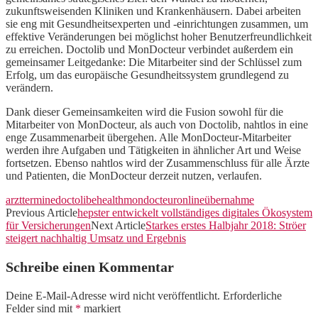
zukunftsweisenden Kliniken und Krankenhäusern. Dabei arbeiten
sie eng mit Gesundheitsexperten und -einrichtungen zusammen, um
effektive Veränderungen bei möglichst hoher Benutzerfreundlichkeit
zu erreichen. Doctolib und MonDocteur verbindet außerdem ein
gemeinsamer Leitgedanke: Die Mitarbeiter sind der Schlüssel zum
Erfolg, um das europäische Gesundheitssystem grundlegend zu
verändern.
Dank dieser Gemeinsamkeiten wird die Fusion sowohl für die
Mitarbeiter von MonDocteur, als auch von Doctolib, nahtlos in eine
enge Zusammenarbeit übergehen. Alle MonDocteur-Mitarbeiter
werden ihre Aufgaben und Tätigkeiten in ähnlicher Art und Weise
fortsetzen. Ebenso nahtlos wird der Zusammenschluss für alle Ärzte
und Patienten, die MonDocteur derzeit nutzen, verlaufen.
arzttermine
doctolib
ehealth
mondocteur
online
übernahme
Previous Article
hepster entwickelt vollständiges digitales Ökosystem
für Versicherungen
Next Article
Starkes erstes Halbjahr 2018: Ströer
steigert nachhaltig Umsatz und Ergebnis
Schreibe einen Kommentar
Deine E-Mail-Adresse wird nicht veröffentlicht.
Erforderliche
Felder sind mit
*
markiert