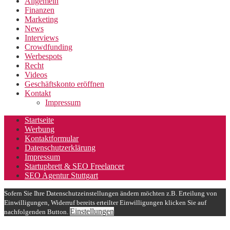
Allgemein
Finanzen
Marketing
News
Interviews
Crowdfunding
Werbespots
Recht
Videos
Geschäftskonto eröffnen
Kontakt
Impressum
Startseite
Werbung
Kontaktformular
Datenschutzerklärung
Impressum
Startupbrett & SEO Freelancer
SEO Agentur Stuttgart
Sofern Sie Ihre Datenschutzeinstellungen ändern möchten z.B. Erteilung von
Einwilligungen, Widerruf bereits erteilter Einwilligungen klicken Sie auf
Einstellungen
nachfolgenden Button.