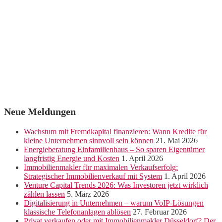
Neue Meldungen
Wachstum mit Fremdkapital finanzieren: Wann Kredite für
kleine Unternehmen sinnvoll sein können
21. Mai 2026
Energieberatung Einfamilienhaus – So sparen Eigentümer
langfristig Energie und Kosten
1. April 2026
Immobilienmakler für maximalen Verkaufserfolg:
Strategischer Immobilienverkauf mit System
1. April 2026
Venture Capital Trends 2026: Was Investoren jetzt wirklich
zählen lassen
5. März 2026
Digitalisierung in Unternehmen – warum VoIP-Lösungen
klassische Telefonanlagen ablösen
27. Februar 2026
Privat verkaufen oder mit Immobilienmakler Düsseldorf? Der