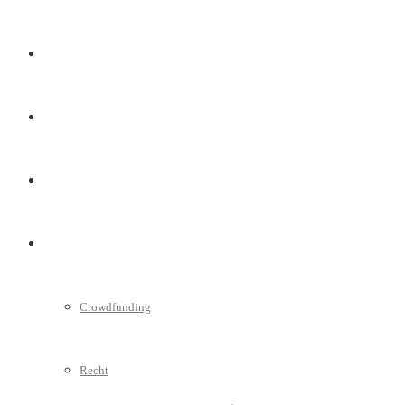
Marketing
Interviews
Videos
Weitere
Crowdfunding
Recht