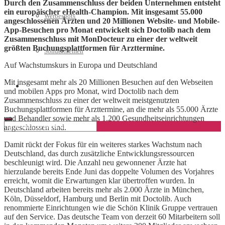
Durch den Zusammenschluss der beiden Unternehmen entsteht
ein europäischer eHealth-Champion. Mit insgesamt 55.000
Werbespots
angeschlossenen Ärzten und 20 Millionen Website- und Mobile-
App-Besuchen pro Monat entwickelt sich Doctolib nach dem
Zusammenschluss mit MonDocteur zu einer der weltweit
größten Buchungsplattformen für Arzttermine.
Sonderthemen
Auf Wachstumskurs in Europa und Deutschland
Mit insgesamt mehr als 20 Millionen Besuchen auf den Webseiten
Geschäftskonto eröffnen
und mobilen Apps pro Monat, wird Doctolib nach dem
Zusammenschluss zu einer der weltweit meistgenutzten
Buchungsplattformen für Arzttermine, an die mehr als 55.000 Ärzte
und Behandler sowie mehr als 1.200 Gesundheitseinrichtungen
angeschlossen sind.
Damit rückt der Fokus für ein weiteres starkes Wachstum nach
Deutschland, das durch zusätzliche Entwicklungsressourcen
beschleunigt wird. Die Anzahl neu gewonnener Ärzte hat
hierzulande bereits Ende Juni das doppelte Volumen des Vorjahres
erreicht, womit die Erwartungen klar übertroffen wurden. In
Deutschland arbeiten bereits mehr als 2.000 Ärzte in München,
Köln, Düsseldorf, Hamburg und Berlin mit Doctolib. Auch
renommierte Einrichtungen wie die Schön Klinik Gruppe vertrauen
auf den Service. Das deutsche Team von derzeit 60 Mitarbeitern soll