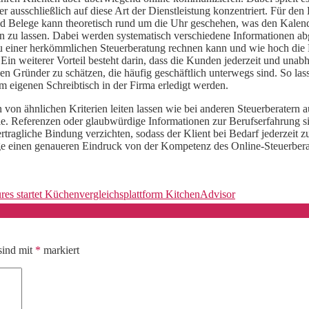
 ausschließlich auf diese Art der Dienstleistung konzentriert. Für den 
Belege kann theoretisch rund um die Uhr geschehen, was den Kalender 
n zu lassen. Dabei werden systematisch verschiedene Informationen abg
u einer herkömmlichen Steuerberatung rechnen kann und wie hoch die Ho
n weiterer Vorteil besteht darin, dass die Kunden jederzeit und unabh
en Gründer zu schätzen, die häufig geschäftlich unterwegs sind. So l
 eigenen Schreibtisch in der Firma erledigt werden.
en von ähnlichen Kriterien leiten lassen wie bei anderen Steuerberater
le. Referenzen oder glaubwürdige Informationen zur Berufserfahrung si
rtragliche Bindung verzichten, sodass der Klient bei Bedarf jederzeit z
e einen genaueren Eindruck von der Kompetenz des Online-Steuerberat
res startet Küchenvergleichsplattform KitchenAdvisor
sind mit
*
markiert