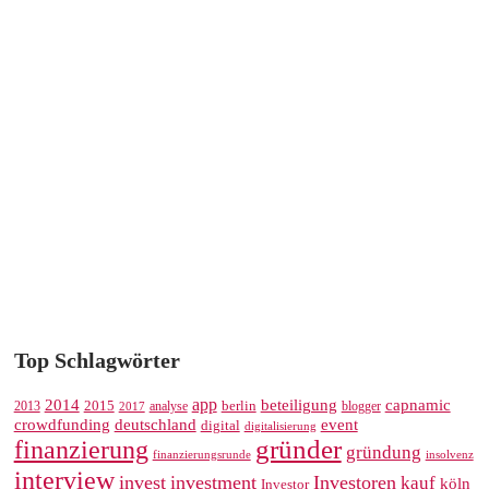
Top Schlagwörter
app
2014
beteiligung
capnamic
2013
2015
analyse
berlin
blogger
2017
crowdfunding
deutschland
event
digital
digitalisierung
gründer
finanzierung
gründung
finanzierungsrunde
insolvenz
interview
invest
investment
Investoren
kauf
köln
Investor