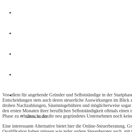
Finanzen
Marketing
Interviews
Videos
Vor allem für angehende Gründer und Selbstständige in der Startphase
Weitere
Entscheidungen stets auch deren steuerliche Auswirkungen im Blick zu
drohen Nachzahlungen, Säumnisgebühren und möglicherweise sogar Li
den ersten Monaten ihrer beruflichen Selbstständigkeit oftmals einen 
Phase zu erhalten, in der ihr neu gegründetes Unternehmen noch kein
Crowdfunding
Eine interessante Alternative bietet hier die Online-Steuerberatung. 
Qualifikation haben müssen wie jeder andere Steuerberater auch, mit