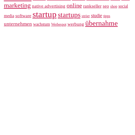
marketing
online
rankseller
native advertising
seo
social
shop
startup
startups
studie
software
media
ströer
tipps
übernahme
unternehmen
werbung
wachstum
Werbespot