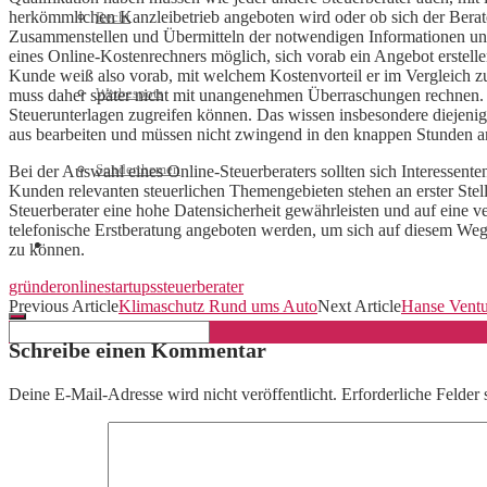
herkömmlichen Kanzleibetrieb angeboten wird oder ob sich der Berater
Recht
Zusammenstellen und Übermitteln der notwendigen Informationen und 
eines Online-Kostenrechners möglich, sich vorab ein Angebot erstelle
Kunde weiß also vorab, mit welchem Kostenvorteil er im Vergleich z
Werbespots
muss daher später nicht mit unangenehmen Überraschungen rechnen. Ei
Steuerunterlagen zugreifen können. Das wissen insbesondere diejenig
aus bearbeiten und müssen nicht zwingend in den knappen Stunden am
Sonderthemen
Bei der Auswahl eines Online-Steuerberaters sollten sich Interessent
Kunden relevanten steuerlichen Themengebieten stehen an erster Stel
Steuerberater eine hohe Datensicherheit gewährleisten und auf eine ve
telefonische Erstberatung angeboten werden, um sich auf diesem Weg
Geschäftskonto eröffnen
zu können.
gründer
online
startups
steuerberater
Previous Article
Klimaschutz Rund ums Auto
Next Article
Hanse Ventu
Schreibe einen Kommentar
Deine E-Mail-Adresse wird nicht veröffentlicht.
Erforderliche Felder 