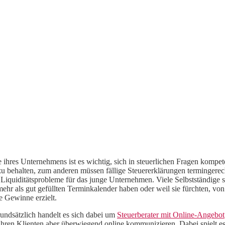
 ihres Unternehmens ist es wichtig, sich in steuerlichen Fragen kompete
 behalten, zum anderen müssen fällige Steuererklärungen termingerecht
quiditätsprobleme für das junge Unternehmen. Viele Selbstständige sc
mehr als gut gefüllten Terminkalender haben oder weil sie fürchten, vo
e Gewinne erzielt.
Grundsätzlich handelt es sich dabei um
Steuerberater mit Online-Angebot
 ihren Klienten aber überwiegend online kommunizieren. Dabei spielt es