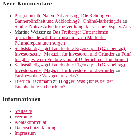
Neue Kommentare
Programmatic Native Advertising: Die Rettung vor
Bannerblindheit und Adblocking? | OnlineMarketing.de
zu
Studie: Native Advertising verdrängt klassische Display-Ads
Martina Weisser
zu
Das Freiberger Unternehmen
reparadius.de will für Transparenz im Markt der
Fahrradreparaturen sorgen
Selbstständig – geht auch ohne Eigenkapital (Gastbeitrag) |
Investorszene | Magazin für Investoren und Gründer
zu
Fünf
Insights, wie ein Venture-Capital-Unternehmen funktioniert
Selbstständig – geht auch ohne Eigenkapital (Gastbeitrag) |
Investorszene | Magazin für Investoren und Gründer
zu
Businessplan: Was genau ist das?
Dietrich Bachmann
zu
Blogger: Was gibt es bei der
Buchhaltung zu beachten?
Informationen
Startseite
Werbung
Kontaktformular
Datenschutzerklärung
Impressum