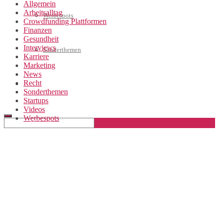
Allgemein
Arbeitsalltag
Werbespots
Crowdfunding Plattformen
Finanzen
Gesundheit
Interviews
Sonderthemen
Karriere
Marketing
News
Recht
Geschäftskonto eröffnen
Sonderthemen
Startups
Videos
Werbespots