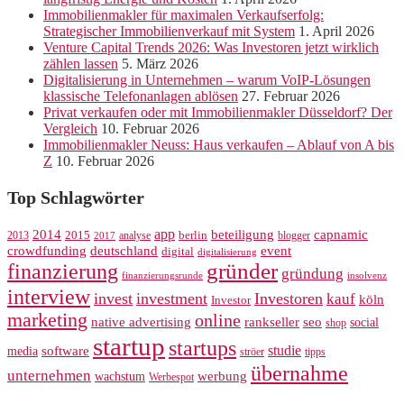
Immobilienmakler für maximalen Verkaufserfolg:
Strategischer Immobilienverkauf mit System
1. April 2026
Venture Capital Trends 2026: Was Investoren jetzt wirklich
zählen lassen
5. März 2026
Digitalisierung in Unternehmen – warum VoIP-Lösungen
klassische Telefonanlagen ablösen
27. Februar 2026
Privat verkaufen oder mit Immobilienmakler Düsseldorf? Der
Vergleich
10. Februar 2026
Immobilienmakler Neuss: Haus verkaufen – Ablauf von A bis
Z
10. Februar 2026
Top Schlagwörter
app
2014
beteiligung
capnamic
2013
2015
analyse
berlin
blogger
2017
crowdfunding
deutschland
event
digital
digitalisierung
gründer
finanzierung
gründung
finanzierungsrunde
insolvenz
interview
invest
investment
Investoren
kauf
köln
Investor
marketing
online
rankseller
native advertising
seo
social
shop
startup
startups
studie
software
media
ströer
tipps
übernahme
unternehmen
werbung
wachstum
Werbespot