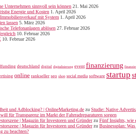
ine Unternehmen sinnvoll sein können
21. Mai 2026
ristig Energie und Kosten
1. April 2026
r Immobilienverkauf mit System
1. April 2026
len lassen
5. März 2026
sche Telefonanlagen ablösen
27. Februar 2026
ergleich
10. Februar 2026
Z
10. Februar 2026
finanzierung
dfunding
deutschland
event
digital
digitalisierung
finanzi
startup
s
online
rankseller
rtising
seo
software
social media
shop
dheit und Adblocking? | OnlineMarketing.de
zu
Studie: Native Adverti
will für Transparenz im Markt der Fahrradreparaturen sorgen
vestorszene | Magazin für Investoren und Gründer
zu
Fünf Insights, wie
vestorszene | Magazin für Investoren und Gründer
zu
Businessplan: Was 
ng zu beachten?