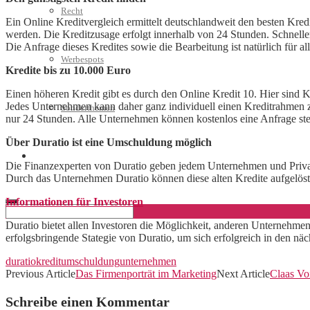
Recht
Ein Online Kreditvergleich ermittelt deutschlandweit den besten Kredi
werden. Die Kreditzusage erfolgt innerhalb von 24 Stunden. Schneller
Die Anfrage dieses Kredites sowie die Bearbeitung ist natürlich für a
Werbespots
Kredite bis zu 10.000 Euro
Einen höheren Kredit gibt es durch den Online Kredit 10. Hier sind 
Jedes Unternehmen kann daher ganz individuell einen Kreditrahmen zu
Sonderthemen
nur 24 Stunden. Alle Unternehmen können kostenlos eine Anfrage stel
Über Duratio ist eine Umschuldung möglich
Geschäftskonto eröffnen
Die Finanzexperten von Duratio geben jedem Unternehmen und Privat
Durch das Unternehmen Duratio können diese alten Kredite aufgelös
Informationen für Investoren
Duratio bietet allen Investoren die Möglichkeit, anderen Unternehme
erfolgsbringende Stategie von Duratio, um sich erfolgreich in den nä
duratio
kredit
umschuldung
unternehmen
Previous Article
Das Firmenporträt im Marketing
Next Article
Claas Vo
Schreibe einen Kommentar