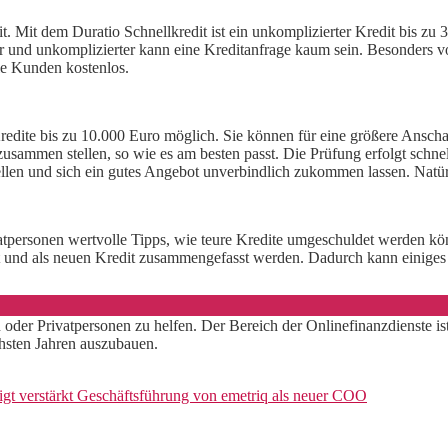
t. Mit dem Duratio Schnellkredit ist ein unkomplizierter Kredit bis zu
 und unkomplizierter kann eine Kreditanfrage kaum sein. Besonders vor
lle Kunden kostenlos.
Kredite bis zu 10.000 Euro möglich. Sie können für eine größere Ansch
sammen stellen, so wie es am besten passt. Die Prüfung erfolgt schnel
len und sich ein gutes Angebot unverbindlich zukommen lassen. Natürl
personen wertvolle Tipps, wie teure Kredite umgeschuldet werden kön
t und als neuen Kredit zusammengefasst werden. Dadurch kann einiges
n oder Privatpersonen zu helfen. Der Bereich der Onlinefinanzdienste 
chsten Jahren auszubauen.
igt verstärkt Geschäftsführung von emetriq als neuer COO