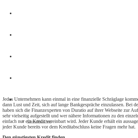
Finanzen
Marketing
Interviews
Videos
Jedes Unternehmen kann einmal in eine finanzielle Schräglage komme
Weitere
dann Lust und Zeit, sich auf lange Bankgespräche einzulassen. Bei de
haben sich die Finanzexperten von Duratio auf ihrer Webseite zur Au
sehr vielseitig aufgestellt und wer nähere Informationen zu den einz
einfach nur ein Kredit vereinbart wird. Jeder Kunde erhält ein aussage
Crowdfunding
jeder Kunde bereits vor dem Kreditabschluss keine Fragen mehr hat.
Den günstigsten Kredit finden