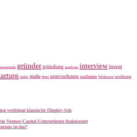
gründer
interview
invest
gründung
erungsrunde
insolvenz
tartups
unternehmen
studie
werbung
wachstum
ströer
tipps
Werbespot
sing verdrängt klassische Display-Ads
 ein Venture-Capital-Unternehmen funktioniert
genau ist das?