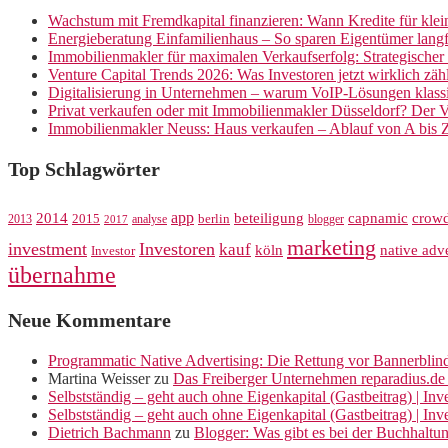
Wachstum mit Fremdkapital finanzieren: Wann Kredite für kle
Energieberatung Einfamilienhaus – So sparen Eigentümer langf
Immobilienmakler für maximalen Verkaufserfolg: Strategische
Venture Capital Trends 2026: Was Investoren jetzt wirklich zäh
Digitalisierung in Unternehmen – warum VoIP-Lösungen klassi
Privat verkaufen oder mit Immobilienmakler Düsseldorf? Der V
Immobilienmakler Neuss: Haus verkaufen – Ablauf von A bis 
Top Schlagwörter
app
crow
2014
beteiligung
capnamic
2013
2015
analyse
berlin
blogger
2017
marketing
investment
Investoren
kauf
köln
native adve
Investor
übernahme
Neue Kommentare
Programmatic Native Advertising: Die Rettung vor Bannerblin
Martina Weisser
zu
Das Freiberger Unternehmen reparadius.de 
Selbstständig – geht auch ohne Eigenkapital (Gastbeitrag) | In
Selbstständig – geht auch ohne Eigenkapital (Gastbeitrag) | In
Dietrich Bachmann
zu
Blogger: Was gibt es bei der Buchhaltu