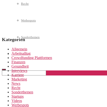
Recht
Werbespots
Sonderthemen
Kategorien
Allgemein
Arbeitsalltag
Geschäftskonto eröffnen
Crowdfunding Plattformen
Finanzen
Gesundheit
Interviews
Karriere
Marketing
News
Recht
Sonderthemen
Startups
Videos
Werbespots