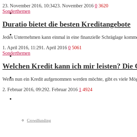
23. November 2016, 10:34
23. November 2016
0
3620
Sonderthemen
Finanzen
Duratio bietet die besten Kreditangebote
Marketing
Jedes Unternehmen kann einmal in eine finanzielle Schräglage komme
1. April 2016, 11:29
1. April 2016
0
5061
Sonderthemen
Interviews
Welchen Kredit kann ich mir leisten? Die
Videos
Wenn nun ein Kredit aufgenommen werden möchte, gibt es viele Mögli
2. Februar 2016, 09:29
2. Februar 2016
1
4924
Weitere
Crowdfunding