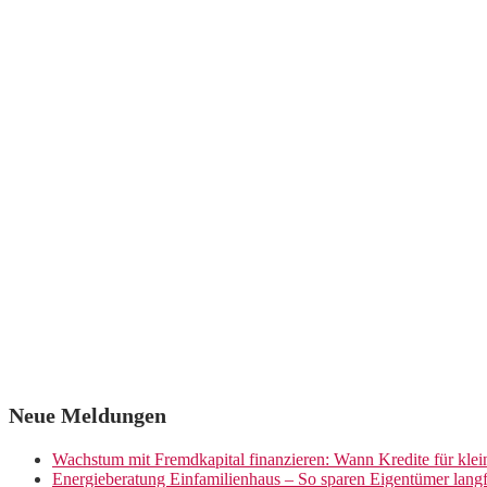
Neue Meldungen
Wachstum mit Fremdkapital finanzieren: Wann Kredite für kle
Energieberatung Einfamilienhaus – So sparen Eigentümer langf