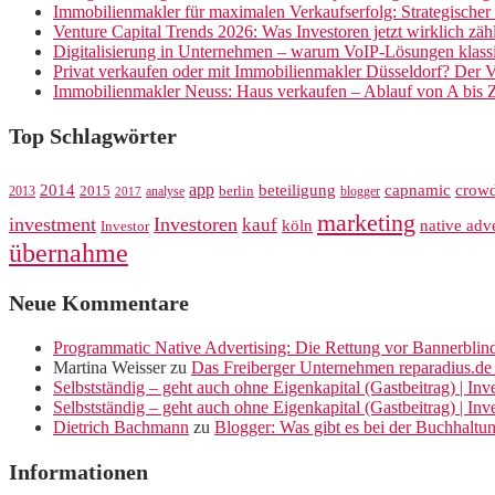
Immobilienmakler für maximalen Verkaufserfolg: Strategische
Venture Capital Trends 2026: Was Investoren jetzt wirklich zäh
Digitalisierung in Unternehmen – warum VoIP-Lösungen klassi
Privat verkaufen oder mit Immobilienmakler Düsseldorf? Der V
Immobilienmakler Neuss: Haus verkaufen – Ablauf von A bis 
Top Schlagwörter
app
crow
2014
beteiligung
capnamic
2013
2015
analyse
berlin
blogger
2017
marketing
investment
Investoren
kauf
köln
native adve
Investor
übernahme
Neue Kommentare
Programmatic Native Advertising: Die Rettung vor Bannerblin
Martina Weisser
zu
Das Freiberger Unternehmen reparadius.de 
Selbstständig – geht auch ohne Eigenkapital (Gastbeitrag) | In
Selbstständig – geht auch ohne Eigenkapital (Gastbeitrag) | In
Dietrich Bachmann
zu
Blogger: Was gibt es bei der Buchhaltu
Informationen