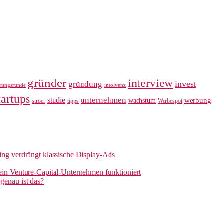
gründer
interview
invest
gründung
erungsrunde
insolvenz
tartups
unternehmen
studie
werbung
wachstum
ströer
tipps
Werbespot
sing verdrängt klassische Display-Ads
 ein Venture-Capital-Unternehmen funktioniert
genau ist das?