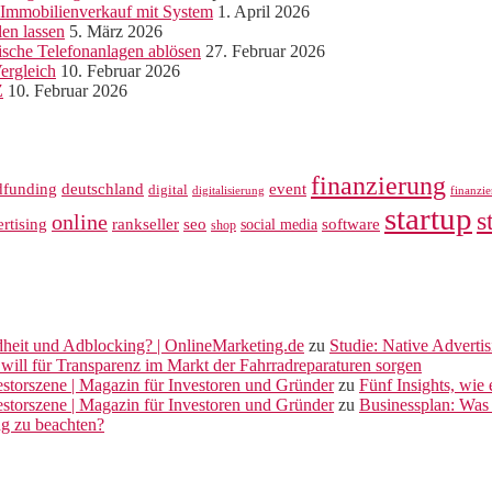
r Immobilienverkauf mit System
1. April 2026
len lassen
5. März 2026
sche Telefonanlagen ablösen
27. Februar 2026
ergleich
10. Februar 2026
Z
10. Februar 2026
finanzierung
dfunding
deutschland
event
digital
digitalisierung
finanzi
startup
s
online
rankseller
rtising
seo
software
social media
shop
dheit und Adblocking? | OnlineMarketing.de
zu
Studie: Native Adverti
will für Transparenz im Markt der Fahrradreparaturen sorgen
vestorszene | Magazin für Investoren und Gründer
zu
Fünf Insights, wie
vestorszene | Magazin für Investoren und Gründer
zu
Businessplan: Was 
ng zu beachten?