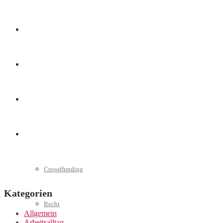
Marketing
Interviews
Videos
Weitere
Crowdfunding
Kategorien
Recht
Allgemein
Arbeitsalltag