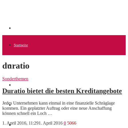
Startseite
duratio
Allgemein
Sonderthemen
Startups
Duratio bietet die besten Kreditangebote
Jedes Unternehmen kann einmal in eine finanzielle Schräglage
News
kommen. Ein geplatzter Auftrag oder eine neue Anschaffung
können schnell ein Loch …
1. April 2016, 11:29
1. April 2016
0
5066
Finanzen