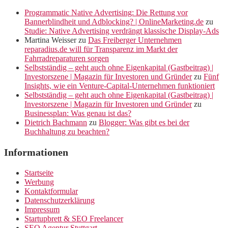
Programmatic Native Advertising: Die Rettung vor
Bannerblindheit und Adblocking? | OnlineMarketing.de
zu
Studie: Native Advertising verdrängt klassische Display-Ads
Martina Weisser
zu
Das Freiberger Unternehmen
reparadius.de will für Transparenz im Markt der
Fahrradreparaturen sorgen
Selbstständig – geht auch ohne Eigenkapital (Gastbeitrag) |
Investorszene | Magazin für Investoren und Gründer
zu
Fünf
Insights, wie ein Venture-Capital-Unternehmen funktioniert
Selbstständig – geht auch ohne Eigenkapital (Gastbeitrag) |
Investorszene | Magazin für Investoren und Gründer
zu
Businessplan: Was genau ist das?
Dietrich Bachmann
zu
Blogger: Was gibt es bei der
Buchhaltung zu beachten?
Informationen
Startseite
Werbung
Kontaktformular
Datenschutzerklärung
Impressum
Startupbrett & SEO Freelancer
SEO Agentur Stuttgart