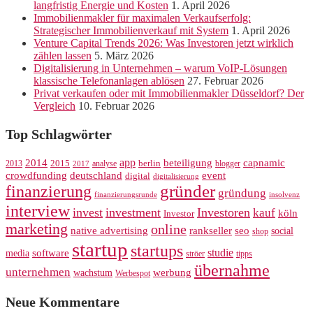
langfristig Energie und Kosten
1. April 2026
Immobilienmakler für maximalen Verkaufserfolg:
Strategischer Immobilienverkauf mit System
1. April 2026
Venture Capital Trends 2026: Was Investoren jetzt wirklich
zählen lassen
5. März 2026
Digitalisierung in Unternehmen – warum VoIP-Lösungen
klassische Telefonanlagen ablösen
27. Februar 2026
Privat verkaufen oder mit Immobilienmakler Düsseldorf? Der
Vergleich
10. Februar 2026
Top Schlagwörter
app
2014
beteiligung
capnamic
2013
2015
analyse
berlin
blogger
2017
crowdfunding
deutschland
event
digital
digitalisierung
gründer
finanzierung
gründung
finanzierungsrunde
insolvenz
interview
invest
investment
Investoren
kauf
köln
Investor
marketing
online
rankseller
native advertising
seo
social
shop
startup
startups
studie
software
media
ströer
tipps
übernahme
unternehmen
werbung
wachstum
Werbespot
Neue Kommentare