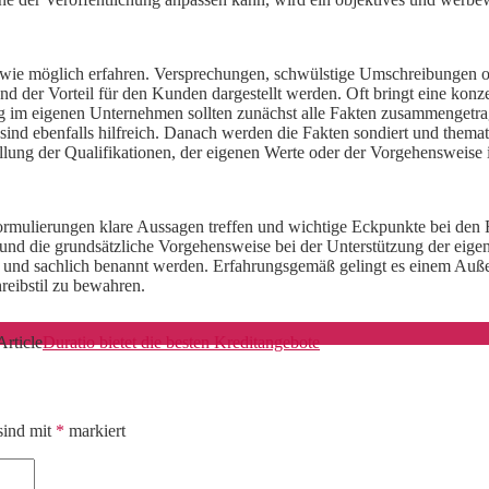
n wie möglich erfahren. Versprechungen, schwülstige Umschreibungen ode
nd der Vorteil für den Kunden dargestellt werden. Oft bringt eine konz
hung im eigenen Unternehmen sollten zunächst alle Fakten zusammenge
sind ebenfalls hilfreich. Danach werden die Fakten sondiert und them
llung der Qualifikationen, der eigenen Werte oder der Vorgehensweis
 Formulierungen klare Aussagen treffen und wichtige Eckpunkte bei de
und die grundsätzliche Vorgehensweise bei der Unterstützung der eige
 und sachlich benannt werden. Erfahrungsgemäß gelingt es einem Außen
reibstil zu bewahren.
Article
Duratio bietet die besten Kreditangebote
sind mit
*
markiert