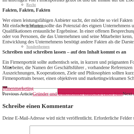
Recht
Fakten, Fakten, Fakten
Wer einen leistungsfähigen Anbieter sucht, der möchte so viel Fakte
Mit einfachen Worten sollte das Potenzial des eignen Unternehmens u
Werbespots
Qualifikationen erstaunliche Ergebnisse. In einer offenen Besprec
oder von Personen, die das Unternehmen und seine Mitarbeiter kenn, 
Entwicklung des Unternehmens benötigt andere Fakten als die Darste
Sonderthemen
Schreiben und schreiben lassen – auf den Inhalt kommt es an
Ein Firmenporträt sollte authentisch sein, in kurzen und prägnanten
Mitarbeiter, die Namen der Geschäftsführer , vorhandene Referenzen 
Geschäftskonto eröffnen
Auszeichnungen, Kooperationen, Ziele und Philosophien sollten kurz
Firmenportraits besser, einen objektiven und marketingwirksamen Sch
firmen
marketing
Previous Article
Gründer und Unternehmer brauchen einen Sinn
Next 
Schreibe einen Kommentar
Deine E-Mail-Adresse wird nicht veröffentlicht.
Erforderliche Felder 