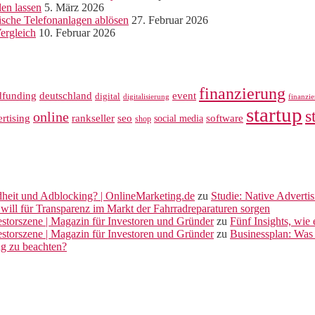
len lassen
5. März 2026
sche Telefonanlagen ablösen
27. Februar 2026
ergleich
10. Februar 2026
finanzierung
dfunding
deutschland
event
digital
digitalisierung
finanzi
startup
s
online
rankseller
rtising
seo
software
social media
shop
dheit und Adblocking? | OnlineMarketing.de
zu
Studie: Native Adverti
will für Transparenz im Markt der Fahrradreparaturen sorgen
vestorszene | Magazin für Investoren und Gründer
zu
Fünf Insights, wie
vestorszene | Magazin für Investoren und Gründer
zu
Businessplan: Was 
ng zu beachten?