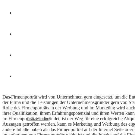
Finanzen
Marketing
Interviews
Videos
Das Firmenporträt wird von Unternehmen gern eingesetzt, um die Entwi
Weitere
der Firma und die Leistungen der Unternehmensgründer gern vor. St
Rolle des Firmenporträts in der Werbung und im Marketing wird auch
ihrer Qualifikation, ihrem Erfahrungspotenzial und ihren Werten kann
im Firmenporträt wiederfindet, ist der Weg für eine erfolgreiche Akq
Crowdfunding
Aussagen getroffen werden, kann es Marketing und Werbung des eigen
andere Inhalte haben als das Firmenporträt auf der Internet Seite ode
im anfertigen von Firmenporträts geübt ist und die Inhalte auf die E