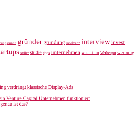
gründer
interview
invest
gründung
erungsrunde
insolvenz
tartups
unternehmen
studie
werbung
wachstum
ströer
tipps
Werbespot
sing verdrängt klassische Display-Ads
 ein Venture-Capital-Unternehmen funktioniert
genau ist das?