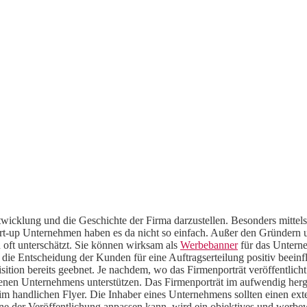
cklung und die Geschichte der Firma darzustellen. Besonders mittelstä
art-up Unternehmen haben es da nicht so einfach. Außer den Gründern
 oft unterschätzt. Sie können wirksam als
Werbebanner
für das Unterne
 die Entscheidung der Kunden für eine Auftragserteilung positiv beeinf
uisition bereits geebnet. Je nachdem, wo das Firmenporträt veröffentlic
en Unternehmens unterstützen. Das Firmenporträt im aufwendig herges
r im handlichen Flyer. Die Inhaber eines Unternehmens sollten einen ex
bene der Veröffentlichung anpassen kann, wird ein objektives und werbe