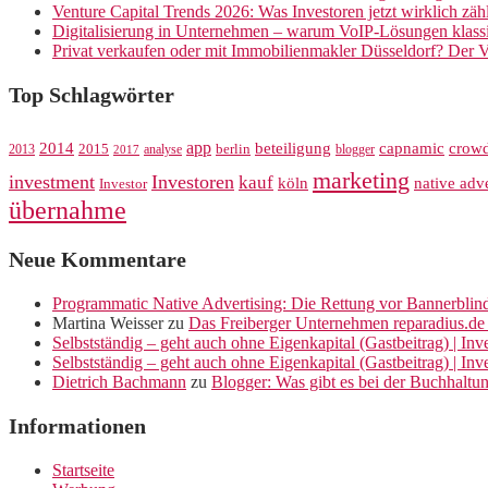
Venture Capital Trends 2026: Was Investoren jetzt wirklich zäh
Digitalisierung in Unternehmen – warum VoIP-Lösungen klassi
Privat verkaufen oder mit Immobilienmakler Düsseldorf? Der V
Top Schlagwörter
app
crow
2014
beteiligung
capnamic
2013
2015
analyse
berlin
blogger
2017
marketing
investment
Investoren
kauf
köln
native adve
Investor
übernahme
Neue Kommentare
Programmatic Native Advertising: Die Rettung vor Bannerblin
Martina Weisser
zu
Das Freiberger Unternehmen reparadius.de 
Selbstständig – geht auch ohne Eigenkapital (Gastbeitrag) | In
Selbstständig – geht auch ohne Eigenkapital (Gastbeitrag) | In
Dietrich Bachmann
zu
Blogger: Was gibt es bei der Buchhaltu
Informationen
Startseite