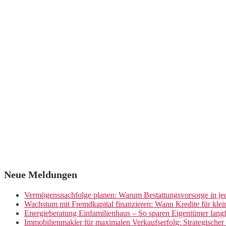
Neue Meldungen
Vermögensnachfolge planen: Warum Bestattungsvorsorge in jed
Wachstum mit Fremdkapital finanzieren: Wann Kredite für kle
Energieberatung Einfamilienhaus – So sparen Eigentümer langf
Immobilienmakler für maximalen Verkaufserfolg: Strategische