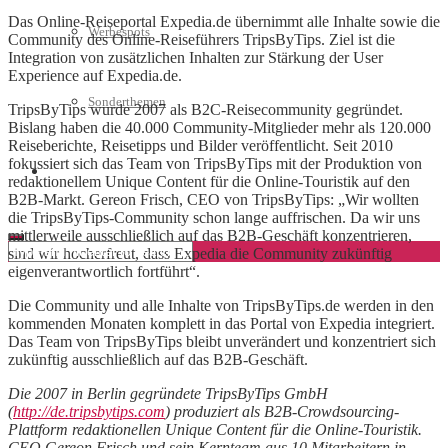
Das Online-Reiseportal Expedia.de übernimmt alle Inhalte sowie die
Werbespots
Community des Online-Reiseführers TripsByTips. Ziel ist die
Integration von zusätzlichen Inhalten zur Stärkung der User
Experience auf Expedia.de.
Sonderthemen
TripsByTips wurde 2007 als B2C-Reisecommunity gegründet.
Bislang haben die 40.000 Community-Mitglieder mehr als 120.000
Reiseberichte, Reisetipps und Bilder veröffentlicht. Seit 2010
fokussiert sich das Team von TripsByTips mit der Produktion von
Geschäftskonto eröffnen
redaktionellem Unique Content für die Online-Touristik auf den
B2B-Markt. Gereon Frisch, CEO von TripsByTips: „Wir wollten
die TripsByTips-Community schon lange auffrischen. Da wir uns
mittlerweile ausschließlich auf das B2B-Geschäft konzentrieren,
sind wir hocherfreut, dass Expedia die Community zukünftig
eigenverantwortlich fortführt“.
Die Community und alle Inhalte von TripsByTips.de werden in den
kommenden Monaten komplett in das Portal von Expedia integriert.
Das Team von TripsByTips bleibt unverändert und konzentriert sich
zukünftig ausschließlich auf das B2B-Geschäft.
Die 2007 in Berlin gegründete TripsByTips GmbH
(
http://de.tripsbytips.com
) produziert als B2B-Crowdsourcing-
Plattform redaktionellen Unique Content für die Online-Touristik.
CEO Gereon Frisch und sein Kernteam aus 10 Mitarbeitern in