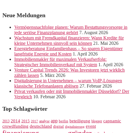
Neue Meldungen
Vermögensnachfolge planen: Warum Bestattungsvorsorge in
jede seriöse Finanzplanung gehört
7. August 2026
Wachstum mit Fremdkapital finanzieren: Wann Kredite für
kleine Unternehmen sinnvoll sein können
21. Mai 2026
Energieberatung Einfamilienhaus – So sparen Eigentümer
langfristig Energie und Kosten
1. April 2026
Immobilienmakler für maximalen Verkaufserfolg:
Strategischer Immobilienverkauf mit System
1. April 2026
Venture Capital Trends 2026: Was Investoren jetzt wirklich
zählen lassen
5. März 2026
Digitalisierung in Unternehmen – warum VoIP-Lösungen
klassische Telefonanlagen ablösen
27. Februar 2026
Privat verkaufen oder mit Immobilienmakler Düsseldorf? Der
Vergleich
10. Februar 2026
Top Schlagwörter
app
2014
beteiligung
capnamic
2013
2015
analyse
berlin
blogger
2017
crowdfunding
deutschland
event
digital
digitalisierung
gründer