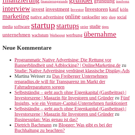
finanzierung
gründung
finanzierungsrunde
insolvenz
interview
invest
investment
Investoren
kauf
köln
Investor
marketing
online
rankseller
native advertising
seo
social
shop
startup
startups
studie
software
media
ströer
tipps
übernahme
unternehmen
werbung
wachstum
Werbespot
Neue Kommentare
Programmatic Native Advertising: Die Rettung vor
Bannerblindheit und Adblocking? | OnlineMarketing.de
zu
Studie: Native Advertising verdrängt klassische Display-Ads
Martina Weisser
zu
Das Freiberger Unternehmen
reparadius.de will für Transparenz im Markt der
Fahrradreparaturen sorgen
Selbstständig – geht auch ohne Eigenkapital (Gastbeitrag) |
Investorszene | Magazin für Investoren und Gründer
zu
Fünf
Insights, wie ein Venture-Capital-Unternehmen funktioniert
Selbstständig – geht auch ohne Eigenkapital (Gastbeitrag) |
Investorszene | Magazin für Investoren und Gründer
zu
Businessplan: Was genau ist das?
Dietrich Bachmann
zu
Blogger: Was gibt es bei der
Buchhaltung zu beachten?