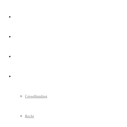
Marketing
Interviews
Videos
Weitere
Crowdfunding
Recht