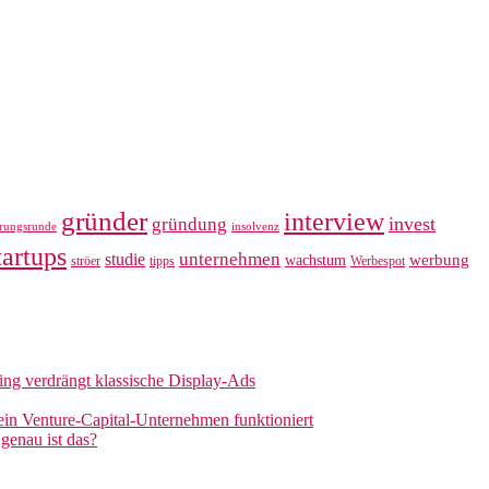
gründer
interview
invest
gründung
erungsrunde
insolvenz
tartups
unternehmen
studie
werbung
wachstum
ströer
tipps
Werbespot
sing verdrängt klassische Display-Ads
 ein Venture-Capital-Unternehmen funktioniert
genau ist das?