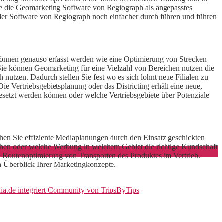
Sie die Geomarketing Software von Regiograph als angepasstes
der Software von Regiograph noch einfacher durch führen und führen
können genauso erfasst werden wie eine Optimierung von Strecken
 Sie können Geomarketing für eine Vielzahl von Bereichen nutzen die
nutzen. Dadurch stellen Sie fest wo es sich lohnt neue Filialen zu
e Vertriebsgebietsplanung oder das Districting erhält eine neue,
setzt werden können oder welche Vertriebsgebiete über Potenziale
chen Sie effiziente Mediaplanungen durch den Einsatz geschickten
tehen oder welche Werbung in welchem Gebiet die richtige Kundschaft
ie Routenoptimierung von Transporten des Produktes im Vertrieb.
n Überblick Ihrer Marketingkonzepte.
ia.de integriert Community von TripsByTips