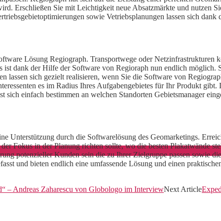
wird. Erschließen Sie mit Leichtigkeit neue Absatzmärkte und nutzen 
triebsgebietoptimierungen sowie Vetriebsplanungen lassen sich dank 
 Software Lösung Regiograph. Transportwege oder Netzinfrastrukturen 
es ist dank der Hilfe der Software von Regioraph nun endlich möglich.
 lassen sich gezielt realisieren, wenn Sie die Software von Regiograph 
ressenten es im Radius Ihres Aufgabengebietes für Ihr Produkt gibt. Di
st sich einfach bestimmen an welchen Standorten Gebietsmanager einge
eine Unterstützung durch die Softwarelösung des Geomarketings. Errei
 der Fokus in der Planung richten sollte, wo die besten Plakatwände s
erung potenzieller Kunden sein die zu Ihrer Zielgruppe passen sowie d
asst und bieten endlich eine umfassende Lösung und einen praktische
nd“ – Andreas Zaharescu von Globologo im Interview
Next Article
Exped