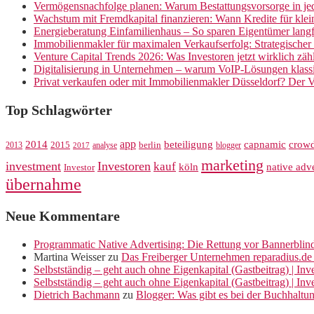
Vermögensnachfolge planen: Warum Bestattungsvorsorge in jed
Wachstum mit Fremdkapital finanzieren: Wann Kredite für kle
Energieberatung Einfamilienhaus – So sparen Eigentümer langf
Immobilienmakler für maximalen Verkaufserfolg: Strategische
Venture Capital Trends 2026: Was Investoren jetzt wirklich zäh
Digitalisierung in Unternehmen – warum VoIP-Lösungen klassi
Privat verkaufen oder mit Immobilienmakler Düsseldorf? Der V
Top Schlagwörter
app
crow
2014
beteiligung
capnamic
2013
2015
analyse
berlin
blogger
2017
marketing
investment
Investoren
kauf
köln
native adve
Investor
übernahme
Neue Kommentare
Programmatic Native Advertising: Die Rettung vor Bannerblin
Martina Weisser
zu
Das Freiberger Unternehmen reparadius.de 
Selbstständig – geht auch ohne Eigenkapital (Gastbeitrag) | In
Selbstständig – geht auch ohne Eigenkapital (Gastbeitrag) | In
Dietrich Bachmann
zu
Blogger: Was gibt es bei der Buchhaltu