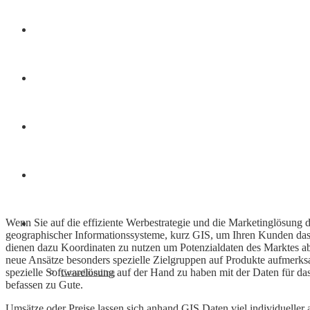
Finanzen
Marketing
Interviews
Videos
Wenn Sie auf die effiziente Werbestrategie und die Marketinglösung d
Weitere
geographischer Informationssysteme, kurz GIS, um Ihren Kunden das i
dienen dazu Koordinaten zu nutzen um Potenzialdaten des Marktes a
neue Ansätze besonders spezielle Zielgruppen auf Produkte aufmerks
spezielle Softwarelösung auf der Hand zu haben mit der Daten für
Crowdfunding
befassen zu Gute.
Umsätze oder Preise lassen sich anhand GIS Daten viel individueller 