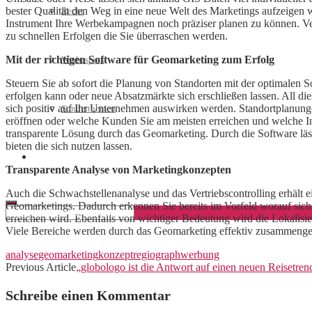
bester Qualität den Weg in eine neue Welt des Marketings aufzeigen 
Recht
Instrument Ihre Werbekampagnen noch präziser planen zu können. Ver
zu schnellen Erfolgen die Sie überraschen werden.
Mit der richtigen Software für Geomarketing zum Erfolg
Werbespots
Steuern Sie ab sofort die Planung von Standorten mit der optimalen
erfolgen kann oder neue Absatzmärkte sich erschließen lassen. All di
sich positiv auf Ihr Unternehmen auswirken werden. Standortplanungen
Sonderthemen
eröffnen oder welche Kunden Sie am meisten erreichen und welche Inte
transparente Lösung durch das Geomarketing. Durch die Software läs
bieten die sich nutzen lassen.
Geschäftskonto eröffnen
Transparente Analyse von Marketingkonzepten
Auch die Schwachstellenanalyse und das Vertriebscontrolling erhält 
Geomarketings. Dadurch erkennen Sie bereits im Vorfeld worauf sich
erreichen wird. Ebenfalls von wichtiger Bedeutung wird die Lokalisi
Viele Bereiche werden durch das Geomarketing effektiv zusammengef
analyse
geomarketing
konzept
regiograph
werbung
Previous Article
„globologo ist die Antwort auf einen neuen Reisetre
Schreibe einen Kommentar