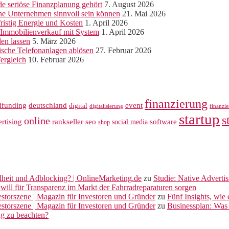
e seriöse Finanzplanung gehört
7. August 2026
ine Unternehmen sinnvoll sein können
21. Mai 2026
ristig Energie und Kosten
1. April 2026
r Immobilienverkauf mit System
1. April 2026
len lassen
5. März 2026
sche Telefonanlagen ablösen
27. Februar 2026
ergleich
10. Februar 2026
finanzierung
dfunding
deutschland
event
digital
digitalisierung
finanzi
startup
s
online
rankseller
rtising
seo
software
social media
shop
dheit und Adblocking? | OnlineMarketing.de
zu
Studie: Native Adverti
will für Transparenz im Markt der Fahrradreparaturen sorgen
vestorszene | Magazin für Investoren und Gründer
zu
Fünf Insights, wie
vestorszene | Magazin für Investoren und Gründer
zu
Businessplan: Was 
ng zu beachten?