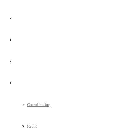
Marketing
Interviews
Videos
Weitere
Crowdfunding
Recht