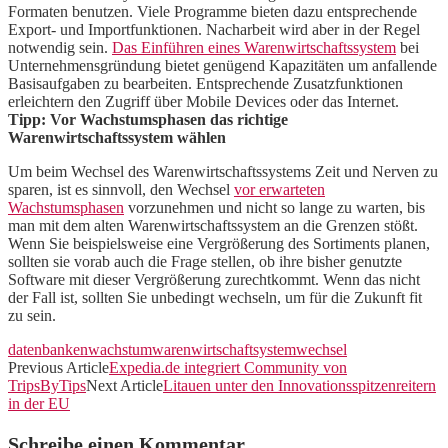
Formaten benutzen. Viele Programme bieten dazu entsprechende
Export- und Importfunktionen. Nacharbeit wird aber in der Regel
notwendig sein.
Das Einführen eines Warenwirtschaftssystem
bei
Unternehmensgründung bietet genügend Kapazitäten um anfallende
Basisaufgaben zu bearbeiten. Entsprechende Zusatzfunktionen
erleichtern den Zugriff über Mobile Devices oder das Internet.
Tipp: Vor Wachstumsphasen das richtige
Warenwirtschaftssystem wählen
Um beim Wechsel des Warenwirtschaftssystems Zeit und Nerven zu
sparen, ist es sinnvoll, den Wechsel
vor erwarteten
Wachstumsphasen
vorzunehmen und nicht so lange zu warten, bis
man mit dem alten Warenwirtschaftssystem an die Grenzen stößt.
Wenn Sie beispielsweise eine Vergrößerung des Sortiments planen,
sollten sie vorab auch die Frage stellen, ob ihre bisher genutzte
Software mit dieser Vergrößerung zurechtkommt. Wenn das nicht
der Fall ist, sollten Sie unbedingt wechseln, um für die Zukunft fit
zu sein.
datenbanken
wachstum
warenwirtschaftsystem
wechsel
Previous Article
Expedia.de integriert Community von
TripsByTips
Next Article
Litauen unter den Innovationsspitzenreitern
in der EU
Schreibe einen Kommentar