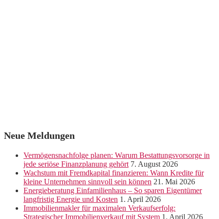
Neue Meldungen
Vermögensnachfolge planen: Warum Bestattungsvorsorge in
jede seriöse Finanzplanung gehört
7. August 2026
Wachstum mit Fremdkapital finanzieren: Wann Kredite für
kleine Unternehmen sinnvoll sein können
21. Mai 2026
Energieberatung Einfamilienhaus – So sparen Eigentümer
langfristig Energie und Kosten
1. April 2026
Immobilienmakler für maximalen Verkaufserfolg:
Strategischer Immobilienverkauf mit System
1. April 2026