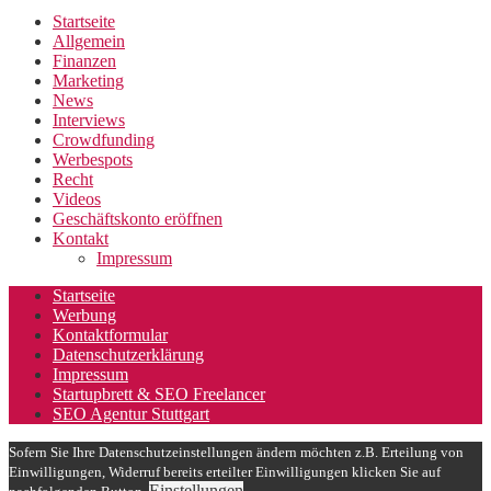
Startseite
Allgemein
Finanzen
Marketing
News
Interviews
Crowdfunding
Werbespots
Recht
Videos
Geschäftskonto eröffnen
Kontakt
Impressum
Startseite
Werbung
Kontaktformular
Datenschutzerklärung
Impressum
Startupbrett & SEO Freelancer
SEO Agentur Stuttgart
Sofern Sie Ihre Datenschutzeinstellungen ändern möchten z.B. Erteilung von
Einwilligungen, Widerruf bereits erteilter Einwilligungen klicken Sie auf
Einstellungen