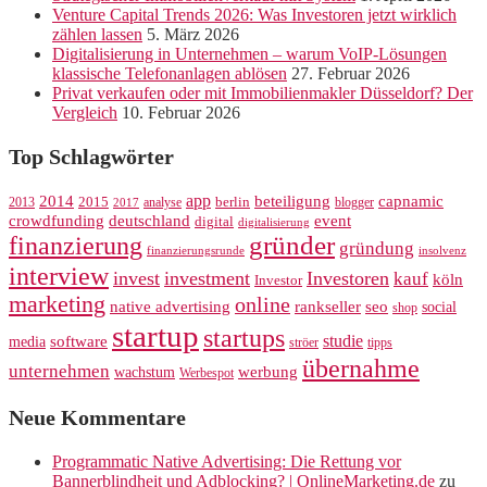
Venture Capital Trends 2026: Was Investoren jetzt wirklich
zählen lassen
5. März 2026
Digitalisierung in Unternehmen – warum VoIP-Lösungen
klassische Telefonanlagen ablösen
27. Februar 2026
Privat verkaufen oder mit Immobilienmakler Düsseldorf? Der
Vergleich
10. Februar 2026
Top Schlagwörter
app
2014
beteiligung
capnamic
2013
2015
analyse
berlin
blogger
2017
crowdfunding
deutschland
event
digital
digitalisierung
gründer
finanzierung
gründung
finanzierungsrunde
insolvenz
interview
invest
investment
Investoren
kauf
köln
Investor
marketing
online
rankseller
native advertising
seo
social
shop
startup
startups
studie
software
media
ströer
tipps
übernahme
unternehmen
werbung
wachstum
Werbespot
Neue Kommentare
Programmatic Native Advertising: Die Rettung vor
Bannerblindheit und Adblocking? | OnlineMarketing.de
zu