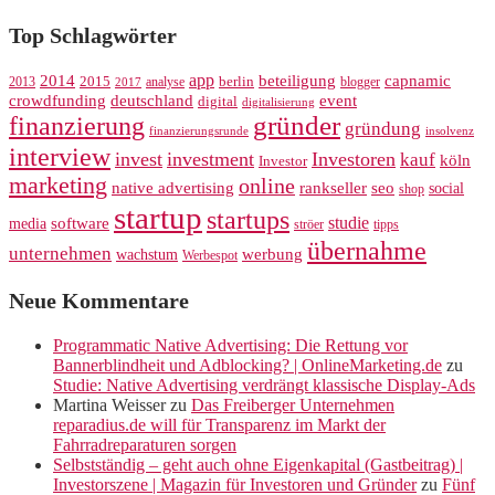
Top Schlagwörter
app
2014
beteiligung
capnamic
2013
2015
analyse
berlin
blogger
2017
crowdfunding
deutschland
event
digital
digitalisierung
gründer
finanzierung
gründung
finanzierungsrunde
insolvenz
interview
invest
investment
Investoren
kauf
köln
Investor
marketing
online
rankseller
native advertising
seo
social
shop
startup
startups
studie
software
media
ströer
tipps
übernahme
unternehmen
werbung
wachstum
Werbespot
Neue Kommentare
Programmatic Native Advertising: Die Rettung vor
Bannerblindheit und Adblocking? | OnlineMarketing.de
zu
Studie: Native Advertising verdrängt klassische Display-Ads
Martina Weisser
zu
Das Freiberger Unternehmen
reparadius.de will für Transparenz im Markt der
Fahrradreparaturen sorgen
Selbstständig – geht auch ohne Eigenkapital (Gastbeitrag) |
Investorszene | Magazin für Investoren und Gründer
zu
Fünf