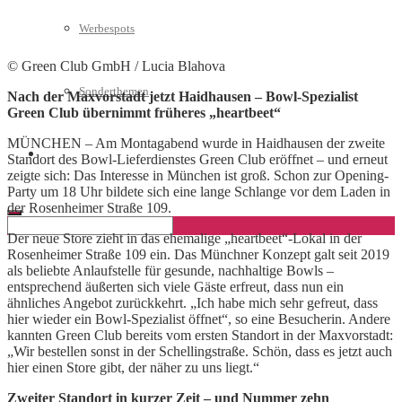
Werbespots
© Green Club GmbH / Lucia Blahova
Sonderthemen
Nach der Maxvorstadt jetzt Haidhausen – Bowl-Spezialist
Green Club übernimmt früheres „heartbeet“
MÜNCHEN – Am Montagabend wurde in Haidhausen der zweite
Geschäftskonto eröffnen
Standort des Bowl-Lieferdienstes Green Club eröffnet – und erneut
zeigte sich: Das Interesse in München ist groß. Schon zur Opening-
Party um 18 Uhr bildete sich eine lange Schlange vor dem Laden in
der Rosenheimer Straße 109.
Der neue Store zieht in das ehemalige „heartbeet“-Lokal in der
Rosenheimer Straße 109 ein. Das Münchner Konzept galt seit 2019
als beliebte Anlaufstelle für gesunde, nachhaltige Bowls –
entsprechend äußerten sich viele Gäste erfreut, dass nun ein
ähnliches Angebot zurückkehrt. „Ich habe mich sehr gefreut, dass
hier wieder ein Bowl-Spezialist öffnet“, so eine Besucherin. Andere
kannten Green Club bereits vom ersten Standort in der Maxvorstadt:
„Wir bestellen sonst in der Schellingstraße. Schön, dass es jetzt auch
hier einen Store gibt, der näher zu uns liegt.“
Zweiter Standort in kurzer Zeit – und Nummer zehn