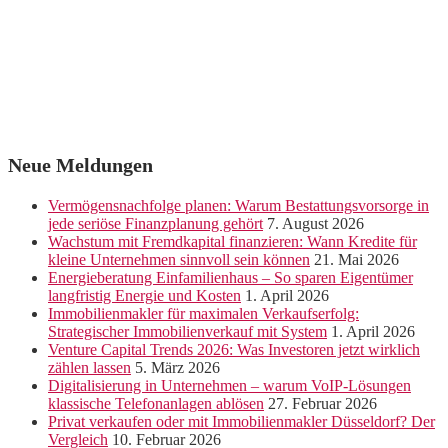
Neue Meldungen
Vermögensnachfolge planen: Warum Bestattungsvorsorge in
jede seriöse Finanzplanung gehört
7. August 2026
Wachstum mit Fremdkapital finanzieren: Wann Kredite für
kleine Unternehmen sinnvoll sein können
21. Mai 2026
Energieberatung Einfamilienhaus – So sparen Eigentümer
langfristig Energie und Kosten
1. April 2026
Immobilienmakler für maximalen Verkaufserfolg:
Strategischer Immobilienverkauf mit System
1. April 2026
Venture Capital Trends 2026: Was Investoren jetzt wirklich
zählen lassen
5. März 2026
Digitalisierung in Unternehmen – warum VoIP-Lösungen
klassische Telefonanlagen ablösen
27. Februar 2026
Privat verkaufen oder mit Immobilienmakler Düsseldorf? Der
Vergleich
10. Februar 2026