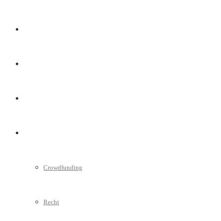
Marketing
Interviews
Videos
Weitere
Crowdfunding
Recht