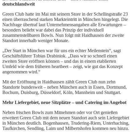
deutschlandweit
Green Club hatte im Mai mit seinem Store in der Schellingstraße 23
einen überraschend starken Markteintritt in München hingelegt. Die
Nachfrage übertraf laut Unternehmensangaben alle Erwartungen –
besonders beliebt war dabei das Prinzip der individuell
zusammenstellbaren Bowls. Nun folgt mit Haidhausen der zweite
Standort innerhalb weniger Monate.
„Der Start in München war für uns ein echter Meilenstein“, sagt
Geschäftsführer Tobias Drabiniok. „Dass wir so schnell einen
zweiten Store eröffnen können – und das in einem etablierten
Umfeld wie dem früheren heartbeet – zeigt, wie gut das Konzept
angenommen wird.“
Mit der Eröffnung in Haidhausen zählt Green Club nun zehn
Standorte bundesweit – neben München auch in Essen, Dortmund,
Bochum, Duisburg, Düsseldorf, Köln, Mannheim und Stuttgart.
Mehr Liefergebiet, neue Sitzplätze – und Catering im Angebot
Neben frischen Bowls zum Mitnehmen oder vor Ort genießen
erweitert Green Club mit dem neuen Standort auch sein Liefergebiet
in München deutlich. Bogenhausen, Trudering-Riem, Unterhaching,
Taufkirchen, Sendling, Laim und Milbertshofen kommen neu hinzu.