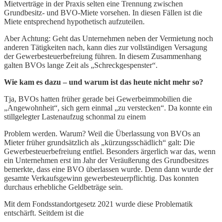
Mietverträge in der Praxis selten eine Trennung zwischen
Grundbesitz- und BVO-Miete vorsehen. In diesen Fällen ist die
Miete entsprechend hypothetisch aufzuteilen.
Aber Achtung: Geht das Unternehmen neben der Vermietung noch
anderen Tätigkeiten nach, kann dies zur vollständigen Versagung
der Gewerbesteuerbefreiung führen. In diesem Zusammenhang
galten BVOs lange Zeit als „Schreckgespenster“.
Wie kam es dazu – und warum ist das heute nicht mehr so?
Tja, BVOs hatten früher gerade bei Gewerbeimmobilien die
„Angewohnheit“, sich gern einmal „zu verstecken“. Da konnte ein
stillgelegter Lastenaufzug schonmal zu einem
Problem werden. Warum? Weil die Überlassung von BVOs an
Mieter früher grundsätzlich als „kürzungsschädlich“ galt: Die
Gewerbesteuerbefreiung entfiel. Besonders ärgerlich war das, wenn
ein Unternehmen erst im Jahr der Veräußerung des Grundbesitzes
bemerkte, dass eine BVO überlassen wurde. Denn dann wurde der
gesamte Verkaufsgewinn gewerbesteuerpflichtig. Das konnten
durchaus erhebliche Geldbeträge sein.
Mit dem Fondsstandortgesetz 2021 wurde diese Problematik
entschärft. Seitdem ist die