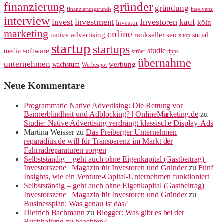
gründer
finanzierung
gründung
finanzierungsrunde
insolvenz
interview
invest
investment
Investoren
kauf
köln
Investor
marketing
online
rankseller
native advertising
seo
social
shop
startup
startups
studie
software
media
ströer
tipps
übernahme
unternehmen
werbung
wachstum
Werbespot
Neue Kommentare
Programmatic Native Advertising: Die Rettung vor
Bannerblindheit und Adblocking? | OnlineMarketing.de
zu
Studie: Native Advertising verdrängt klassische Display-Ads
Martina Weisser
zu
Das Freiberger Unternehmen
reparadius.de will für Transparenz im Markt der
Fahrradreparaturen sorgen
Selbstständig – geht auch ohne Eigenkapital (Gastbeitrag) |
Investorszene | Magazin für Investoren und Gründer
zu
Fünf
Insights, wie ein Venture-Capital-Unternehmen funktioniert
Selbstständig – geht auch ohne Eigenkapital (Gastbeitrag) |
Investorszene | Magazin für Investoren und Gründer
zu
Businessplan: Was genau ist das?
Dietrich Bachmann
zu
Blogger: Was gibt es bei der
Buchhaltung zu beachten?