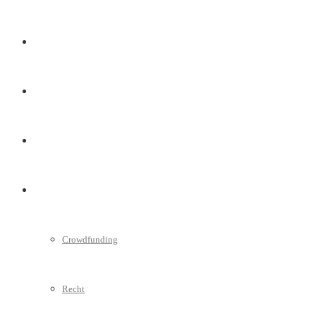
Marketing
Interviews
Videos
Weitere
Crowdfunding
Recht