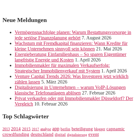
Neue Meldungen
Vermögensnachfolge planen: Warum Bestattungsvorsorge in
jede seriöse Finanzplanung gehört
7. August 2026
Wachstum mit Fremdkapital finanzieren: Wann Kredite für
kleine Unternehmen sinnvoll sein können
21. Mai 2026
Energieberatung Einfamilienhaus – So sparen Eigentümer
langfristig Energie und Kosten
1. April 2026
Immobilienmakler für maximalen Verkaufserfolg:
Strategischer Immobilienverkauf mit System
1. April 2026
Venture Capital Trends 2026: Was Investoren jetzt wirklich
zählen lassen
5. März 2026
Digitalisierung in Unternehmen – warum VoIP-Lösungen
klassische Telefonanlagen ablösen
27. Februar 2026
Privat verkaufen oder mit Immobilienmakler Düsseldorf? Der
Vergleich
10. Februar 2026
Top Schlagwörter
app
2014
beteiligung
capnamic
2013
2015
analyse
berlin
blogger
2017
crowdfunding
deutschland
event
digital
digitalisierung