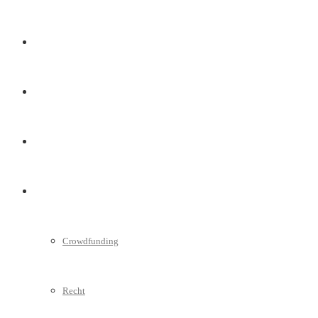
Marketing
Interviews
Videos
Weitere
Crowdfunding
Recht