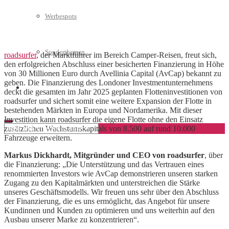
Werbespots
Sonderthemen
roadsurfer
, der Marktführer im Bereich Camper-Reisen, freut sich,
den erfolgreichen Abschluss einer besicherten Finanzierung in Höhe
von 30 Millionen Euro durch Avellinia Capital (AvCap) bekannt zu
geben. Die Finanzierung des Londoner Investmentunternehmens
Geschäftskonto eröffnen
deckt die gesamten im Jahr 2025 geplanten Flotteninvestitionen von
roadsurfer und sichert somit eine weitere Expansion der Flotte in
bestehenden Märkten in Europa und Nordamerika. Mit dieser
Investition kann roadsurfer die eigene Flotte ohne den Einsatz
zusätzlichen Wachstumskapitals von 8.500 auf rund 10.000
Fahrzeuge erweitern.
Markus Dickhardt, Mitgründer und CEO von roadsurfer
, über
die Finanzierung: „Die Unterstützung und das Vertrauen eines
renommierten Investors wie AvCap demonstrieren unseren starken
Zugang zu den Kapitalmärkten und unterstreichen die Stärke
unseres Geschäftsmodells. Wir freuen uns sehr über den Abschluss
der Finanzierung, die es uns ermöglicht, das Angebot für unsere
Kundinnen und Kunden zu optimieren und uns weiterhin auf den
Ausbau unserer Marke zu konzentrieren“.