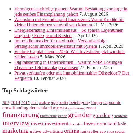
Vermögensnachfolge planen: Warum Bestattungsvorsorge in
jede seriöse Finanzplanung gehört
7. August 2026
Wachstum mit Fremdkapital finanzieren: Wann Kredite für
kleine Unternehmen sinnvoll sein können
21. Mai 2026
Energieberatung Einfamilienhaus – So sparen Eigentümer
langfristig Energie und Kosten
1. April 2026
Immobilienmakler für maximalen Verkaufserfolg:
Strategischer Immobilienverkauf mit System
1. April 2026
Venture Capital Trends 2026: Was Investoren jetzt wirklich
zählen lassen
5. März 2026
Digitalisierung in Unternehmen – warum VoIP-Lösungen
klassische Telefonanlagen ablösen
27. Februar 2026
Privat verkaufen oder mit Immobilienmakler Düsseldorf? Der
Vergleich
10. Februar 2026
Top Schlagwörter
app
2014
beteiligung
capnamic
2013
2015
analyse
berlin
blogger
2017
crowdfunding
deutschland
event
digital
digitalisierung
gründer
finanzierung
gründung
finanzierungsrunde
insolvenz
interview
invest
investment
Investoren
kauf
köln
Investor
marketing
online
rankseller
native advertising
seo
social
shop