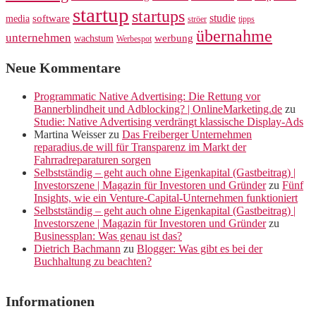
startup
startups
studie
software
media
ströer
tipps
übernahme
unternehmen
werbung
wachstum
Werbespot
Neue Kommentare
Programmatic Native Advertising: Die Rettung vor
Bannerblindheit und Adblocking? | OnlineMarketing.de
zu
Studie: Native Advertising verdrängt klassische Display-Ads
Martina Weisser
zu
Das Freiberger Unternehmen
reparadius.de will für Transparenz im Markt der
Fahrradreparaturen sorgen
Selbstständig – geht auch ohne Eigenkapital (Gastbeitrag) |
Investorszene | Magazin für Investoren und Gründer
zu
Fünf
Insights, wie ein Venture-Capital-Unternehmen funktioniert
Selbstständig – geht auch ohne Eigenkapital (Gastbeitrag) |
Investorszene | Magazin für Investoren und Gründer
zu
Businessplan: Was genau ist das?
Dietrich Bachmann
zu
Blogger: Was gibt es bei der
Buchhaltung zu beachten?
Informationen