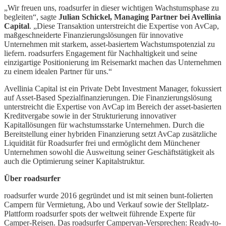
„Wir freuen uns, roadsurfer in dieser wichtigen Wachstumsphase zu
begleiten“, sagte
Julian Schickel, Managing Partner bei Avellinia
Capital
. „Diese Transaktion unterstreicht die Expertise von AvCap,
maßgeschneiderte Finanzierungslösungen für innovative
Unternehmen mit starkem, asset-basiertem Wachstumspotenzial zu
liefern. roadsurfers Engagement für Nachhaltigkeit und seine
einzigartige Positionierung im Reisemarkt machen das Unternehmen
zu einem idealen Partner für uns.“
Avellinia Capital ist ein Private Debt Investment Manager, fokussiert
auf Asset-Based Spezialfinanzierungen. Die Finanzierungslösung
unterstreicht die Expertise von AvCap im Bereich der asset-basierten
Kreditvergabe sowie in der Strukturierung innovativer
Kapitallösungen für wachstumsstarke Unternehmen. Durch die
Bereitstellung einer hybriden Finanzierung setzt AvCap zusätzliche
Liquidität für Roadsurfer frei und ermöglicht dem Münchener
Unternehmen sowohl die Ausweitung seiner Geschäftstätigkeit als
auch die Optimierung seiner Kapitalstruktur.
Über roadsurfer
roadsurfer wurde 2016 gegründet und ist mit seinen bunt-folierten
Campern für Vermietung, Abo und Verkauf sowie der Stellplatz-
Plattform roadsurfer spots der weltweit führende Experte für
Camper-Reisen. Das roadsurfer Campervan-Versprechen: Ready-to-