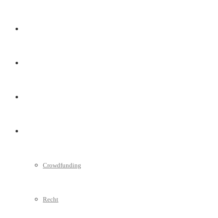
Marketing
Interviews
Videos
Weitere
Crowdfunding
Recht