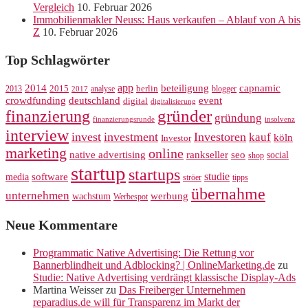
Vergleich
10. Februar 2026
Immobilienmakler Neuss: Haus verkaufen – Ablauf von A bis
Z
10. Februar 2026
Top Schlagwörter
app
2014
beteiligung
capnamic
2013
2015
analyse
berlin
blogger
2017
crowdfunding
deutschland
event
digital
digitalisierung
gründer
finanzierung
gründung
finanzierungsrunde
insolvenz
interview
invest
investment
Investoren
kauf
köln
Investor
marketing
online
rankseller
native advertising
seo
social
shop
startup
startups
studie
software
media
ströer
tipps
übernahme
unternehmen
werbung
wachstum
Werbespot
Neue Kommentare
Programmatic Native Advertising: Die Rettung vor
Bannerblindheit und Adblocking? | OnlineMarketing.de
zu
Studie: Native Advertising verdrängt klassische Display-Ads
Martina Weisser
zu
Das Freiberger Unternehmen
reparadius.de will für Transparenz im Markt der