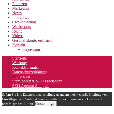
Finanzen
Marketing
News
Interviews
Crowdfunding
Werbespots
Recht
Videos
Geschäftskonto eröffnen
Kontakt
Impressum
Startseite
Werbung
Kontaktformular
Datenschutzerklärung
Impressum
Startupbrett & SEO Freelancer
SEO Agentur Stuttgart
Sofern Sie Ihre Datenschutzeinstellungen ändern möchten z.B. Erteilung von
Einwilligungen, Widerruf bereits erteilter Einwilligungen klicken Sie auf
Einstellungen
nachfolgenden Button.