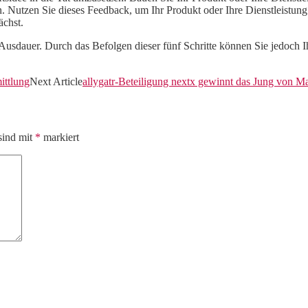
Nutzen Sie dieses Feedback, um Ihr Produkt oder Ihre Dienstleistung 
ächst.
Ausdauer. Durch das Befolgen dieser fünf Schritte können Sie jedoch 
ittlung
Next Article
allygatr-Beteiligung nextx gewinnt das Jung von 
sind mit
*
markiert