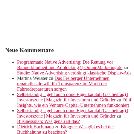
Neue Kommentare
Programmatic Native Advertising: Die Rettung vor
Bannerblindheit und Adblocking? | OnlineMarketing.de
zu
Studie: Native Advertising verdrängt klassische Display-Ads
Martina Weisser
zu
Das Freiberger Unternehmen
reparadius.de will für Transparenz im Markt der
Fahrradreparaturen sorgen
Selbstständig – geht auch ohne Eigenkapital (Gastbeitrag) |
Investorszene | Magazin für Investoren und Gründer
zu
Fünf
Insights, wie ein Venture-Capital-Unternehmen funktioniert
Selbstständig – geht auch ohne Eigenkapital (Gastbeitrag) |
Investorszene | Magazin für Investoren und Gründer
zu
Businessplan: Was genau ist das?
Dietrich Bachmann
zu
Blogger: Was gibt es bei der
Buchhaltung zu beachten?