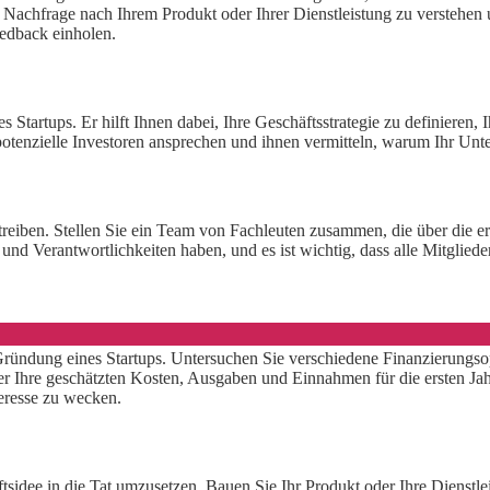
achfrage nach Ihrem Produkt oder Ihrer Dienstleistung zu verstehen un
eedback einholen.
 Startups. Er hilft Ihnen dabei, Ihre Geschäftsstrategie zu definieren, Ih
h potenzielle Investoren ansprechen und ihnen vermitteln, warum Ihr Unt
treiben. Stellen Sie ein Team von Fachleuten zusammen, die über die e
 und Verantwortlichkeiten haben, und es ist wichtig, dass alle Mitglie
 Gründung eines Startups. Untersuchen Sie verschiedene Finanzierungs
er Ihre geschätzten Kosten, Ausgaben und Einnahmen für die ersten Jahre
teresse zu wecken.
äftsidee in die Tat umzusetzen. Bauen Sie Ihr Produkt oder Ihre Dienst