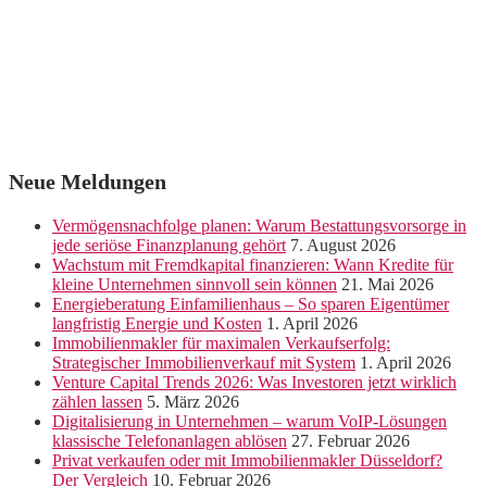
Neue Meldungen
Vermögensnachfolge planen: Warum Bestattungsvorsorge in
jede seriöse Finanzplanung gehört
7. August 2026
Wachstum mit Fremdkapital finanzieren: Wann Kredite für
kleine Unternehmen sinnvoll sein können
21. Mai 2026
Energieberatung Einfamilienhaus – So sparen Eigentümer
langfristig Energie und Kosten
1. April 2026
Immobilienmakler für maximalen Verkaufserfolg:
Strategischer Immobilienverkauf mit System
1. April 2026
Venture Capital Trends 2026: Was Investoren jetzt wirklich
zählen lassen
5. März 2026
Digitalisierung in Unternehmen – warum VoIP-Lösungen
klassische Telefonanlagen ablösen
27. Februar 2026
Privat verkaufen oder mit Immobilienmakler Düsseldorf?
Der Vergleich
10. Februar 2026