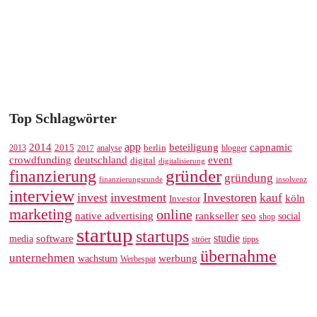
Top Schlagwörter
app
2014
beteiligung
capnamic
2013
2015
analyse
berlin
blogger
2017
crowdfunding
deutschland
event
digital
digitalisierung
gründer
finanzierung
gründung
finanzierungsrunde
insolvenz
interview
invest
investment
Investoren
kauf
köln
Investor
marketing
online
rankseller
native advertising
seo
social
shop
startup
startups
studie
software
media
ströer
tipps
übernahme
unternehmen
werbung
wachstum
Werbespot