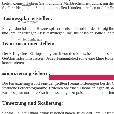
bieten können. Führen Sie gründliche Marktrecherchen durch, um die N
Recht
Sie Ihre Idee, indem Sie mit potenziellen Kunden sprechen und ihr F
Businessplan erstellen:
Werbespots
Ein gut durchdachter Businessplan ist entscheidend für den Erfolg Ihres
und Ihre langfristigen Ziele festzulegen. Ihr Businessplan sollte auc
Sonderthemen
Team zusammenstellen:
Der Erfolg eines Startups hängt auch von den Menschen ab, die es be
Geschäftskonto eröffnen
Geschäftsidee umzusetzen. Jedes Teammitglied sollte eine klare Rolle
konzentrieren.
Finanzierung sichern:
Die Finanzierung ist oft eine der größten Herausforderungen bei der
staatliche Förderprogramme. Erstellen Sie einen Finanzierungsplan, d
Businessplan und Ihre Wachstumsstrategie zu präsentieren, um ihr In
Umsetzung und Skalierung:
Sobald Sie Ihre Finanzierung gesichert haben, ist es Zeit, Ihre Gesch