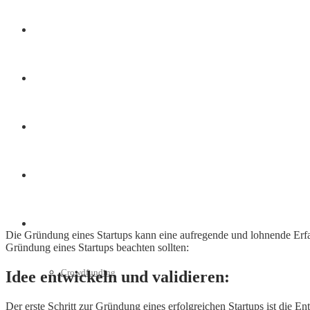
Finanzen
Marketing
Interviews
Videos
Weitere
Die Gründung eines Startups kann eine aufregende und lohnende Erfahr
Gründung eines Startups beachten sollten:
Crowdfunding
Idee entwickeln und validieren:
Der erste Schritt zur Gründung eines erfolgreichen Startups ist die 