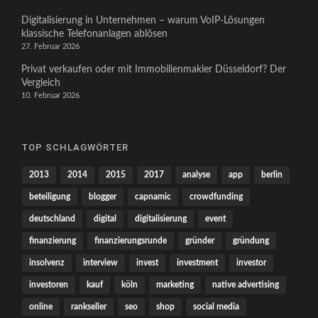
Digitalisierung in Unternehmen – warum VoIP-Lösungen
klassische Telefonanlagen ablösen
27. Februar 2026
Privat verkaufen oder mit Immobilienmakler Düsseldorf? Der
Vergleich
10. Februar 2026
TOP SCHLAGWÖRTER
2013
2014
2015
2017
analyse
app
berlin
beteiligung
blogger
capnamic
crowdfunding
deutschland
digital
digitalisierung
event
finanzierung
finanzierungsrunde
gründer
gründung
insolvenz
interview
invest
investment
investor
investoren
kauf
köln
marketing
native advertising
online
rankseller
seo
shop
social media