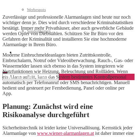
Werbespots
Zuverlässige und professionelle Alarmanlagen sind heute nur noch
wichtiger denn je. Dies wird durch verschiedene Kriminalstatistiken
bestätigt. Immer mehr Privathäuser, aber auch gewerbliche Gebäude
Sonderthemen
werden Opfer von Diebstählen. Schützen Sie Ihr Büro vor den
Gefahren der Kriminalität und installieren Sie eine hochmoderne
Alarmanlage in Ihrem Büro.
Geschäftskonto eröffnen
Moderne Einbruchmeldeanlagen bieten Zutrittskontrolle,
Einbruchalarm, Notruf oder Videoüberwachung. Rauch-, Gas- oder
Wassermelder lassen sich ebenso in das System integrieren wie
Nutzfunktionen wie Heizung, Beleuchtung und Rollläden. Wenn
ein Alarm auftritt, kann das System bestimmtes Kontrollpersonal
automatisch per Telefonanruf oder SMS benachrichtigen. Manuell
bedient und gesteuert per Fernbedienung, Panel oder online per
App.
Planung: Zunächst wird eine
Risikoanalyse durchgeführt
Sicherheitstechnik ist leider keine Universallösung. Kernstück jeder
Alarmanlage von
www.wiener-alarmanlagen.at
ist daher immer eine