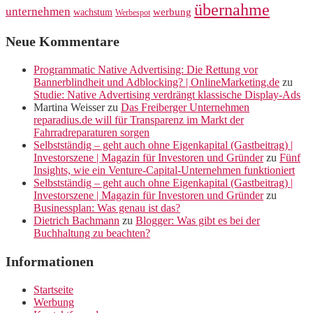
übernahme
unternehmen
werbung
wachstum
Werbespot
Neue Kommentare
Programmatic Native Advertising: Die Rettung vor
Bannerblindheit und Adblocking? | OnlineMarketing.de
zu
Studie: Native Advertising verdrängt klassische Display-Ads
Martina Weisser
zu
Das Freiberger Unternehmen
reparadius.de will für Transparenz im Markt der
Fahrradreparaturen sorgen
Selbstständig – geht auch ohne Eigenkapital (Gastbeitrag) |
Investorszene | Magazin für Investoren und Gründer
zu
Fünf
Insights, wie ein Venture-Capital-Unternehmen funktioniert
Selbstständig – geht auch ohne Eigenkapital (Gastbeitrag) |
Investorszene | Magazin für Investoren und Gründer
zu
Businessplan: Was genau ist das?
Dietrich Bachmann
zu
Blogger: Was gibt es bei der
Buchhaltung zu beachten?
Informationen
Startseite
Werbung