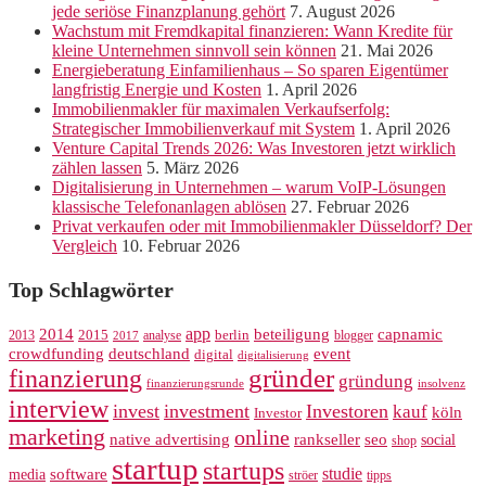
jede seriöse Finanzplanung gehört
7. August 2026
Wachstum mit Fremdkapital finanzieren: Wann Kredite für
kleine Unternehmen sinnvoll sein können
21. Mai 2026
Energieberatung Einfamilienhaus – So sparen Eigentümer
langfristig Energie und Kosten
1. April 2026
Immobilienmakler für maximalen Verkaufserfolg:
Strategischer Immobilienverkauf mit System
1. April 2026
Venture Capital Trends 2026: Was Investoren jetzt wirklich
zählen lassen
5. März 2026
Digitalisierung in Unternehmen – warum VoIP-Lösungen
klassische Telefonanlagen ablösen
27. Februar 2026
Privat verkaufen oder mit Immobilienmakler Düsseldorf? Der
Vergleich
10. Februar 2026
Top Schlagwörter
app
2014
beteiligung
capnamic
2013
2015
analyse
berlin
blogger
2017
crowdfunding
deutschland
event
digital
digitalisierung
gründer
finanzierung
gründung
finanzierungsrunde
insolvenz
interview
invest
investment
Investoren
kauf
köln
Investor
marketing
online
rankseller
native advertising
seo
social
shop
startup
startups
studie
software
media
ströer
tipps