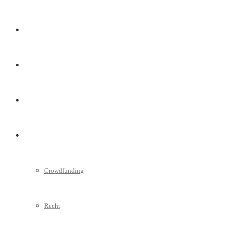
Marketing
Interviews
Videos
Weitere
Crowdfunding
Recht