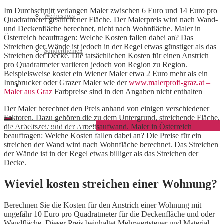
Im Durchschnitt verlangen Maler zwischen 6 Euro und 14 Euro pro
Werbespots
Quadratmeter gestrichener Fläche. Der Malerpreis wird nach Wand-
und Deckenfläche berechnet, nicht nach Wohnfläche. Maler in
Österreich beauftragen: Welche Kosten fallen dabei an? Das
Streichen der Wände ist jedoch in der Regel etwas günstiger als das
Sonderthemen
Streichen der Decke. Die tatsächlichen Kosten für einen Anstrich
pro Quadratmeter variieren jedoch von Region zu Region.
Beispielsweise kostet ein Wiener Maler etwa 2 Euro mehr als ein
Innsbrucker oder Grazer Maler wie der
www.malerprofi-graz.at –
Geschäftskonto eröffnen
Maler aus Graz
Farbpreise sind in den Angaben nicht enthalten
Der Maler berechnet den Preis anhand von einigen verschiedener
Faktoren. Dazu gehören die zu dem Untergrund, streichende Fläche,
die Arbeitszeit und der Arbeitsaufwand. Maler in Österreich
beauftragen: Welche Kosten fallen dabei an? Die Preise für ein
streichen der Wand wird nach Wohnfläche berechnet. Das Streichen
der Wände ist in der Regel etwas billiger als das Streichen der
Decke.
Wieviel kosten streichen einer Wohnung?
Berechnen Sie die Kosten für den Anstrich einer Wohnung mit
ungefähr 10 Euro pro Quadratmeter für die Deckenfläche und oder
Wandfläche. Dieser Preis beinhaltet Mehrwertsteuer und Material.