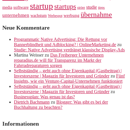
startup
startups
studie
software
media
ströer
tipps
übernahme
unternehmen
werbung
wachstum
Werbespot
Neue Kommentare
Programmatic Native Advertising: Die Rettung vor
Bannerblindheit und Adblocking? | OnlineMarketing.de
zu
Studie: Native Advertising verdrängt klassische Display-Ads
Martina Weisser
zu
Das Freiberger Unternehmen
reparadius.de will für Transparenz im Markt der
Fahrradreparaturen sorgen
Selbstständig – geht auch ohne Eigenkapital (Gastbeitrag) |
Investorszene | Magazin für Investoren und Gründer
zu
Fünf
Insights, wie ein Venture-Capital-Unternehmen funktioniert
Selbstständig – geht auch ohne Eigenkapital (Gastbeitrag) |
Investorszene | Magazin für Investoren und Gründer
zu
Businessplan: Was genau ist das?
Dietrich Bachmann
zu
Blogger: Was gibt es bei der
Buchhaltung zu beachten?
Informationen