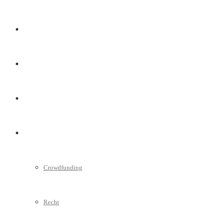
Marketing
Interviews
Videos
Weitere
Crowdfunding
Recht