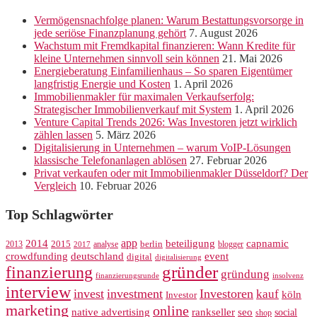
Vermögensnachfolge planen: Warum Bestattungsvorsorge in
jede seriöse Finanzplanung gehört
7. August 2026
Wachstum mit Fremdkapital finanzieren: Wann Kredite für
kleine Unternehmen sinnvoll sein können
21. Mai 2026
Energieberatung Einfamilienhaus – So sparen Eigentümer
langfristig Energie und Kosten
1. April 2026
Immobilienmakler für maximalen Verkaufserfolg:
Strategischer Immobilienverkauf mit System
1. April 2026
Venture Capital Trends 2026: Was Investoren jetzt wirklich
zählen lassen
5. März 2026
Digitalisierung in Unternehmen – warum VoIP-Lösungen
klassische Telefonanlagen ablösen
27. Februar 2026
Privat verkaufen oder mit Immobilienmakler Düsseldorf? Der
Vergleich
10. Februar 2026
Top Schlagwörter
app
2014
beteiligung
capnamic
2013
2015
analyse
berlin
blogger
2017
crowdfunding
deutschland
event
digital
digitalisierung
gründer
finanzierung
gründung
finanzierungsrunde
insolvenz
interview
invest
investment
Investoren
kauf
köln
Investor
marketing
online
rankseller
native advertising
seo
social
shop