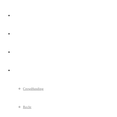
Marketing
Interviews
Videos
Weitere
Crowdfunding
Recht