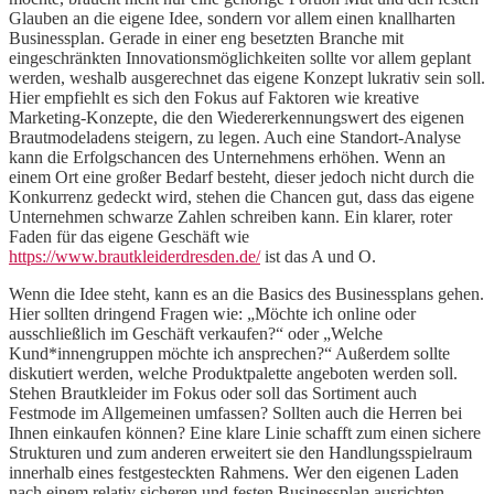
Glauben an die eigene Idee, sondern vor allem einen knallharten
Businessplan. Gerade in einer eng besetzten Branche mit
eingeschränkten Innovationsmöglichkeiten sollte vor allem geplant
werden, weshalb ausgerechnet das eigene Konzept lukrativ sein soll.
Hier empfiehlt es sich den Fokus auf Faktoren wie kreative
Marketing-Konzepte, die den Wiedererkennungswert des eigenen
Brautmodeladens steigern, zu legen. Auch eine Standort-Analyse
kann die Erfolgschancen des Unternehmens erhöhen. Wenn an
einem Ort eine großer Bedarf besteht, dieser jedoch nicht durch die
Konkurrenz gedeckt wird, stehen die Chancen gut, dass das eigene
Unternehmen schwarze Zahlen schreiben kann. Ein klarer, roter
Faden für das eigene Geschäft wie
https://www.brautkleiderdresden.de/
ist das A und O.
Wenn die Idee steht, kann es an die Basics des Businessplans gehen.
Hier sollten dringend Fragen wie: „Möchte ich online oder
ausschließlich im Geschäft verkaufen?“ oder „Welche
Kund*innengruppen möchte ich ansprechen?“ Außerdem sollte
diskutiert werden, welche Produktpalette angeboten werden soll.
Stehen Brautkleider im Fokus oder soll das Sortiment auch
Festmode im Allgemeinen umfassen? Sollten auch die Herren bei
Ihnen einkaufen können? Eine klare Linie schafft zum einen sichere
Strukturen und zum anderen erweitert sie den Handlungsspielraum
innerhalb eines festgesteckten Rahmens. Wer den eigenen Laden
nach einem relativ sicheren und festen Businessplan ausrichten,