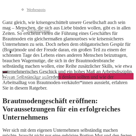
Werbespots
Ganz gleich, wie krisengeschüttelt unsere Gesellschaft auch sein
mag – Menschen, die sich aus Liebe binden wollen, gibt es in allen
Sonderthemen
Zeiten. So erscheint vielen die Führung eines Geschäftes für
Brautmoden ein gleichermaßen glamouröses wie krisensicheres
Unternehmen zu sein. Doch neben dem obligatorischen Gespür für
(Braut)mode und der Freude daran, ein großen Teil zu einem der
Geschäftskonto eröffnen
schönsten Tage des Lebens eines anderen Menschen beizutragen,
brauchen Wagemutige, die sich in der Brautmodenbranche
selbständig machen wollen, eine Reihe zusätzlicher Skills, wie etwa
unternehmerisches Geschick und ein hohes Maß an Arbeitsdisziplin.
Woran Selbständige außerdem denken sollten und wie der
Arbeitsalltag von Brautmoden-verkäufer*innen aussieht, erfahren
Sie in diesem Ratgeber.
Brautmodengeschäft eröffnen:
Voraussetzungen für ein erfolgreiches
Unternehmens
Wer sich mit dem eigenen Unternehmen selbständig machen
möchte, braucht nicht nur eine gehörige Portion Mut und den festen