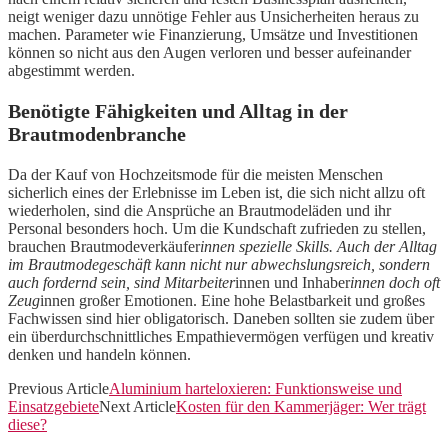
neigt weniger dazu unnötige Fehler aus Unsicherheiten heraus zu
machen. Parameter wie Finanzierung, Umsätze und Investitionen
können so nicht aus den Augen verloren und besser aufeinander
abgestimmt werden.
Benötigte Fähigkeiten und Alltag in der
Brautmodenbranche
Da der Kauf von Hochzeitsmode für die meisten Menschen
sicherlich eines der Erlebnisse im Leben ist, die sich nicht allzu oft
wiederholen, sind die Ansprüche an Brautmodeläden und ihr
Personal besonders hoch. Um die Kundschaft zufrieden zu stellen,
brauchen Brautmodeverkäufer
innen spezielle Skills. Auch der Alltag
im Brautmodegeschäft kann nicht nur abwechslungsreich, sondern
auch fordernd sein, sind Mitarbeiter
innen und Inhaber
innen doch oft
Zeug
innen großer Emotionen. Eine hohe Belastbarkeit und großes
Fachwissen sind hier obligatorisch. Daneben sollten sie zudem über
ein überdurchschnittliches Empathievermögen verfügen und kreativ
denken und handeln können.
Previous Article
Aluminium harteloxieren: Funktionsweise und
Einsatzgebiete
Next Article
Kosten für den Kammerjäger: Wer trägt
diese?