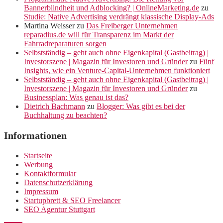
Bannerblindheit und Adblocking? | OnlineMarketing.de
zu
Studie: Native Advertising verdrängt klassische Display-Ads
Martina Weisser
zu
Das Freiberger Unternehmen
reparadius.de will für Transparenz im Markt der
Fahrradreparaturen sorgen
Selbstständig – geht auch ohne Eigenkapital (Gastbeitrag) |
Investorszene | Magazin für Investoren und Gründer
zu
Fünf
Insights, wie ein Venture-Capital-Unternehmen funktioniert
Selbstständig – geht auch ohne Eigenkapital (Gastbeitrag) |
Investorszene | Magazin für Investoren und Gründer
zu
Businessplan: Was genau ist das?
Dietrich Bachmann
zu
Blogger: Was gibt es bei der
Buchhaltung zu beachten?
Informationen
Startseite
Werbung
Kontaktformular
Datenschutzerklärung
Impressum
Startupbrett & SEO Freelancer
SEO Agentur Stuttgart