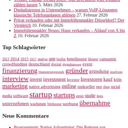
zählen lassen
5. März 2026
Digitalisierung in Unternehmen – warum VoIP-Lösungen
klassische Telefonanlagen ablösen
27. Februar 2026
Privat verkaufen oder mit Immobilienmakler Düsseldorf? Der
Vergleich
10. Februar 2026
Immobilienmakler Neuss: Haus verkaufen – Ablauf von A bis
Z
10. Februar 2026
Top Schlagwörter
app
2014
beteiligung
capnamic
2013
2015
analyse
berlin
blogger
2017
crowdfunding
deutschland
event
digital
digitalisierung
gründer
finanzierung
gründung
finanzierungsrunde
insolvenz
interview
invest
investment
Investoren
kauf
köln
Investor
marketing
online
rankseller
native advertising
seo
social
shop
startup
startups
studie
software
media
ströer
tipps
übernahme
unternehmen
werbung
wachstum
Werbespot
Neue Kommentare
Programmatic Native Advertising: Die Rettung vor